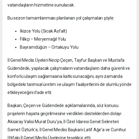
vatandaşların hizmetine sunulacak.
Bu sezon tamamlanması planlanan yol çalışmaları şöyle:
İkizce Yolu (Sıcak Asfalt)
Filikçi – Meryemağıl Yolu
Bayramdüğün – Ortakuyu Yolu
İl Genel Meclis Üyeleri Necip Çeçen, Tayfur Başkan ve Mustafa
Güdendede, yapılacak çalışmaların vatandaşların daha güvenli ve
konforlu ulaşım sağlamasına katkı sunacağını, aynı zamanda
bölgedeki tarımsal üretim ve ulaşım faaliyetlerini de olumlu yönde
etkileyeceğini ifade etti.
Başkan, Çeçen ve Güdendede açıklamalarında, söz konusu
projelerin hayata geçirilmesine verdikleri desteklerden dolayı
Aksaray Valisi Murat Duru'ya, İl Özel İdaresi Genel Sekreteri
Samet Öztürk'e, İl Genel Meclisi Başkanı Latif Ağır'a ve Cumhur
İttifakı İl Genel Meclis Üyelerine teşekkür etti.