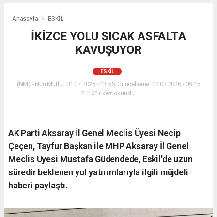
Anasayfa
ESKİL
İKİZCE YOLU SICAK ASFALTA
KAVUŞUYOR
ESKİL
(NM) - Nuri Mutlu | 01.07.2026 - 13:56, Güncelleme: 02.07.2026 - 09:15
21162+ kez okundu.
AK Parti Aksaray İl Genel Meclis Üyesi Necip
Çeçen, Tayfur Başkan ile MHP Aksaray İl Genel
Meclis Üyesi Mustafa Güdendede, Eskil'de uzun
süredir beklenen yol yatırımlarıyla ilgili müjdeli
haberi paylaştı.