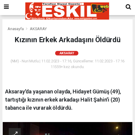
Anasayfa
AKSARAY
Kızının Erkek Arkadaşını Öldürdü
AKSARAY
(NM) - Nuri Mutlu | 11.02.2023 - 17:16, Güncelleme: 11.02.2023 - 17:16
11559+ kez okundu.
Aksaray'da yaşanan olayda, Hidayet Gümüş (49),
tartıştığı kızının erkek arkadaşı Halit Şahin'i (20)
tabanca ile vurarak öldürdü.