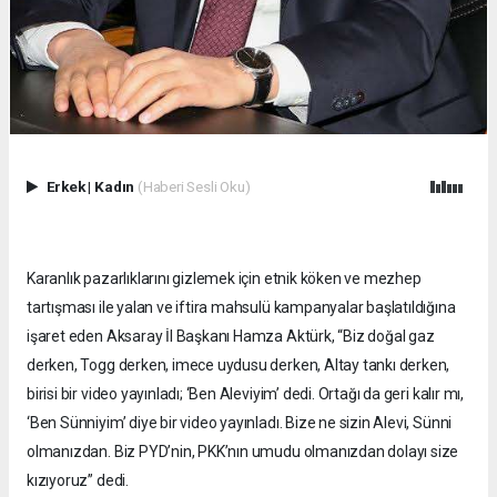
Erkek
|
Kadın
(Haberi Sesli Oku)
Karanlık pazarlıklarını gizlemek için etnik köken ve mezhep
tartışması ile yalan ve iftira mahsulü kampanyalar başlatıldığına
işaret eden Aksaray İl Başkanı Hamza Aktürk, “Biz doğal gaz
derken, Togg derken, imece uydusu derken, Altay tankı derken,
birisi bir video yayınladı; ‘Ben Aleviyim’ dedi. Ortağı da geri kalır mı,
‘Ben Sünniyim’ diye bir video yayınladı. Bize ne sizin Alevi, Sünni
olmanızdan. Biz PYD’nin, PKK’nın umudu olmanızdan dolayı size
kızıyoruz” dedi.