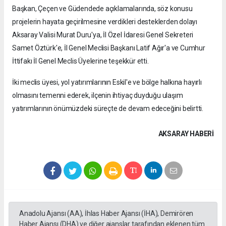
Başkan, Çeçen ve Güdendede açıklamalarında, söz konusu
projelerin hayata geçirilmesine verdikleri desteklerden dolayı
Aksaray Valisi Murat Duru'ya, İl Özel İdaresi Genel Sekreteri
Samet Öztürk'e, İl Genel Meclisi Başkanı Latif Ağır'a ve Cumhur
İttifakı İl Genel Meclis Üyelerine teşekkür etti.
İki meclis üyesi, yol yatırımlarının Eskil'e ve bölge halkına hayırlı
olmasını temenni ederek, ilçenin ihtiyaç duyduğu ulaşım
yatırımlarının önümüzdeki süreçte de devam edeceğini belirtti.
AKSARAY HABERİ
Anadolu Ajansı (AA), İhlas Haber Ajansı (İHA), Demirören
Haber Ajansı (DHA) ve diğer ajanslar tarafından eklenen tüm