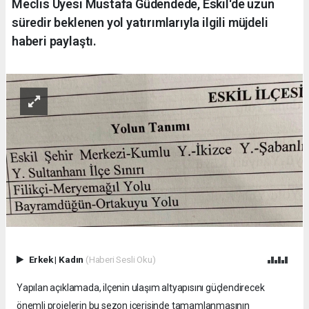
Meclis Üyesi Mustafa Güdendede, Eskil'de uzun
süredir beklenen yol yatırımlarıyla ilgili müjdeli
haberi paylaştı.
Erkek
|
Kadın
(Haberi Sesli Oku)
Yapılan açıklamada, ilçenin ulaşım altyapısını güçlendirecek
önemli projelerin bu sezon içerisinde tamamlanmasının