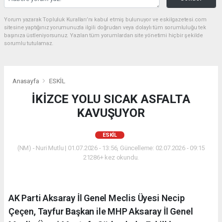
Yorum yazarak Topluluk Kuralları’nı kabul etmiş bulunuyor ve eskilgazetesi.com
sitesine yaptığınız yorumunuzla ilgili doğrudan veya dolaylı tüm sorumluluğu tek
başınıza üstleniyorsunuz. Yazılan tüm yorumlardan site yönetimi hiçbir şekilde
sorumlu tutulamaz.
Anasayfa
ESKİL
İKİZCE YOLU SICAK ASFALTA
KAVUŞUYOR
ESKİL
(NM) - Nuri Mutlu | 01.07.2026 - 13:56, Güncelleme: 02.07.2026 - 09:15
21286+ kez okundu.
AK Parti Aksaray İl Genel Meclis Üyesi Necip
Çeçen, Tayfur Başkan ile MHP Aksaray İl Genel