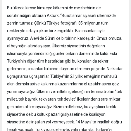
Bu ülkede kimse kimseye kökenini de mezhebinin de
sorulmadığını aktaran Aktürk, “Bu istismar siyaseti ülkemizde
zemin tutmaz. Çünkü Türkiye fotoğrafı, 85 milyonun tüm
renkleriyle ortaya çıkan bir zenginliktir. Biz insanları öyle
ayırmıyoruz. Alevi de Sünni de birbirinin kardeşidir. Omuz omuza,
al bayrağın altında yaşar. Ülkemiz siyasetinin değerlerin
istismarıyla yönlendirildiği günler onların döneminde kaldı. Eski
Türkiye’nin diğer tüm hastalıkları gibi bu konuları da tekrar
getirmenin, insanları birbirine düşman etmenin peşinde. Ne kadar
uğraşırlarsa uğraşsınlar, Türkiye’nin 21 yıllık emeğinin mahsulü
olan demokrasi ve kalkınma kazanımlarına el uzatılmasına göz
yummayacağız. Ülkenin ve milletin geleceğinin teminatı olan “tek
millet, tek bayrak, tek vatan, tek devlet” ilkelerinden zerre miktar
geri adım attırmayacağız. Bizim milletimiz, bu ayrıştırıcı kimlik
siyasetine de bu koltuk pazarlığı siyasetine de koalisyon
siyasetine de inşallah yol vermeyecek. 14 Mayıs’ta inşallah doğru
tercih yapacak. Türkiye, projeleriyle, yatırımlarıyla, Türkiye’yi