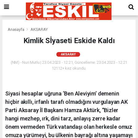
Anasayfa
AKSARAY
Kimlik Sİyaseti Eskide Kaldı
AKSARAY
(NM) - Nuri Mutlu | 23.04.2023 - 12:21, Güncelleme: 23.04.2023 - 12:21
12112+ kez okundu.
Siyasi hesaplar uğruna ‘Ben Aleviyim’ demenin
hiçbir akıllı, irfanlı tarafı olmadığını vurgulayan AK
Parti Aksaray İl Başkanı Hamza Aktürk, “Bizler
hangi mezhep, ırk, dini tarz, anlayış zerre kadar
önem vermeden Türk vatandaşı olan herkesle omuz
omuza yürümeyi, bu ülkenin bayrağı altına yaşamayı