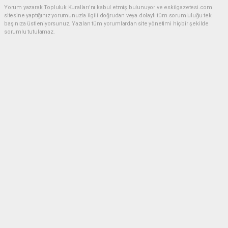
Yorum yazarak Topluluk Kuralları’nı kabul etmiş bulunuyor ve eskilgazetesi.com
sitesine yaptığınız yorumunuzla ilgili doğrudan veya dolaylı tüm sorumluluğu tek
başınıza üstleniyorsunuz. Yazılan tüm yorumlardan site yönetimi hiçbir şekilde
sorumlu tutulamaz.
Anasayfa
ESKİL
Eski Başkan Adayından Eskil
Belediyesi'ne Sert Eleştiriler
ESKİL
(NM) - Nuri Mutlu | 20.07.2026 - 18:41, Güncelleme: 20.07.2026 - 20:11
18498 kez okundu.
Eskil'de yerel siyasette dikkat çeken bir açıklama
yapıldı.