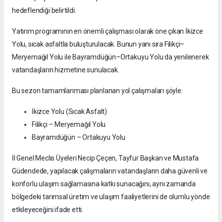
hedeflendiği belirtildi.
Yatırım programının en önemli çalışması olarak öne çıkan İkizce
Yolu, sıcak asfaltla buluşturulacak. Bunun yanı sıra Filikçi–
Meryemağıl Yolu ile Bayramdüğün–Ortakuyu Yolu da yenilenerek
vatandaşların hizmetine sunulacak.
Bu sezon tamamlanması planlanan yol çalışmaları şöyle:
İkizce Yolu (Sıcak Asfalt)
Filikçi – Meryemağıl Yolu
Bayramdüğün – Ortakuyu Yolu
İl Genel Meclis Üyeleri Necip Çeçen, Tayfur Başkan ve Mustafa
Güdendede, yapılacak çalışmaların vatandaşların daha güvenli ve
konforlu ulaşım sağlamasına katkı sunacağını, aynı zamanda
bölgedeki tarımsal üretim ve ulaşım faaliyetlerini de olumlu yönde
etkileyeceğini ifade etti.