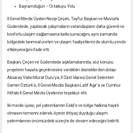
Bayramdüğün – Ortakuyu Yolu
İl Genel Meclis Üyeleri Necip Çeçen, Tayfur Başkan ve Mustafa
Güdendede, yapılacak çalışmaların vatandaşların daha güvenli ve
konforlu ulaşım sağlamasına katkı sunacağını, aynı zamanda
bölgedeki tarımsal üretim ve ulaşım faaliyetlerini de olumlu yönde
etkileyeceğini ifade etti.
Başkan, Çeçen ve Güdendede açıklamalarında, söz konusu
projelerin hayata geçirilmesine verdikleri desteklerden dolayı
Aksaray Valisi Murat Duru'ya, İl Özel İdaresi Genel Sekreteri
Samet Öztürk'e, İl Genel Meclisi Başkanı Latif Ağır'a ve Cumhur
İttifakı İl Genel Meclis Üyelerine teşekkür etti.
İki meclis üyesi, yol yatırımlarının Eskil'e ve bölge halkına hayırlı
olmasını temenni ederek, ilçenin ihtiyaç duyduğu ulaşım
yatırımlarının önümüzdeki süreçte de devam edeceğini belirtti.