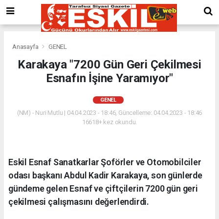
Anasayfa
GENEL
Karakaya "7200 Gün Geri Çekilmesi
Esnafın İşine Yaramıyor"
GENEL
(NM) - Nuri Mutlu | 04.04.2023 - 18:46, Güncelleme: 04.04.2023 - 18:46
16618+ kez okundu.
Eskil Esnaf Sanatkarlar Şoförler ve Otomobilciler
odası başkanı Abdul Kadir Karakaya, son günlerde
gündeme gelen Esnaf ve çiftçilerin 7200 gün geri
çekilmesi çalışmasını değerlendirdi.