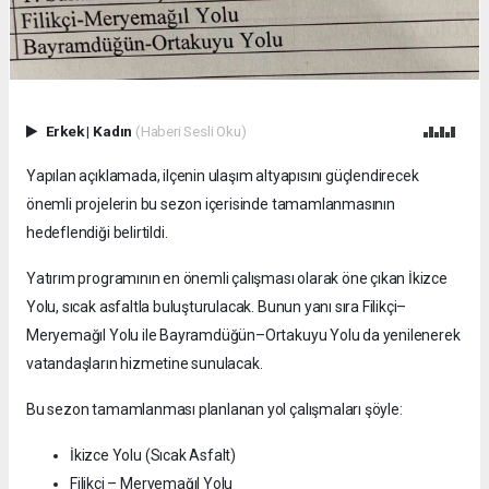
Erkek
|
Kadın
(Haberi Sesli Oku)
Yapılan açıklamada, ilçenin ulaşım altyapısını güçlendirecek
önemli projelerin bu sezon içerisinde tamamlanmasının
hedeflendiği belirtildi.
Yatırım programının en önemli çalışması olarak öne çıkan İkizce
Yolu, sıcak asfaltla buluşturulacak. Bunun yanı sıra Filikçi–
Meryemağıl Yolu ile Bayramdüğün–Ortakuyu Yolu da yenilenerek
vatandaşların hizmetine sunulacak.
Bu sezon tamamlanması planlanan yol çalışmaları şöyle:
İkizce Yolu (Sıcak Asfalt)
Filikçi – Meryemağıl Yolu