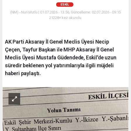
ESKİL
(NM) - Nuri Mutlu | 01.07.2026 - 13:56, Güncelleme: 02.07.2026 - 09:15
21228+ kez okundu.
AK Parti Aksaray İl Genel Meclis Üyesi Necip
Çeçen, Tayfur Başkan ile MHP Aksaray İl Genel
Meclis Üyesi Mustafa Güdendede, Eskil'de uzun
süredir beklenen yol yatırımlarıyla ilgili müjdeli
haberi paylaştı.