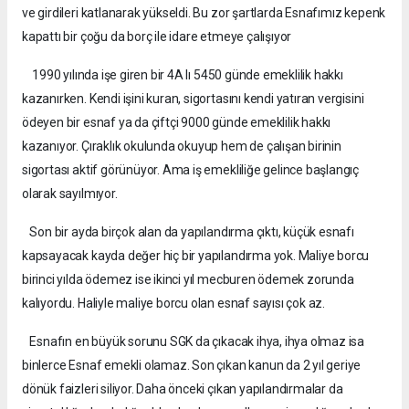
ve girdileri katlanarak yükseldi. Bu zor şartlarda Esnafımız kepenk
kapattı bir çoğu da borç ile idare etmeye çalışıyor
1990 yılında işe giren bir 4A lı 5450 günde emeklilik hakkı
kazanırken. Kendi işini kuran, sigortasını kendi yatıran vergisini
ödeyen bir esnaf ya da çiftçi 9000 günde emeklilik hakkı
kazanıyor. Çıraklık okulunda okuyup hem de çalışan birinin
sigortası aktif görünüyor. Ama iş emekliliğe gelince başlangıç
olarak sayılmıyor.
Son bir ayda birçok alan da yapılandırma çıktı, küçük esnafı
kapsayacak kayda değer hiç bir yapılandırma yok. Maliye borcu
birinci yılda ödemez ise ikinci yıl mecburen ödemek zorunda
kalıyordu. Haliyle maliye borcu olan esnaf sayısı çok az.
Esnafın en büyük sorunu SGK da çıkacak ihya, ihya olmaz isa
binlerce Esnaf emekli olamaz. Son çıkan kanun da 2 yıl geriye
dönük faizleri siliyor. Daha önceki çıkan yapılandırmalar da