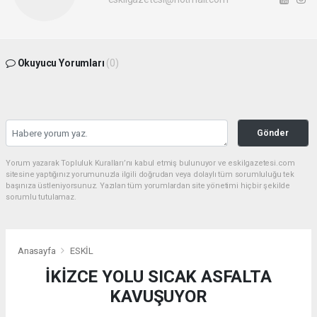
Okuyucu Yorumları
(0)
Gönder
Yorum yazarak Topluluk Kuralları’nı kabul etmiş bulunuyor ve eskilgazetesi.com
sitesine yaptığınız yorumunuzla ilgili doğrudan veya dolaylı tüm sorumluluğu tek
başınıza üstleniyorsunuz. Yazılan tüm yorumlardan site yönetimi hiçbir şekilde
sorumlu tutulamaz.
Anasayfa
ESKİL
İKİZCE YOLU SICAK ASFALTA
KAVUŞUYOR