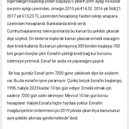
sigortalılığın başladığı yıldan başlayıp o yılların prim aylığı ne kadar
ise prim aylığı üzerinden, örneğin 2015 yılı 414,52. 2016 yılı 568,21.
2017 yılı 613,23 TL üzerinden hesaplanıp faizleri silinip anapara
üzerinden hesaplandı. Bankalarda kredi verdi.
Cumhurbaşkanımız televizyonlarda bu kanun bu şekilde çıkacak
diye söyledi. On binlerce kişilerde kanun çıkacak emekli olacağım
diye kredi kullandı. Bu kanun çıkmayınca 300 binden başlayıp 700
bini geçen borçlar çıktı. Esnafın çektiği kredi bağ kur borcunu
ödemeye yetmedi. Esnaf bir anda ne yapacağını şaşırdı.
Bir kaç gündür Esnaf prim 7200 güne çekilecek diye bir söylenti
var. Bu da esnafın işine yaramıyor. Çünkü birçok Esnafın başlangıç
1995, haliyle 2023 kadar 10 bin gün ediyor. Emekli olmak için
sadece 7200 gün satın alınmıyor. Mevcut 10 bin gün borcu
hesaplanır. Haliyle Esnafa hiçbir faydası yoktur. Esnafın
mağduriyetinin önlenmesi için 2019 yılında çıkan ihya kanununun
aynı şekilde çıkması gerekmektedir"dedi