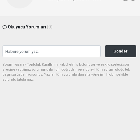
Okuyucu Yorumları
(0)
Gönder
Yorum yazarak Topluluk Kuralları’nı kabul etmiş bulunuyor ve eskilgazetesi.com
sitesine yaptığınız yorumunuzla ilgili doğrudan veya dolaylı tüm sorumluluğu tek
başınıza üstleniyorsunuz. Yazılan tüm yorumlardan site yönetimi hiçbir şekilde
sorumlu tutulamaz.
Anasayfa
ESKİL
Eski Başkan Adayından Eskil
Belediyesi'ne Sert Eleştiriler
ESKİL