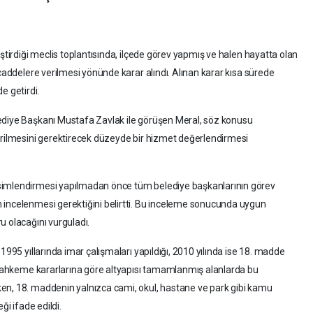
eştirdiği meclis toplantısında, ilçede görev yapmış ve halen hayatta olan
 caddelere verilmesi yönünde karar alındı. Alınan karar kısa sürede
e getirdi.
ediye Başkanı Mustafa Zavlak ile görüşen Meral, söz konusu
erilmesini gerektirecek düzeyde bir hizmet değerlendirmesi
simlendirmesi yapılmadan önce tüm belediye başkanlarının görev
 incelenmesi gerektiğini belirtti. Bu inceleme sonucunda uygun
u olacağını vurguladı.
1995 yıllarında imar çalışmaları yapıldığı, 2010 yılında ise 18. madde
. Mahkeme kararlarına göre altyapısı tamamlanmış alanlarda bu
en, 18. maddenin yalnızca cami, okul, hastane ve park gibi kamu
ği ifade edildi.