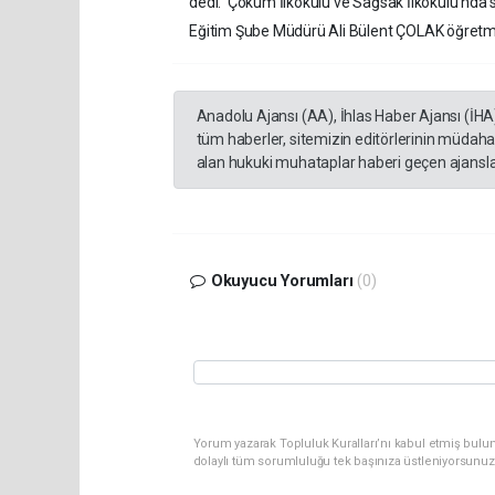
dedi. Çokum İlkokulu ve Sağsak İlkokulu'nda sın
Eğitim Şube Müdürü Ali Bülent ÇOLAK öğretmen
Anadolu Ajansı (AA), İhlas Haber Ajansı (İHA
tüm haberler, sitemizin editörlerinin müdaha
alan hukuki muhataplar haberi geçen ajanslar
Okuyucu Yorumları
(0)
Yorum yazarak Topluluk Kuralları’nı kabul etmiş bulun
dolaylı tüm sorumluluğu tek başınıza üstleniyorsunuz