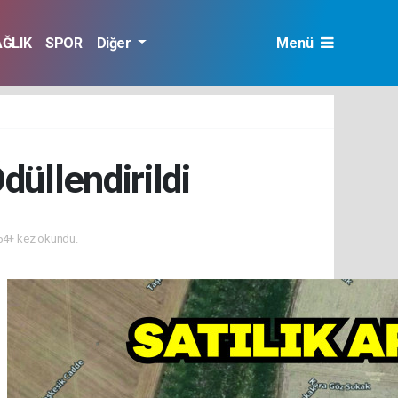
AĞLIK
SPOR
Diğer
Menü
düllendirildi
4+ kez okundu.