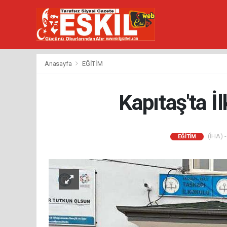
Anasayfa
EĞİTİM
Kapıtaş'ta İ
(İHA) -
EĞİTİM