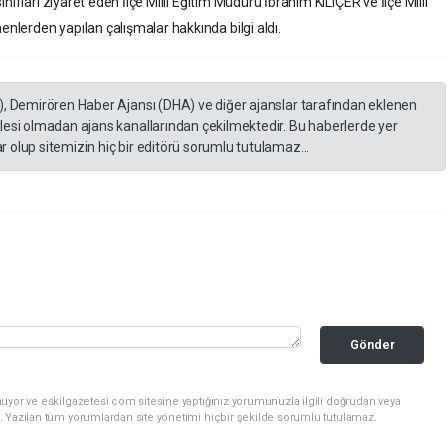
ıfları ziyaret eden İlçe Milli Eğitim Müdürü İbrahim KILIÇER ve İlçe Milli
lerden yapılan çalışmalar hakkında bilgi aldı.
), Demirören Haber Ajansı (DHA) ve diğer ajanslar tarafından eklenen
lesi olmadan ajans kanallarından çekilmektedir. Bu haberlerde yer
 olup sitemizin hiç bir editörü sorumlu tutulamaz...
Gönder
uyor ve eskilgazetesi.com sitesine yaptığınız yorumunuzla ilgili doğrudan veya
. Yazılan tüm yorumlardan site yönetimi hiçbir şekilde sorumlu tutulamaz.