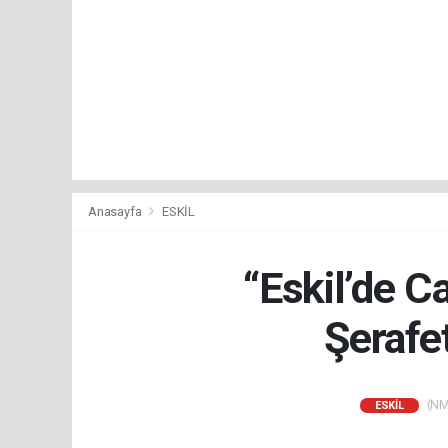
Anasayfa
ESKİL
“Eskil’de C
Şerafe
(NM)
ESKİL