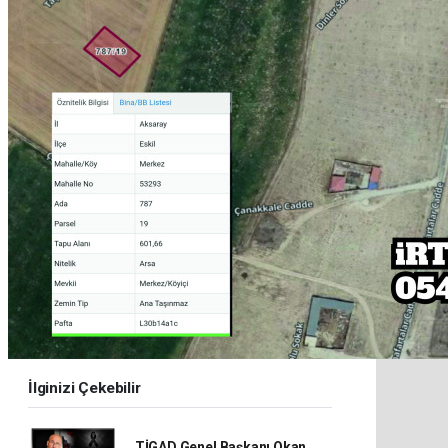
İlginizi Çekebilir
TİGAD Genel Başkanı Okan