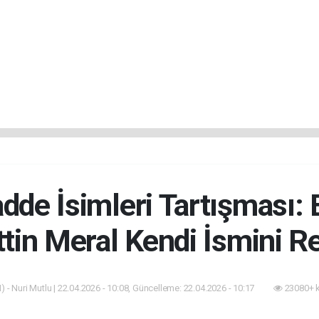
adde İsimleri Tartışması:
ttin Meral Kendi İsmini Re
 - Nuri Mutlu | 22.04.2026 - 10:08, Güncelleme: 22.04.2026 - 10:17
23080+ 