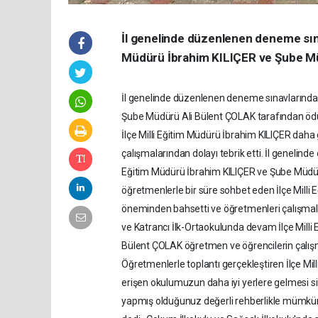
İl genelinde düzenlenen deneme sınav
Müdürü İbrahim KILIÇER ve Şube Müd
İl genelinde düzenlenen deneme sınavlarında il
Şube Müdürü Ali Bülent ÇOLAK tarafından ödül
İlçe Milli Eğitim Müdürü İbrahim KILIÇER daha
çalışmalarından dolayı tebrik etti. İl genelind
Eğitim Müdürü İbrahim KILIÇER ve Şube Müdürü
öğretmenlerle bir süre sohbet eden İlçe Milli
öneminden bahsetti ve öğretmenleri çalışmalar
ve Katrancı İlk-Ortaokulunda devam İlçe Milli 
Bülent ÇOLAK öğretmen ve öğrencilerin çalışm
Öğretmenlerle toplantı gerçekleştiren İlçe Mi
erişen okulumuzun daha iyi yerlere gelmesi si
yapmış olduğunuz değerli rehberlikle mümkün o