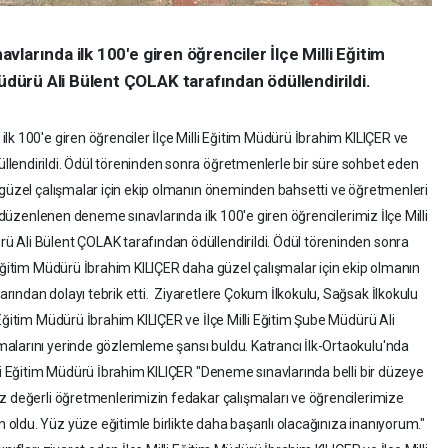
larında ilk 100'e giren öğrenciler İlçe Milli Eğitim
ürü Ali Bülent ÇOLAK tarafından ödüllendirildi.
k 100'e giren öğrenciler İlçe Milli Eğitim Müdürü İbrahim KILIÇER ve
lendirildi. Ödül töreninden sonra öğretmenlerle bir süre sohbet eden
 güzel çalışmalar için ekip olmanın öneminden bahsetti ve öğretmenleri
e düzenlenen deneme sınavlarında ilk 100'e giren öğrencilerimiz İlçe Milli
 Ali Bülent ÇOLAK tarafından ödüllendirildi. Ödül töreninden sonra
 Eğitim Müdürü İbrahim KILIÇER daha güzel çalışmalar için ekip olmanın
ından dolayı tebrik etti. Ziyaretlere Çokum İlkokulu, Sağsak İlkokulu
Eğitim Müdürü İbrahim KILIÇER ve İlçe Milli Eğitim Şube Müdürü Ali
alarını yerinde gözlemleme şansı buldu. Katrancı İlk-Ortaokulu'nda
lli Eğitim Müdürü İbrahim KILIÇER "Deneme sınavlarında belli bir düzeye
z değerli öğretmenlerimizin fedakar çalışmaları ve öğrencilerimize
ldu. Yüz yüze eğitimle birlikte daha başarılı olacağınıza inanıyorum."