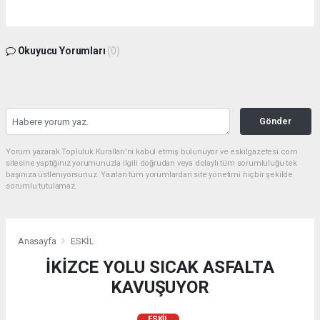
Okuyucu Yorumları
(0)
Gönder
Yorum yazarak Topluluk Kuralları’nı kabul etmiş bulunuyor ve eskilgazetesi.com
sitesine yaptığınız yorumunuzla ilgili doğrudan veya dolaylı tüm sorumluluğu tek
başınıza üstleniyorsunuz. Yazılan tüm yorumlardan site yönetimi hiçbir şekilde
sorumlu tutulamaz.
Anasayfa
ESKİL
İKİZCE YOLU SICAK ASFALTA
KAVUŞUYOR
ESKİL