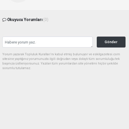
Okuyucu Yorumları
(0)
Gönder
Yorum yazarak Topluluk Kuralları’nı kabul etmiş bulunuyor ve eskilgazetesi.com
sitesine yaptığınız yorumunuzla ilgili doğrudan veya dolaylı tüm sorumluluğu tek
başınıza üstleniyorsunuz. Yazılan tüm yorumlardan site yönetimi hiçbir şekilde
sorumlu tutulamaz.
Anasayfa
ESKİL
Eski Başkan Adayından Eskil
Belediyesi'ne Sert Eleştiriler
ESKİL
(NM) - Nuri Mutlu | 20.07.2026 - 18:41, Güncelleme: 20.07.2026 - 20:11