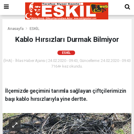
Anasayfa
ESKİL
Kablo Hırsızları Durmak Bilmiyor
ESKİL
(İHA) - İhlas Haber Ajansı | 24.02.2020 - 09:43, Güncelleme: 24.02.2020 - 09:43
7164+ kez okundu.
İlçemizde geçimini tarımla sağlayan çiftçilerimizin
başı kablo hırsızlarıyla yine dertte.