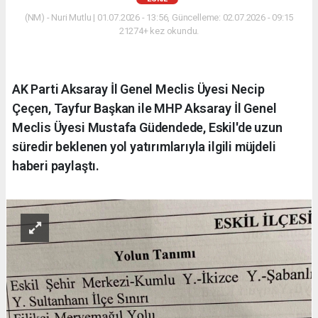
(NM) - Nuri Mutlu | 01.07.2026 - 13:56, Güncelleme: 02.07.2026 - 09:15
21274+ kez okundu.
AK Parti Aksaray İl Genel Meclis Üyesi Necip
Çeçen, Tayfur Başkan ile MHP Aksaray İl Genel
Meclis Üyesi Mustafa Güdendede, Eskil'de uzun
süredir beklenen yol yatırımlarıyla ilgili müjdeli
haberi paylaştı.