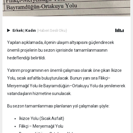
Erkek
|
Kadın
(Haberi Sesli Oku)
Yapılan açıklamada, ilçenin ulaşım altyapısını güçlendirecek
önemli projelerin bu sezon içerisinde tamamlanmasının
hedeflendiği belirtildi.
Yatırım programının en önemli çalışması olarak öne çıkan İkizce
Yolu, sıcak asfaltla buluşturulacak. Bunun yanı sıra Filikçi–
Meryemağıl Yolu ile Bayramdüğün–Ortakuyu Yolu da yenilenerek
vatandaşların hizmetine sunulacak.
Bu sezon tamamlanması planlanan yol çalışmaları şöyle:
İkizce Yolu (Sıcak Asfalt)
Filikçi – Meryemağıl Yolu