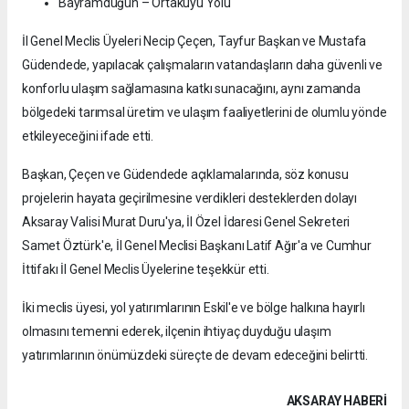
Bayramdüğün – Ortakuyu Yolu
İl Genel Meclis Üyeleri Necip Çeçen, Tayfur Başkan ve Mustafa
Güdendede, yapılacak çalışmaların vatandaşların daha güvenli ve
konforlu ulaşım sağlamasına katkı sunacağını, aynı zamanda
bölgedeki tarımsal üretim ve ulaşım faaliyetlerini de olumlu yönde
etkileyeceğini ifade etti.
Başkan, Çeçen ve Güdendede açıklamalarında, söz konusu
projelerin hayata geçirilmesine verdikleri desteklerden dolayı
Aksaray Valisi Murat Duru'ya, İl Özel İdaresi Genel Sekreteri
Samet Öztürk'e, İl Genel Meclisi Başkanı Latif Ağır'a ve Cumhur
İttifakı İl Genel Meclis Üyelerine teşekkür etti.
İki meclis üyesi, yol yatırımlarının Eskil'e ve bölge halkına hayırlı
olmasını temenni ederek, ilçenin ihtiyaç duyduğu ulaşım
yatırımlarının önümüzdeki süreçte de devam edeceğini belirtti.
AKSARAY HABERİ