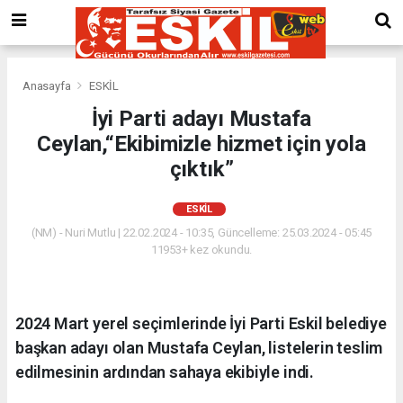
Anasayfa
ESKİL
İyi Parti adayı Mustafa
Ceylan,“Ekibimizle hizmet için yola
çıktık”
ESKİL
(NM) - Nuri Mutlu | 22.02.2024 - 10:35, Güncelleme: 25.03.2024 - 05:45
11953+ kez okundu.
2024 Mart yerel seçimlerinde İyi Parti Eskil belediye
başkan adayı olan Mustafa Ceylan, listelerin teslim
edilmesinin ardından sahaya ekibiyle indi.