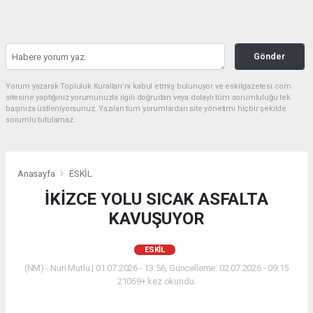
Gönder
Yorum yazarak Topluluk Kuralları’nı kabul etmiş bulunuyor ve eskilgazetesi.com
sitesine yaptığınız yorumunuzla ilgili doğrudan veya dolaylı tüm sorumluluğu tek
başınıza üstleniyorsunuz. Yazılan tüm yorumlardan site yönetimi hiçbir şekilde
sorumlu tutulamaz.
Anasayfa
ESKİL
İKİZCE YOLU SICAK ASFALTA
KAVUŞUYOR
ESKİL
(NM) - Nuri Mutlu | 01.07.2026 - 13:56, Güncelleme: 02.07.2026 - 09:15
21069+ kez okundu.