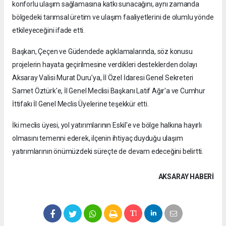
konforlu ulaşım sağlamasına katkı sunacağını, aynı zamanda
bölgedeki tarımsal üretim ve ulaşım faaliyetlerini de olumlu yönde
etkileyeceğini ifade etti.
Başkan, Çeçen ve Güdendede açıklamalarında, söz konusu
projelerin hayata geçirilmesine verdikleri desteklerden dolayı
Aksaray Valisi Murat Duru'ya, İl Özel İdaresi Genel Sekreteri
Samet Öztürk'e, İl Genel Meclisi Başkanı Latif Ağır'a ve Cumhur
İttifakı İl Genel Meclis Üyelerine teşekkür etti.
İki meclis üyesi, yol yatırımlarının Eskil'e ve bölge halkına hayırlı
olmasını temenni ederek, ilçenin ihtiyaç duyduğu ulaşım
yatırımlarının önümüzdeki süreçte de devam edeceğini belirtti.
AKSARAY HABERİ