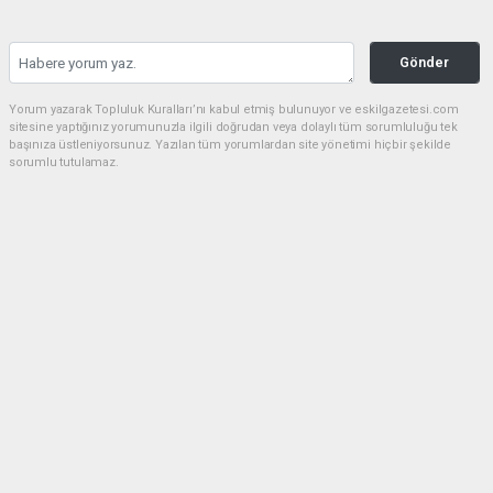
Gönder
Yorum yazarak Topluluk Kuralları’nı kabul etmiş bulunuyor ve eskilgazetesi.com
sitesine yaptığınız yorumunuzla ilgili doğrudan veya dolaylı tüm sorumluluğu tek
başınıza üstleniyorsunuz. Yazılan tüm yorumlardan site yönetimi hiçbir şekilde
sorumlu tutulamaz.
Anasayfa
ESKİL
Eski Başkan Adayından Eskil
Belediyesi'ne Sert Eleştiriler
ESKİL
(NM) - Nuri Mutlu | 20.07.2026 - 18:41, Güncelleme: 20.07.2026 - 20:11
15409 kez okundu.