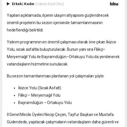
Erkek
|
Kadın
(Haberi Sesli Oku)
Yapılan açıklamada, ilçenin ulaşım altyapısını güçlendirecek
önemli projelerin bu sezon içerisinde tamamlanmasının
hedeflendiği belirtildi.
Yatırım programının en önemli çalışması olarak öne çıkan İkizce
Yolu, sıcak asfaltla buluşturulacak. Bunun yanı sıra Filikçi–
Meryemağıl Yolu ile Bayramdüğün–Ortakuyu Yolu da yenilenerek
vatandaşların hizmetine sunulacak.
Bu sezon tamamlanması planlanan yol çalışmaları şöyle:
İkizce Yolu (Sıcak Asfalt)
Filikçi – Meryemağıl Yolu
Bayramdüğün – Ortakuyu Yolu
İl Genel Meclis Üyeleri Necip Çeçen, Tayfur Başkan ve Mustafa
Güdendede, yapılacak çalışmaların vatandaşların daha güvenli ve