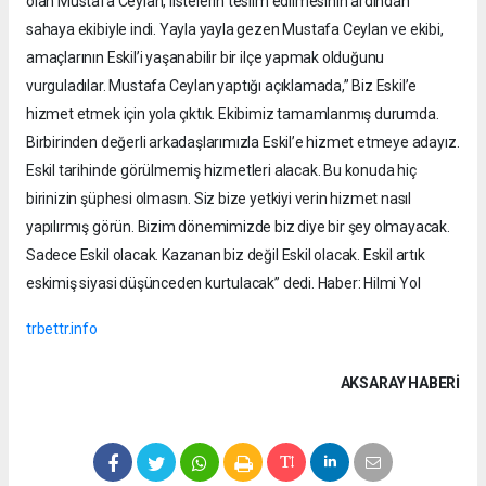
olan Mustafa Ceylan, listelerin teslim edilmesinin ardından
sahaya ekibiyle indi. Yayla yayla gezen Mustafa Ceylan ve ekibi,
amaçlarının Eskil’i yaşanabilir bir ilçe yapmak olduğunu
vurguladılar. Mustafa Ceylan yaptığı açıklamada,” Biz Eskil’e
hizmet etmek için yola çıktık. Ekibimiz tamamlanmış durumda.
Birbirinden değerli arkadaşlarımızla Eskil’e hizmet etmeye adayız.
Eskil tarihinde görülmemiş hizmetleri alacak. Bu konuda hiç
birinizin şüphesi olmasın. Siz bize yetkiyi verin hizmet nasıl
yapılırmış görün. Bizim dönemimizde biz diye bir şey olmayacak.
Sadece Eskil olacak. Kazanan biz değil Eskil olacak. Eskil artık
eskimiş siyasi düşünceden kurtulacak” dedi. Haber: Hilmi Yol
trbettr.info
AKSARAY HABERİ