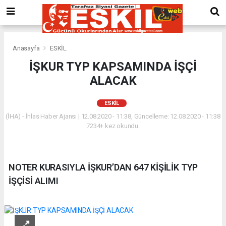
Anasayfa
ESKİL
İŞKUR TYP KAPSAMINDA İŞÇİ
ALACAK
ESKİL
(İHA) - İhlas Haber Ajansı | 12.08.2020 - 11:38, Güncelleme: 12.08.2020 - 11:38
7234+ kez okundu.
NOTER KURASIYLA İŞKUR’DAN 647 KİŞİLİK TYP
İŞÇİSİ ALIMI