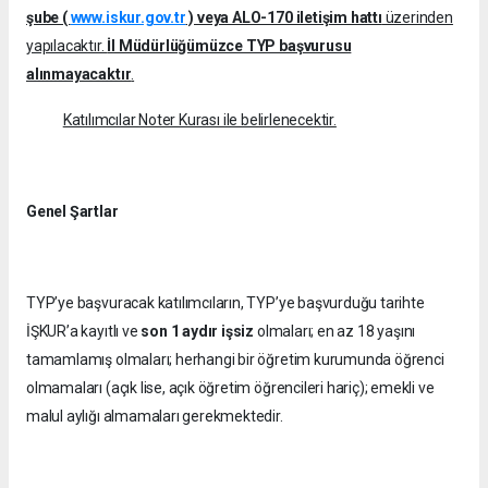
şube (
www.iskur.gov.tr
) veya ALO-170 iletişim hattı
üzerinden
yapılacaktır.
İl Müdürlüğümüzce TYP başvurusu
alınmayacaktır
.
Katılımcılar Noter Kurası ile belirlenecektir.
Genel Şartlar
TYP’ye başvuracak katılımcıların, TYP’ye başvurduğu tarihte
İŞKUR’a kayıtlı ve
son 1 aydır işsiz
olmaları; en az 18 yaşını
tamamlamış olmaları; herhangi bir öğretim kurumunda öğrenci
olmamaları (açık lise, açık öğretim öğrencileri hariç); emekli ve
malul aylığı almamaları gerekmektedir.