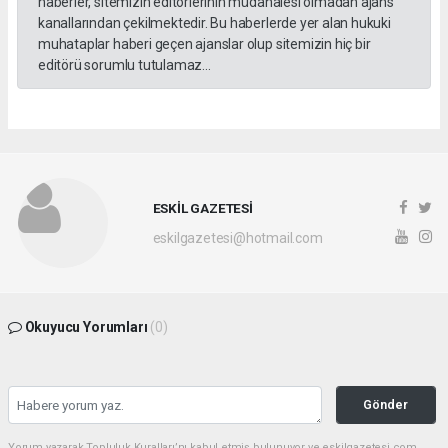
haberler, sitemizin editörlerinin müdahalesi olmadan ajans
kanallarından çekilmektedir. Bu haberlerde yer alan hukuki
muhataplar haberi geçen ajanslar olup sitemizin hiç bir
editörü sorumlu tutulamaz...
ESKİL GAZETESİ
eskilgazetesi@hotmail.com
Okuyucu Yorumları
(0)
Gönder
Yorum yazarak Topluluk Kuralları’nı kabul etmiş bulunuyor ve eskilgazetesi.com