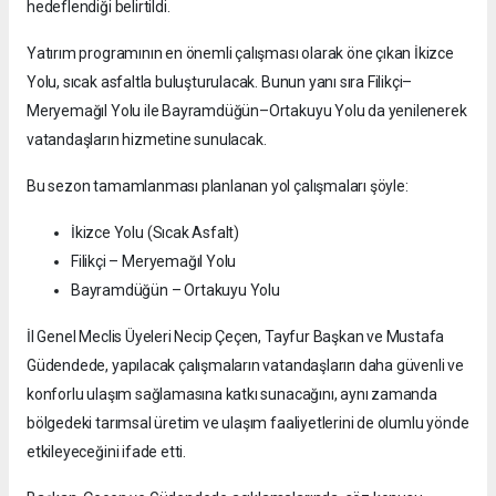
hedeflendiği belirtildi.
Yatırım programının en önemli çalışması olarak öne çıkan İkizce
Yolu, sıcak asfaltla buluşturulacak. Bunun yanı sıra Filikçi–
Meryemağıl Yolu ile Bayramdüğün–Ortakuyu Yolu da yenilenerek
vatandaşların hizmetine sunulacak.
Bu sezon tamamlanması planlanan yol çalışmaları şöyle:
İkizce Yolu (Sıcak Asfalt)
Filikçi – Meryemağıl Yolu
Bayramdüğün – Ortakuyu Yolu
İl Genel Meclis Üyeleri Necip Çeçen, Tayfur Başkan ve Mustafa
Güdendede, yapılacak çalışmaların vatandaşların daha güvenli ve
konforlu ulaşım sağlamasına katkı sunacağını, aynı zamanda
bölgedeki tarımsal üretim ve ulaşım faaliyetlerini de olumlu yönde
etkileyeceğini ifade etti.