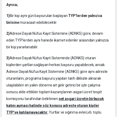
Ayrıca;
1)
Bir kişi aynı gün başvuruları başlayan
TYP’lerden yalnızca
birisine
müracaat edebilecektir.
2)
Adrese Dayalı Nüfus Kayıt Sistemine (ADNKS) göre; devam
eden TYP’lerden aynı hanede ikamet edenler arasından yalnızca
bir kişi yararlanabilir.
3)
Adrese Dayalı Nüfus Kayıt Sisteminde (ADNKS) oturan
kişilerden şartları sağlayan herkes başvuru yapabilecek, ancak
Adrese Dayalı Nüfus Kayıt Sistemine (ADNKS) göre aynı adreste
oturanların, programa başvuru yapılan tarih dikkate alınarak
ulaşılabilen en yakın döneme ait gelir getirici bir işte çalışma
sonucu elde ettikleri toplam kazançlarının asgari ücret tespit
komisyonu tarafından belirlenen
net
asgari ücretin birbuçuk
katını aşması halinde söz konusu adreste oturan kişiler
TYP’ye katılamayacaktır
.
Yurtlar ve sığınma evleri,vb. toplu