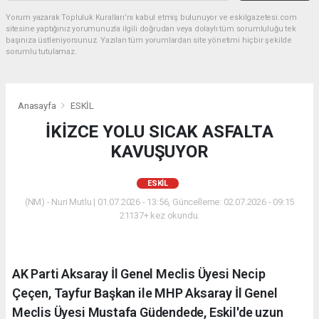
Yorum yazarak Topluluk Kuralları’nı kabul etmiş bulunuyor ve eskilgazetesi.com
sitesine yaptığınız yorumunuzla ilgili doğrudan veya dolaylı tüm sorumluluğu tek
başınıza üstleniyorsunuz. Yazılan tüm yorumlardan site yönetimi hiçbir şekilde
sorumlu tutulamaz.
Anasayfa
ESKİL
İKİZCE YOLU SICAK ASFALTA
KAVUŞUYOR
ESKİL
(NM) - Nuri Mutlu | 01.07.2026 - 13:56, Güncelleme: 02.07.2026 - 09:15
21137+ kez okundu.
AK Parti Aksaray İl Genel Meclis Üyesi Necip
Çeçen, Tayfur Başkan ile MHP Aksaray İl Genel
Meclis Üyesi Mustafa Güdendede, Eskil'de uzun