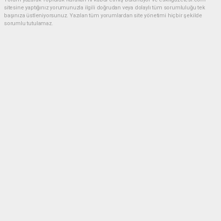
sitesine yaptığınız yorumunuzla ilgili doğrudan veya dolaylı tüm sorumluluğu tek
başınıza üstleniyorsunuz. Yazılan tüm yorumlardan site yönetimi hiçbir şekilde
sorumlu tutulamaz.
Anasayfa
ESKİL
Eski Başkan Adayından Eskil
Belediyesi'ne Sert Eleştiriler
ESKİL
(NM) - Nuri Mutlu | 20.07.2026 - 18:41, Güncelleme: 20.07.2026 - 20:11
16432 kez okundu.
Eskil'de yerel siyasette dikkat çeken bir açıklama
yapıldı.