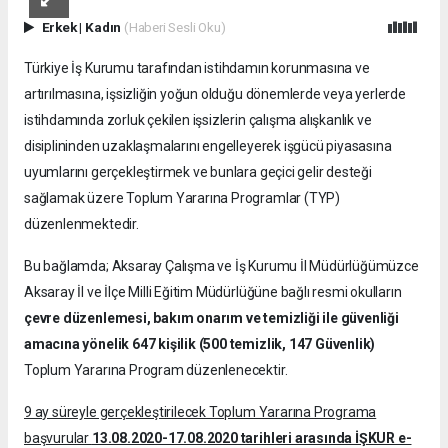
Erkek
|
Kadın
(Haberi Sesli Oku)
Türkiye İş Kurumu tarafından istihdamın korunmasına ve
artırılmasına, işsizliğin yoğun olduğu dönemlerde veya yerlerde
istihdamında zorluk çekilen işsizlerin çalışma alışkanlık ve
disiplininden uzaklaşmalarını engelleyerek işgücü piyasasına
uyumlarını gerçekleştirmek ve bunlara geçici gelir desteği
sağlamak üzere Toplum Yararına Programlar (TYP)
düzenlenmektedir.
Bu bağlamda; Aksaray Çalışma ve İş Kurumu İl Müdürlüğümüzce
Aksaray İl ve İlçe Milli Eğitim Müdürlüğüne bağlı resmi okulların
çevre düzenlemesi, bakım onarım ve temizliği ile
güvenliği
amacına yönelik 647 kişilik (500 temizlik, 147 Güvenlik)
Toplum Yararına Program düzenlenecektir.
9 ay süreyle gerçekleştirilecek Toplum Yararına Programa
başvurular
13.08.2020-17.08.2020 tarihleri arasında İŞKUR e-