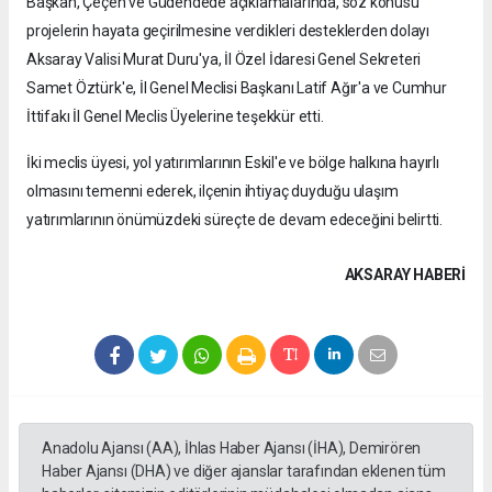
Başkan, Çeçen ve Güdendede açıklamalarında, söz konusu
projelerin hayata geçirilmesine verdikleri desteklerden dolayı
Aksaray Valisi Murat Duru'ya, İl Özel İdaresi Genel Sekreteri
Samet Öztürk'e, İl Genel Meclisi Başkanı Latif Ağır'a ve Cumhur
İttifakı İl Genel Meclis Üyelerine teşekkür etti.
İki meclis üyesi, yol yatırımlarının Eskil'e ve bölge halkına hayırlı
olmasını temenni ederek, ilçenin ihtiyaç duyduğu ulaşım
yatırımlarının önümüzdeki süreçte de devam edeceğini belirtti.
AKSARAY HABERİ
Anadolu Ajansı (AA), İhlas Haber Ajansı (İHA), Demirören
Haber Ajansı (DHA) ve diğer ajanslar tarafından eklenen tüm