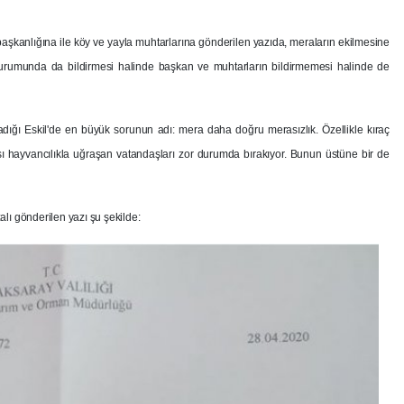
şkanlığına ile köy ve yayla muhtarlarına gönderilen yazıda, meraların ekilmesine
rumunda da bildirmesi halinde başkan ve muhtarların bildirmemesi halinde de
ğı Eskil'de en büyük sorunun adı: mera daha doğru merasızlık. Özellikle kıraç
 hayvancılıkla uğraşan vatandaşları zor durumda bırakıyor. Bunun üstüne bir de
lı gönderilen yazı şu şekilde: