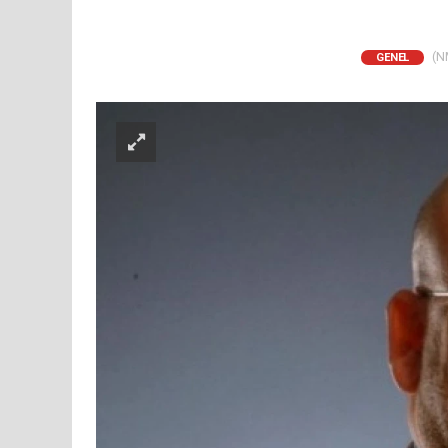
(NM
GENEL