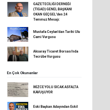
GAZETECİLİĞİ DERNEĞİ
(TİGAD) GENEL BAŞKANI
OKAN GEÇGEL'den 24
Temmuz Mesajı:
Mustafa Ceylan'dan Tarihi Ulu
Cami Vurgusu
Aksaray Ticaret Borsası'nda
Tecrübe Vurgusu
En Çok Okunanlar
İKİZCE YOLU SICAK ASFALTA
KAVUŞUYOR
Eski Başkan Adayından Eskil