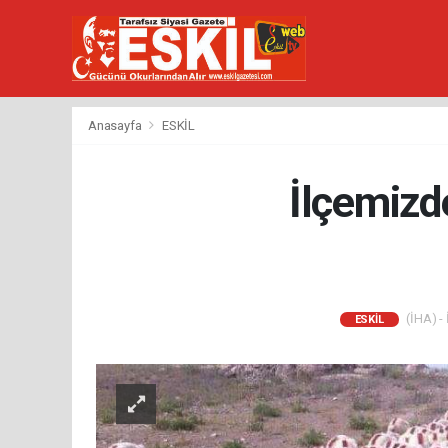
Anasayfa
ESKİL
İlçemizde
(İHA) - 
ESKİL