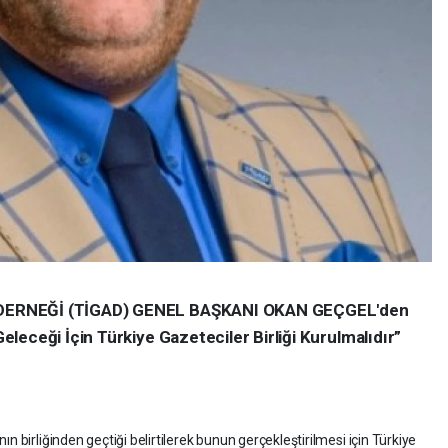
DERNEĞİ (TİGAD) GENEL BAŞKANI OKAN GEÇGEL'den
leceği İçin Türkiye Gazeteciler Birliği Kurulmalıdır”
 birliğinden geçtiği belirtilerek bunun gerçekleştirilmesi için Türkiye