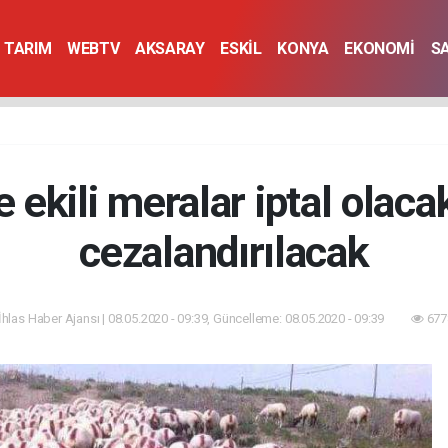
TARIM
WEBTV
AKSARAY
ESKİL
KONYA
EKONOMİ
S
 ekili meralar iptal olac
cezalandırılacak
İhlas Haber Ajansı | 08.05.2020 - 09:39, Güncelleme: 08.05.2020 - 09:39
677