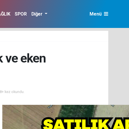
AĞLIK
SPOR
Diğer
Menü
ak ve eken
8+ kez okundu.