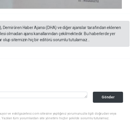
), Demirören Haber Ajansı (DHA) ve diğer ajanslar tarafından eklenen
lesi olmadan ajans kanallarından çekilmektedir. Bu haberlerde yer
 olup sitemizin hiç bir editörü sorumlu tutulamaz...
Gönder
uyor ve eskilgazetesi.com sitesine yaptığınız yorumunuzla ilgili doğrudan veya
. Yazılan tüm yorumlardan site yönetimi hiçbir şekilde sorumlu tutulamaz.