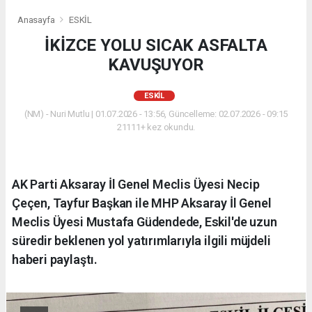
Anasayfa
ESKİL
İKİZCE YOLU SICAK ASFALTA
KAVUŞUYOR
ESKİL
(NM) - Nuri Mutlu | 01.07.2026 - 13:56, Güncelleme: 02.07.2026 - 09:15
21111+ kez okundu.
AK Parti Aksaray İl Genel Meclis Üyesi Necip
Çeçen, Tayfur Başkan ile MHP Aksaray İl Genel
Meclis Üyesi Mustafa Güdendede, Eskil'de uzun
süredir beklenen yol yatırımlarıyla ilgili müjdeli
haberi paylaştı.