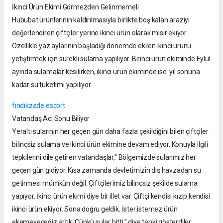
İkinci Ürün Ekimi Görmezden Gelinmemeli
Hububat ürünlerinin kaldırılmasıyla birlikte boş kalan araziyi
değerlendiren çiftçiler yerine ikinci ürün olarak mısır ekiyor.
Özellikle yaz aylarının başladığı dönemde ekilen ikinci ürünü
yetiştirmek için sürekli sulama yapılıyor. Birinci ürün ekiminde Eylül
ayında sulamalar kesilirken, ikinci ürün ekiminde ise yıl sonuna
kadar su tüketimi yapılıyor
fındıkzade escort
Vatandaş Acı Sonu Biliyor
Yeraltı sularının her geçen gün daha fazla çekildiğini bilen çiftçiler
bilinçsiz sulama ve ikinci ürün ekimine devam ediyor. Konuyla ilgili
tepkilerini dile getiren vatandaşlar,” Bölgemizde sularımız her
geçen gün gidiyor. Kısa zamanda devletimizin dış havzadan su
getirmesi mümkün değil. Çiftçilerimiz bilinçsiz şekilde sulama
yapıyor. İkinci ürün ekimi diye bir illet var. Çiftçi kendisi kızıp kendisi
ikinci ürün ekiyor. Sona doğru geldik. İster istemez ürün
ekemeyeceğiz artık. Çünkü sular bitti.” diye tepki gösterdiler.