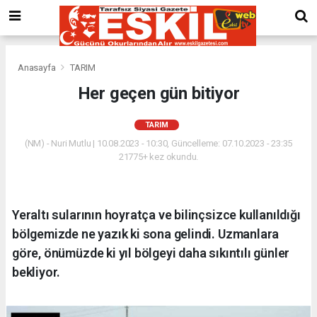
Anasayfa
TARIM
Her geçen gün bitiyor
TARIM
(NM) - Nuri Mutlu | 10.08.2023 - 10:30, Güncelleme: 07.10.2023 - 23:35
21775+ kez okundu.
Yeraltı sularının hoyratça ve bilinçsizce kullanıldığı
bölgemizde ne yazık ki sona gelindi. Uzmanlara
göre, önümüzde ki yıl bölgeyi daha sıkıntılı günler
bekliyor.