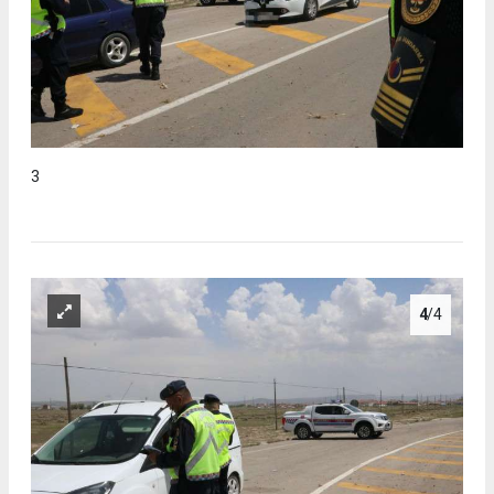
3
4
/4