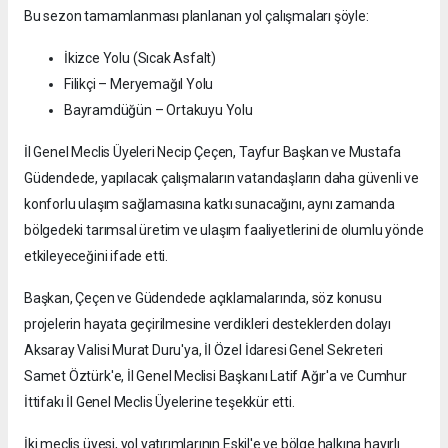
Bu sezon tamamlanması planlanan yol çalışmaları şöyle:
İkizce Yolu (Sıcak Asfalt)
Filikçi – Meryemağıl Yolu
Bayramdüğün – Ortakuyu Yolu
İl Genel Meclis Üyeleri Necip Çeçen, Tayfur Başkan ve Mustafa
Güdendede, yapılacak çalışmaların vatandaşların daha güvenli ve
konforlu ulaşım sağlamasına katkı sunacağını, aynı zamanda
bölgedeki tarımsal üretim ve ulaşım faaliyetlerini de olumlu yönde
etkileyeceğini ifade etti.
Başkan, Çeçen ve Güdendede açıklamalarında, söz konusu
projelerin hayata geçirilmesine verdikleri desteklerden dolayı
Aksaray Valisi Murat Duru'ya, İl Özel İdaresi Genel Sekreteri
Samet Öztürk'e, İl Genel Meclisi Başkanı Latif Ağır'a ve Cumhur
İttifakı İl Genel Meclis Üyelerine teşekkür etti.
İki meclis üyesi, yol yatırımlarının Eskil'e ve bölge halkına hayırlı