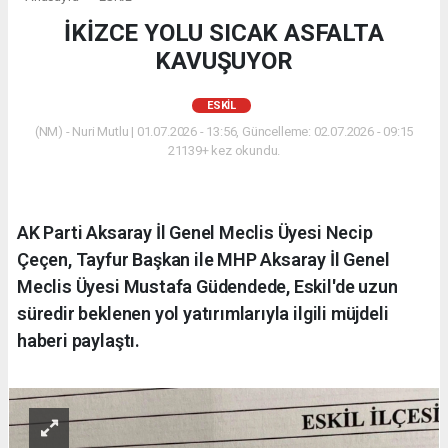
İKİZCE YOLU SICAK ASFALTA
KAVUŞUYOR
ESKİL
(NM) - Nuri Mutlu | 01.07.2026 - 13:56, Güncelleme: 02.07.2026 - 09:15
21139+ kez okundu.
AK Parti Aksaray İl Genel Meclis Üyesi Necip
Çeçen, Tayfur Başkan ile MHP Aksaray İl Genel
Meclis Üyesi Mustafa Güdendede, Eskil'de uzun
süredir beklenen yol yatırımlarıyla ilgili müjdeli
haberi paylaştı.