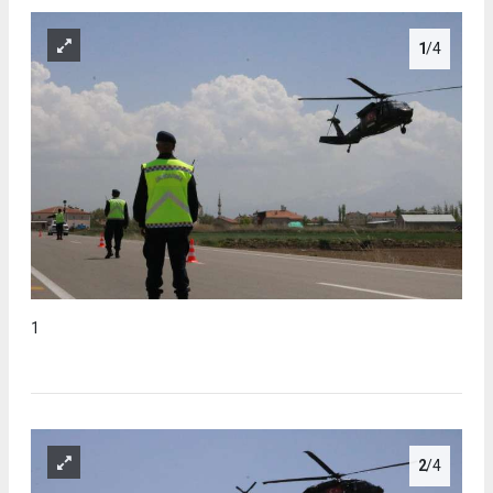
1
/4
1
2
/4