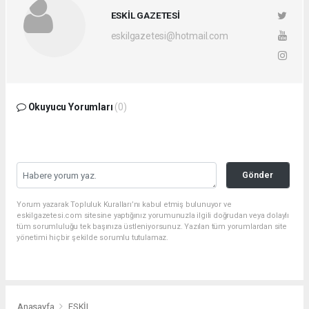
ESKİL GAZETESİ
eskilgazetesi@hotmail.com
Okuyucu Yorumları
(0)
Gönder
Yorum yazarak Topluluk Kuralları’nı kabul etmiş bulunuyor ve
eskilgazetesi.com sitesine yaptığınız yorumunuzla ilgili doğrudan veya dolaylı
tüm sorumluluğu tek başınıza üstleniyorsunuz. Yazılan tüm yorumlardan site
yönetimi hiçbir şekilde sorumlu tutulamaz.
Anasayfa
ESKİL