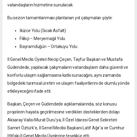
vatandaşların hizmetine sunulacak.
Bu sezon tamamlanması planlanan yol çalışmaları şöyle:
İkizce Yolu (Sıcak Asfalt)
Filikçi – Meryemağıl Yolu
Bayramdüğün – Ortakuyu Yolu
İl Genel Meclis Üyeleri Necip Çeçen, Tayfur Başkan ve Mustafa
Güdendede, yapılacak çalışmaların vatandaşların daha güvenli ve
konforlu ulaşım sağlamasına katkı sunacağını, aynı zamanda
bölgedeki tarımsal üretim ve ulaşım faaliyetlerini de olumlu yönde
etkileyeceğini ifade etti.
Başkan, Çeçen ve Güdendede açıklamalarında, söz konusu
projelerin hayata geçirilmesine verdikleri desteklerden dolayı
Aksaray Valisi Murat Duru'ya, İl Özel İdaresi Genel Sekreteri
Samet Öztürk'e, İl Genel Meclisi Başkanı Latif Ağır'a ve Cumhur
İttifakı İl Genel Meclis Üyelerine teşekkür etti.