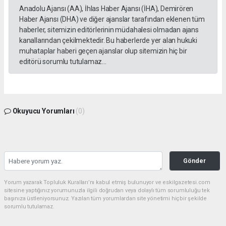
Anadolu Ajansı (AA), İhlas Haber Ajansı (İHA), Demirören
Haber Ajansı (DHA) ve diğer ajanslar tarafından eklenen tüm
haberler, sitemizin editörlerinin müdahalesi olmadan ajans
kanallarından çekilmektedir. Bu haberlerde yer alan hukuki
muhataplar haberi geçen ajanslar olup sitemizin hiç bir
editörü sorumlu tutulamaz...
Okuyucu Yorumları
(0)
Gönder
Yorum yazarak Topluluk Kuralları’nı kabul etmiş bulunuyor ve eskilgazetesi.com
sitesine yaptığınız yorumunuzla ilgili doğrudan veya dolaylı tüm sorumluluğu tek
başınıza üstleniyorsunuz. Yazılan tüm yorumlardan site yönetimi hiçbir şekilde
sorumlu tutulamaz.