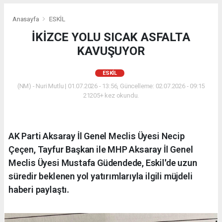
Anasayfa
ESKİL
İKİZCE YOLU SICAK ASFALTA
KAVUŞUYOR
ESKİL
(NM) - Nuri Mutlu | 01.07.2026 - 13:56, Güncelleme: 02.07.2026 - 09:15
21205+ kez okundu.
AK Parti Aksaray İl Genel Meclis Üyesi Necip
Çeçen, Tayfur Başkan ile MHP Aksaray İl Genel
Meclis Üyesi Mustafa Güdendede, Eskil'de uzun
süredir beklenen yol yatırımlarıyla ilgili müjdeli
haberi paylaştı.