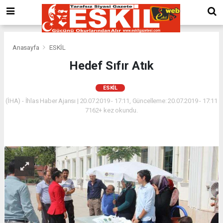
Anasayfa
ESKİL
Hedef Sıfır Atık
ESKİL
(İHA) - İhlas Haber Ajansı | 20.07.2019 - 17:11, Güncelleme: 20.07.2019 - 17:11
7162+ kez okundu.