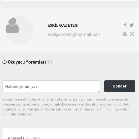
ESKİL GAZETESİ
eskilgazetesi@hotmail.com
Okuyucu Yorumları
(0)
Gönder
Yorum yazarak Topluluk Kuralları’nı kabul etmiş bulunuyor ve eskilgazetesi.com
sitesine yaptığınız yorumunuzla ilgili doğrudan veya dolaylı tüm sorumluluğu tek
başınıza üstleniyorsunuz. Yazılan tüm yorumlardan site yönetimi hiçbir şekilde
sorumlu tutulamaz.
Anasayfa
ESKİL