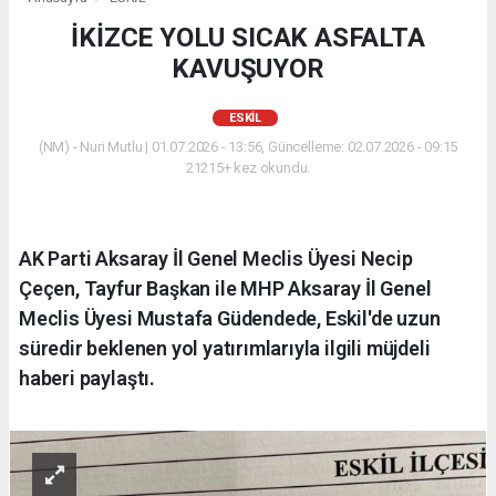
İKİZCE YOLU SICAK ASFALTA
KAVUŞUYOR
ESKİL
(NM) - Nuri Mutlu | 01.07.2026 - 13:56, Güncelleme: 02.07.2026 - 09:15
21215+ kez okundu.
AK Parti Aksaray İl Genel Meclis Üyesi Necip
Çeçen, Tayfur Başkan ile MHP Aksaray İl Genel
Meclis Üyesi Mustafa Güdendede, Eskil'de uzun
süredir beklenen yol yatırımlarıyla ilgili müjdeli
haberi paylaştı.