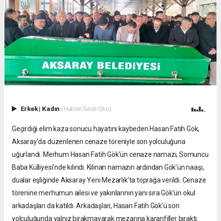
Erkek
|
Kadın
(Haberi Sesli Oku)
Geçirdiği elim kaza sonucu hayatını kaybeden Hasan Fatih Gök,
Aksaray’da düzenlenen cenaze töreniyle son yolculuğuna
uğurlandı. Merhum Hasan Fatih Gök’ün cenaze namazı, Somuncu
Baba Külliyesi’nde kılındı. Kılınan namazın ardından Gök’ün naaşı,
dualar eşliğinde Aksaray Yeni Mezarlık’ta toprağa verildi. Cenaze
törenine merhumun ailesi ve yakınlarının yanı sıra Gök’ün okul
arkadaşları da katıldı. Arkadaşları, Hasan Fatih Gök’ü son
yolculuğunda yalnız bırakmayarak mezarına karanfiller bıraktı.