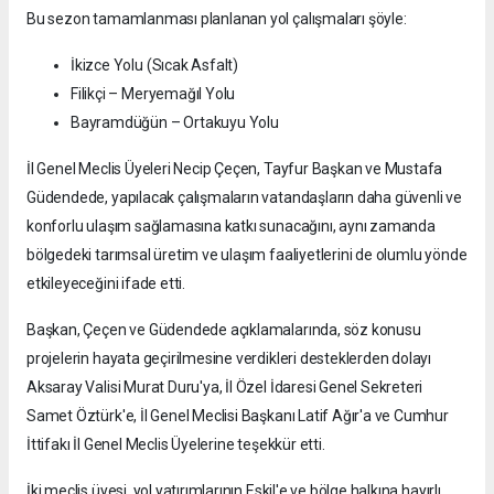
Bu sezon tamamlanması planlanan yol çalışmaları şöyle:
İkizce Yolu (Sıcak Asfalt)
Filikçi – Meryemağıl Yolu
Bayramdüğün – Ortakuyu Yolu
İl Genel Meclis Üyeleri Necip Çeçen, Tayfur Başkan ve Mustafa
Güdendede, yapılacak çalışmaların vatandaşların daha güvenli ve
konforlu ulaşım sağlamasına katkı sunacağını, aynı zamanda
bölgedeki tarımsal üretim ve ulaşım faaliyetlerini de olumlu yönde
etkileyeceğini ifade etti.
Başkan, Çeçen ve Güdendede açıklamalarında, söz konusu
projelerin hayata geçirilmesine verdikleri desteklerden dolayı
Aksaray Valisi Murat Duru'ya, İl Özel İdaresi Genel Sekreteri
Samet Öztürk'e, İl Genel Meclisi Başkanı Latif Ağır'a ve Cumhur
İttifakı İl Genel Meclis Üyelerine teşekkür etti.
İki meclis üyesi, yol yatırımlarının Eskil'e ve bölge halkına hayırlı