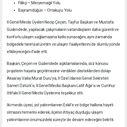
Filikçi – Meryemağıl Yolu
Bayramdüğün – Ortakuyu Yolu
İl Genel Meclis Üyeleri Necip Çeçen, Tayfur Başkan ve Mustafa
Güdendede, yapılacak çalışmaların vatandaşların daha güvenli ve
konforlu ulaşım sağlamasına katkı sunacağını, aynı zamanda
bölgedeki tarımsal üretim ve ulaşım faaliyetlerini de olumlu yönde
etkileyeceğini ifade etti.
Başkan, Çeçen ve Güdendede açıklamalarında, söz konusu
projelerin hayata geçirilmesine verdikleri desteklerden dolayı
Aksaray Valisi Murat Duru'ya, İl Özel İdaresi Genel Sekreteri
Samet Öztürk'e, İl Genel Meclisi Başkanı Latif Ağır'a ve Cumhur
İttifakı İl Genel Meclis Üyelerine teşekkür etti.
İki meclis üyesi, yol yatırımlarının Eskil'e ve bölge halkına hayırlı
olmasını temenni ederek, ilçenin ihtiyaç duyduğu ulaşım
yatırımlarının önümüzdeki süreçte de devam edeceğini belirtti.