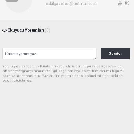
eskilgazetesi@hotmail.com
Okuyucu Yorumları
(0)
Gönder
Yorum yazarak Topluluk Kuralları’nı kabul etmiş bulunuyor ve eskilgazetesi.com
sitesine yaptığınız yorumunuzla ilgili doğrudan veya dolaylı tüm sorumluluğu tek
başınıza üstleniyorsunuz. Yazılan tüm yorumlardan site yönetimi hiçbir şekilde
sorumlu tutulamaz.
haber paketi
haber scripti
haber yazılımı
Tüm hakları saklı tutulmaktadır.Copyright 2026©
Haber Yazılımı:
Web Aksiyon ®