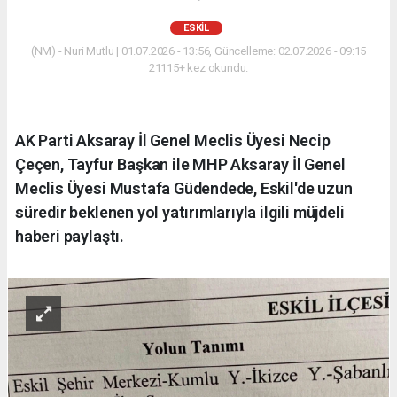
ESKİL
(NM) - Nuri Mutlu | 01.07.2026 - 13:56, Güncelleme: 02.07.2026 - 09:15
21115+ kez okundu.
AK Parti Aksaray İl Genel Meclis Üyesi Necip
Çeçen, Tayfur Başkan ile MHP Aksaray İl Genel
Meclis Üyesi Mustafa Güdendede, Eskil'de uzun
süredir beklenen yol yatırımlarıyla ilgili müjdeli
haberi paylaştı.