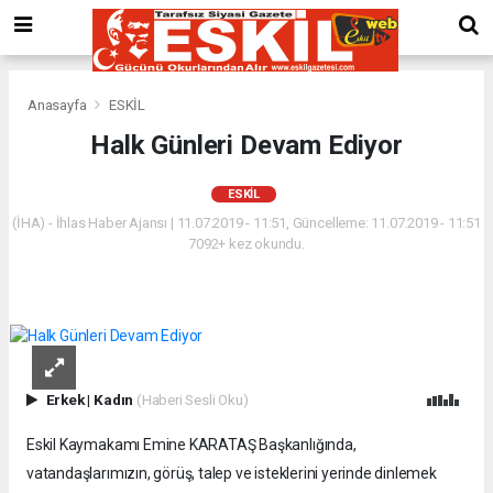
Anasayfa
ESKİL
Halk Günleri Devam Ediyor
ESKİL
(İHA) - İhlas Haber Ajansı | 11.07.2019 - 11:51, Güncelleme: 11.07.2019 - 11:51
7092+ kez okundu.
Erkek
|
Kadın
(Haberi Sesli Oku)
Eskil Kaymakamı Emine KARATAŞ Başkanlığında,
vatandaşlarımızın, görüş, talep ve isteklerini yerinde dinlemek