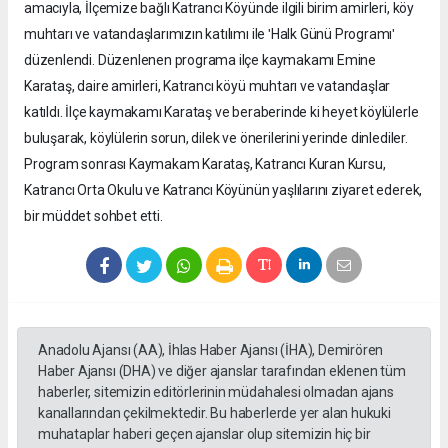
amacıyla, İlçemize bağlı Katrancı Köyünde ilgili birim amirleri, köy
muhtarı ve vatandaşlarımızın katılımı ile ʹHalk Günü Programıʹ
düzenlendi. Düzenlenen programa ilçe kaymakamı Emine
Karataş, daire amirleri, Katrancı köyü muhtarı ve vatandaşlar
katıldı. İlçe kaymakamı Karataş ve beraberinde ki heyet köylülerle
buluşarak, köylülerin sorun, dilek ve önerilerini yerinde dinlediler.
Program sonrası Kaymakam Karataş, Katrancı Kuran Kursu,
Katrancı Orta Okulu ve Katrancı Köyünün yaşlılarını ziyaret ederek,
bir müddet sohbet etti.
Anadolu Ajansı (AA), İhlas Haber Ajansı (İHA), Demirören
Haber Ajansı (DHA) ve diğer ajanslar tarafından eklenen tüm
haberler, sitemizin editörlerinin müdahalesi olmadan ajans
kanallarından çekilmektedir. Bu haberlerde yer alan hukuki
muhataplar haberi geçen ajanslar olup sitemizin hiç bir