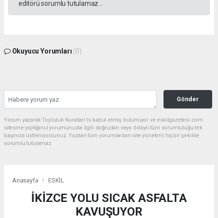
editörü sorumlu tutulamaz...
Okuyucu Yorumları
(0)
Gönder
Yorum yazarak Topluluk Kuralları’nı kabul etmiş bulunuyor ve eskilgazetesi.com
sitesine yaptığınız yorumunuzla ilgili doğrudan veya dolaylı tüm sorumluluğu tek
başınıza üstleniyorsunuz. Yazılan tüm yorumlardan site yönetimi hiçbir şekilde
sorumlu tutulamaz.
Anasayfa
ESKİL
İKİZCE YOLU SICAK ASFALTA
KAVUŞUYOR