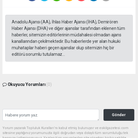
Anadolu Ajansı (AA), İhlas Haber Ajansı (İHA), Demirören
Haber Ajansı (DHA) ve diğer ajanslar tarafından eklenen tüm
haberler, sitemizin editörlerinin müdahalesi olmadan ajans
kanallarından çekilmektedir. Bu haberlerde yer alan hukuki
muhataplar haberi geçen ajanslar olup sitemizin hiç bir
editörü sorumlu tutulamaz...
Okuyucu Yorumları
(0)
Gönder
Yorum yazarak Topluluk Kuralları’nı kabul etmiş bulunuyor ve eskilgazetesi.com
sitesine yaptığınız yorumunuzla ilgili doğrudan veya dolaylı tüm sorumluluğu tek
başınıza üstleniyorsunuz. Yazılan tüm yorumlardan site yönetimi hiçbir şekilde