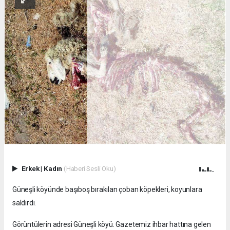
Erkek
|
Kadın
(Haberi Sesli Oku)
Güneşli köyünde başıboş bırakılan çoban köpekleri, koyunlara
saldırdı.
Görüntülerin adresi Güneşli köyü. Gazetemiz ihbar hattına gelen