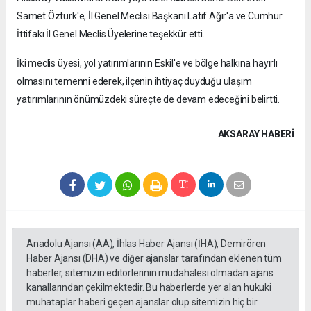
Samet Öztürk'e, İl Genel Meclisi Başkanı Latif Ağır'a ve Cumhur
İttifakı İl Genel Meclis Üyelerine teşekkür etti.
İki meclis üyesi, yol yatırımlarının Eskil'e ve bölge halkına hayırlı
olmasını temenni ederek, ilçenin ihtiyaç duyduğu ulaşım
yatırımlarının önümüzdeki süreçte de devam edeceğini belirtti.
AKSARAY HABERİ
Anadolu Ajansı (AA), İhlas Haber Ajansı (İHA), Demirören
Haber Ajansı (DHA) ve diğer ajanslar tarafından eklenen tüm
haberler, sitemizin editörlerinin müdahalesi olmadan ajans
kanallarından çekilmektedir. Bu haberlerde yer alan hukuki
muhataplar haberi geçen ajanslar olup sitemizin hiç bir