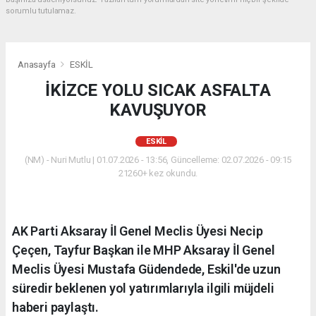
sorumlu tutulamaz.
Anasayfa
ESKİL
İKİZCE YOLU SICAK ASFALTA
KAVUŞUYOR
ESKİL
(NM) - Nuri Mutlu | 01.07.2026 - 13:56, Güncelleme: 02.07.2026 - 09:15
21260+ kez okundu.
AK Parti Aksaray İl Genel Meclis Üyesi Necip
Çeçen, Tayfur Başkan ile MHP Aksaray İl Genel
Meclis Üyesi Mustafa Güdendede, Eskil'de uzun
süredir beklenen yol yatırımlarıyla ilgili müjdeli
haberi paylaştı.