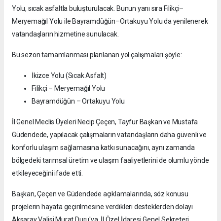
Yolu, sıcak asfaltla buluşturulacak. Bunun yanı sıra Filikçi–
Meryemağıl Yolu ile Bayramdüğün–Ortakuyu Yolu da yenilenerek
vatandaşların hizmetine sunulacak.
Bu sezon tamamlanması planlanan yol çalışmaları şöyle:
İkizce Yolu (Sıcak Asfalt)
Filikçi – Meryemağıl Yolu
Bayramdüğün – Ortakuyu Yolu
İl Genel Meclis Üyeleri Necip Çeçen, Tayfur Başkan ve Mustafa
Güdendede, yapılacak çalışmaların vatandaşların daha güvenli ve
konforlu ulaşım sağlamasına katkı sunacağını, aynı zamanda
bölgedeki tarımsal üretim ve ulaşım faaliyetlerini de olumlu yönde
etkileyeceğini ifade etti.
Başkan, Çeçen ve Güdendede açıklamalarında, söz konusu
projelerin hayata geçirilmesine verdikleri desteklerden dolayı
Aksaray Valisi Murat Duru'ya, İl Özel İdaresi Genel Sekreteri