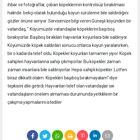
ihbar ve fotoğraflar, çoban köpeklerinin kontrolsüz bırakılması
halinde bekçi olarak bulunduğu koyun sürülerine bile saldırdığını
gözler önüne seriyor. Servisimize bilgi veren Güneşli köyünden bir
vatandaş, " Köyümüzde vatandaşlar köpeklerini başı boş
bırakıyorlar. Başıboş bırakılan hayvanlar koyunlara bile saldırıyor.
Köyümüzde köpek saldırıları sonucu onlarca koyun yaralanırken,
bir o kadarda telef oldu. Köpekler koyunları tamamen yiyor. Köpek
sahipleri hayvanlarına sahip çıkmıyorlar. Bu köpekler zaman
zaman insanlara bile saldırıyorlar. Hepsi sahipli köpekler. Lütfen
biraz dikkatli olalım. Köpekleri başıboş bırakmayalam" diye
tepkisini dile getirdi. Hayvanları telef olan vatandaşlar ise
vatandaşların önelem almaması durumunda yetkililerin bir
çalışma yapmalarını istediler