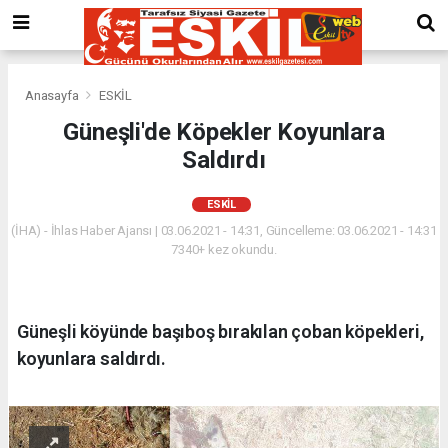
Anasayfa
ESKİL
Güneşli'de Köpekler Koyunlara
Saldırdı
ESKİL
(İHA) - İhlas Haber Ajansı | 03.06.2021 - 14:31, Güncelleme: 03.06.2021 - 14:31
7340+ kez okundu.
Güneşli köyünde başıboş bırakılan çoban köpekleri,
koyunlara saldırdı.