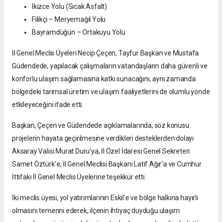
İkizce Yolu (Sıcak Asfalt)
Filikçi – Meryemağıl Yolu
Bayramdüğün – Ortakuyu Yolu
İl Genel Meclis Üyeleri Necip Çeçen, Tayfur Başkan ve Mustafa
Güdendede, yapılacak çalışmaların vatandaşların daha güvenli ve
konforlu ulaşım sağlamasına katkı sunacağını, aynı zamanda
bölgedeki tarımsal üretim ve ulaşım faaliyetlerini de olumlu yönde
etkileyeceğini ifade etti.
Başkan, Çeçen ve Güdendede açıklamalarında, söz konusu
projelerin hayata geçirilmesine verdikleri desteklerden dolayı
Aksaray Valisi Murat Duru'ya, İl Özel İdaresi Genel Sekreteri
Samet Öztürk'e, İl Genel Meclisi Başkanı Latif Ağır'a ve Cumhur
İttifakı İl Genel Meclis Üyelerine teşekkür etti.
İki meclis üyesi, yol yatırımlarının Eskil'e ve bölge halkına hayırlı
olmasını temenni ederek, ilçenin ihtiyaç duyduğu ulaşım