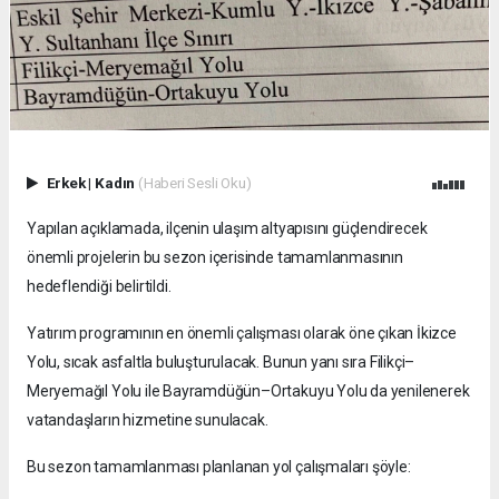
Erkek
|
Kadın
(Haberi Sesli Oku)
Yapılan açıklamada, ilçenin ulaşım altyapısını güçlendirecek
önemli projelerin bu sezon içerisinde tamamlanmasının
hedeflendiği belirtildi.
Yatırım programının en önemli çalışması olarak öne çıkan İkizce
Yolu, sıcak asfaltla buluşturulacak. Bunun yanı sıra Filikçi–
Meryemağıl Yolu ile Bayramdüğün–Ortakuyu Yolu da yenilenerek
vatandaşların hizmetine sunulacak.
Bu sezon tamamlanması planlanan yol çalışmaları şöyle: