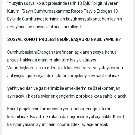
"Yüzyılın sosyal konut projesinde tarih 13 Eylül" bilgisini veren
Kurum, "Sayın Cumhurbaşkanımız Recep Tayyip Erdoğan 13
Eylül'de Cumhuriyet tarihinin en büyük sosyal konut hamlesinin
detaylarını açıklayacak" ifadesini kullandı.
SOSYAL KONUT PROJESİ NEDİR, BAŞVURU NASIL YAPILIR?
Cumhurbaşkanı Erdoğan tarafından açıklanan sosyal konut
projesi hakkında araştırmalar tüm hızıyla sürüyor.
Vatandaşlarımızı kira öder gibi taksitlerle, yerel ve yatay mimari
anlayışına göre inşa edilmiş konut projeleriyle ev sahibi olacak.
Şehit yakınları ve gazilerimiz ile emeklilerimize özel kontenjan
ayırılacak. İlk defa evlenen gençlerimiz projede kota sahibi olacak.
Konut projelerinin tamamında yenilenebilir enerji sistemi
kullanılacak. Bu adım kiraların da düşmesine yol açacaktır. Konut
kampanyasının ayrıntılarını önümüzdeki ay açıklanacak.