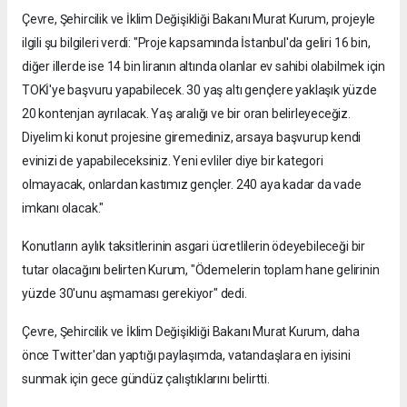
Çevre, Şehircilik ve İklim Değişikliği Bakanı Murat Kurum, projeyle
ilgili şu bilgileri verdi: "Proje kapsamında İstanbul'da geliri 16 bin,
diğer illerde ise 14 bin liranın altında olanlar ev sahibi olabilmek için
TOKİ'ye başvuru yapabilecek. 30 yaş altı gençlere yaklaşık yüzde
20 kontenjan ayrılacak. Yaş aralığı ve bir oran belirleyeceğiz.
Diyelim ki konut projesine giremediniz, arsaya başvurup kendi
evinizi de yapabileceksiniz. Yeni evliler diye bir kategori
olmayacak, onlardan kastımız gençler. 240 aya kadar da vade
imkanı olacak."
Konutların aylık taksitlerinin asgari ücretlilerin ödeyebileceği bir
tutar olacağını belirten Kurum, "Ödemelerin toplam hane gelirinin
yüzde 30'unu aşmaması gerekiyor" dedi.
Çevre, Şehircilik ve İklim Değişikliği Bakanı Murat Kurum, daha
önce Twitter'dan yaptığı paylaşımda, vatandaşlara en iyisini
sunmak için gece gündüz çalıştıklarını belirtti.