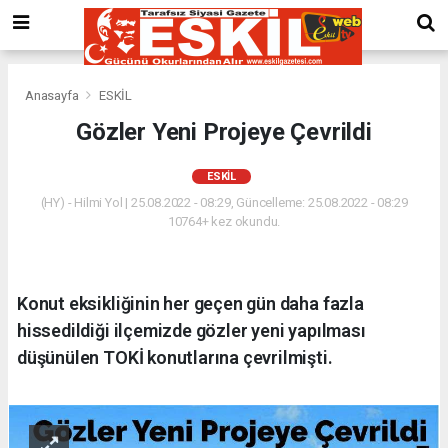
Anasayfa
ESKİL
Gözler Yeni Projeye Çevrildi
ESKİL
(HY) - Hilmi Yol | 25.08.2022 - 08:29, Güncelleme: 25.08.2022 - 08:29
10764+ kez okundu.
Konut eksikliğinin her geçen gün daha fazla
hissedildiği ilçemizde gözler yeni yapılması
düşünülen TOKİ konutlarına çevrilmişti.