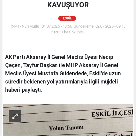
KAVUŞUYOR
ESKİL
(NM) - Nuri Mutlu | 01.07.2026 - 13:56, Güncelleme: 02.07.2026 - 09:15
21205+ kez okundu.
AK Parti Aksaray İl Genel Meclis Üyesi Necip
Çeçen, Tayfur Başkan ile MHP Aksaray İl Genel
Meclis Üyesi Mustafa Güdendede, Eskil'de uzun
süredir beklenen yol yatırımlarıyla ilgili müjdeli
haberi paylaştı.