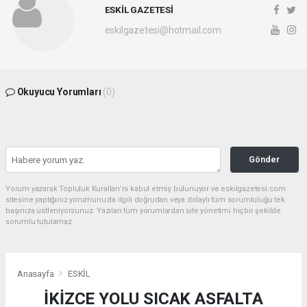
ESKİL GAZETESİ
eskilgazetesi@hotmail.com
Okuyucu Yorumları
(0)
Gönder
Yorum yazarak Topluluk Kuralları’nı kabul etmiş bulunuyor ve eskilgazetesi.com
sitesine yaptığınız yorumunuzla ilgili doğrudan veya dolaylı tüm sorumluluğu tek
başınıza üstleniyorsunuz. Yazılan tüm yorumlardan site yönetimi hiçbir şekilde
sorumlu tutulamaz.
Anasayfa
ESKİL
İKİZCE YOLU SICAK ASFALTA