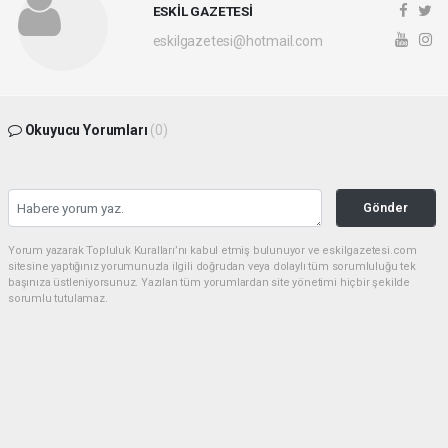
ESKİL GAZETESİ
eskilgazetesi@hotmail.com
Okuyucu Yorumları
(0)
Gönder
Yorum yazarak Topluluk Kuralları’nı kabul etmiş bulunuyor ve eskilgazetesi.com
sitesine yaptığınız yorumunuzla ilgili doğrudan veya dolaylı tüm sorumluluğu tek
başınıza üstleniyorsunuz. Yazılan tüm yorumlardan site yönetimi hiçbir şekilde
sorumlu tutulamaz.
Anasayfa
ESKİL
Eski Başkan Adayından Eskil
Belediyesi'ne Sert Eleştiriler