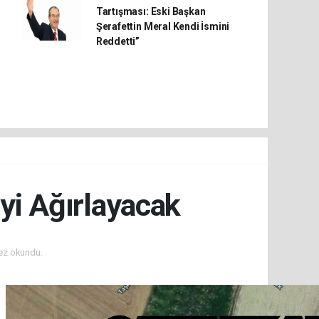
Tartışması: Eski Başkan
Şerafettin Meral Kendi İsmini
Reddetti”
iyi Ağırlayacak
ez okundu.