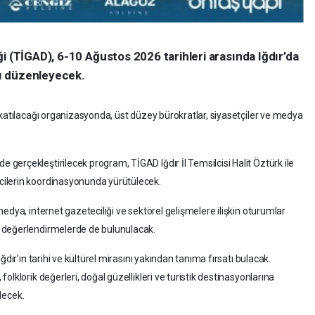
i (TİGAD), 6-10 Ağustos 2026 tarihleri arasında Iğdır’da
ayı düzenleyecek.
 katılacağı organizasyonda, üst düzey bürokratlar, siyasetçiler ve medya
erçekleştirilecek program, TİGAD Iğdır İl Temsilcisi Halit Öztürk ile
ilerin koordinasyonunda yürütülecek.
edya, internet gazeteciliği ve sektörel gelişmelere ilişkin oturumlar
 değerlendirmelerde de bulunulacak.
dır’ın tarihi ve kültürel mirasını yakından tanıma fırsatı bulacak.
lklorik değerleri, doğal güzellikleri ve turistik destinasyonlarına
ilecek.