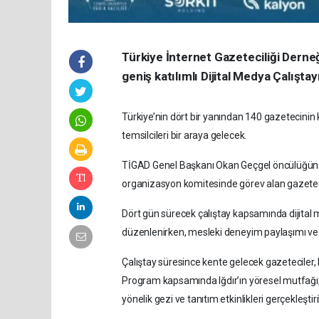
Türkiye İnternet Gazeteciliği Derneğ
geniş katılımlı Dijital Medya Çalışt
Türkiye’nin dört bir yanından 140 gazetecinin
temsilcileri bir araya gelecek.
TİGAD Genel Başkanı Okan Geçgel öncülüğünde g
organizasyon komitesinde görev alan gazetec
Dört gün sürecek çalıştay kapsamında dijital m
düzenlenirken, mesleki deneyim paylaşımı ve
Çalıştay süresince kente gelecek gazeteciler, Iğ
Program kapsamında Iğdır’ın yöresel mutfağı, fo
yönelik gezi ve tanıtım etkinlikleri gerçekleştir