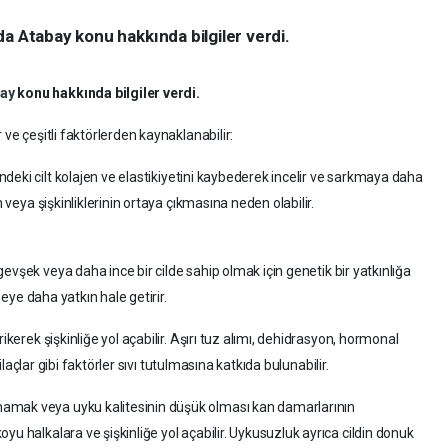
a Atabay konu hakkında bilgiler verdi.
bay
konu hakkında bilgiler verdi.
 ve çeşitli faktörlerden kaynaklanabilir:
deki cilt kolajen ve elastikiyetini kaybederek incelir ve sarkmaya daha
n veya şişkinliklerinin ortaya çıkmasına neden olabilir.
evşek veya daha ince bir cilde sahip olmak için genetik bir yatkınlığa
rmeye daha yatkın hale getirir.
rikerek şişkinliğe yol açabilir. Aşırı tuz alımı, dehidrasyon, hormonal
 ilaçlar gibi faktörler sıvı tutulmasına katkıda bulunabilir.
mak veya uyku kalitesinin düşük olması kan damarlarının
yu halkalara ve şişkinliğe yol açabilir. Uykusuzluk ayrıca cildin donuk