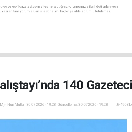
uyor ve eskilgazetesi.com sitesine yaptığınız yorumunuzla ilgili doğrudan veya
. Yazılan tüm yorumlardan site yönetimi hiçbir şekilde sorumlu tutulamaz.
alıştayı’nda 140 Gazetec
M) - Nuri Mutlu | 30.07.2026 - 19:28, Güncelleme: 30.07.2026 - 19:28
4908 k