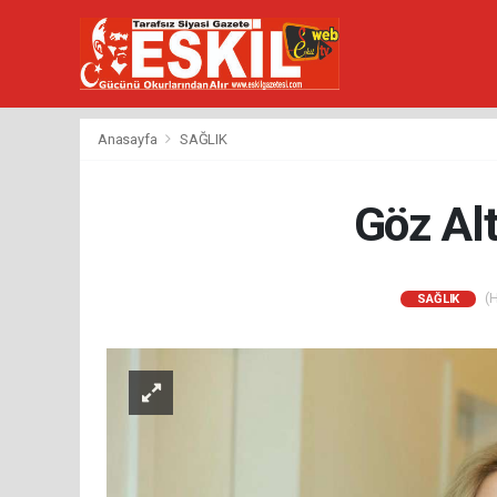
Anasayfa
SAĞLIK
Göz Alt
(H
SAĞLIK