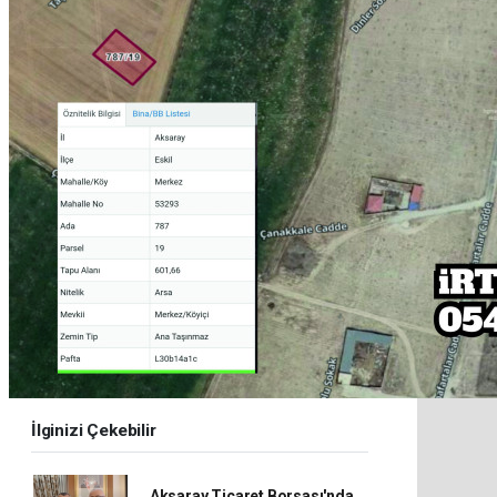
İlginizi Çekebilir
Aksaray Ticaret Borsası'nda