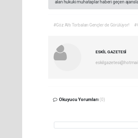
alan hukuki muhataplar haberi geçen ajanslar
#Göz Altı Torbaları Gençler de Görülüyor!
#G
ESKİL GAZETESİ
eskilgazetesi@hotmai
Okuyucu Yorumları
(0)