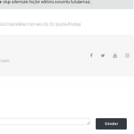
 olup sitemizin hiç bir editörü sorumlu tutulamaz...
öz Hastalıkları Uzmanı Op. Dr. Şeyda Atabay
l.com
Gönder