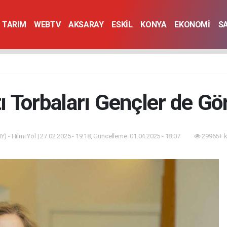
TARIM
WEBTV
AKSARAY
ESKİL
KONYA
EKONOMİ
S
ı Torbaları Gençler de Gö
Y) - Hilmi Yol | 27.02.2025 - 19:18, Güncelleme: 01.04.2025 - 18:07
29966+ k