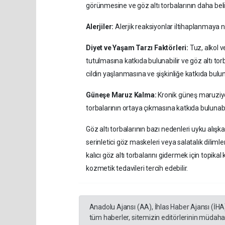
görünmesine ve göz altı torbalarının daha beli
Alerjiler:
Alerjik reaksiyonlar iltihaplanmaya ne
Diyet ve Yaşam Tarzı Faktörleri:
Tuz, alkol 
tutulmasına katkıda bulunabilir ve göz altı tor
cildin yaşlanmasına ve şişkinliğe katkıda buluna
Güneşe Maruz Kalma:
Kronik güneş maruziyet
torbalarının ortaya çıkmasına katkıda bulunabil
Göz altı torbalarının bazı nedenleri uyku alışkan
serinletici göz maskeleri veya salatalık dilimler
kalıcı göz altı torbalarını gidermek için topik
kozmetik tedavileri tercih edebilir.
Anadolu Ajansı (AA), İhlas Haber Ajansı (İHA
tüm haberler, sitemizin editörlerinin müdaha