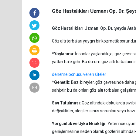
Göz Hastalıkları Uzmanı Op. Dr. Şeyd
Göz Hastalıkları Uzmanı Op. Dr. Şeyda Ata
Göz altı torbaları yaygın bir kozmetik sorundur
*Yaşlanma:
İnsanlar yaşlandıkça, göz çevresin
yatkın hale gelir. Bu durum göz altı torbalarını
deneme bonusu veren siteler
*Genetik:
Bazı bireyler, göz çevresinde daha g
sahiptir, bu da onları göz altı torbaları gelişti
Sıvı Tutulması:
Göz altındaki dokularda sıvı bi
değişiklikler, alerjiler, sinüs sorunları veya bazı
Yorgunluk ve Uyku Eksikliği:
Yeterince uyuma
genişlemesine neden olarak gözlerin altında ko