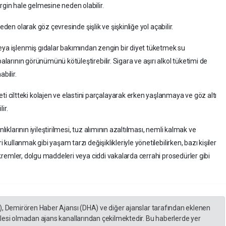
rgin hale gelmesine neden olabilir.
den olarak göz çevresinde şişlik ve şişkinliğe yol açabilir.
veya işlenmiş gıdalar bakımından zengin bir diyet tüketmek su
balarının görünümünü kötüleştirebilir. Sigara ve aşırı alkol tüketimi de
bilir.
i ciltteki kolajen ve elastini parçalayarak erken yaşlanmaya ve göz altı
ir.
lıklarının iyileştirilmesi, tuz alımının azaltılması, nemli kalmak ve
i kullanmak gibi yaşam tarzı değişiklikleriyle yönetilebilirken, bazı kişiler
al kremler, dolgu maddeleri veya ciddi vakalarda cerrahi prosedürler gibi
), Demirören Haber Ajansı (DHA) ve diğer ajanslar tarafından eklenen
lesi olmadan ajans kanallarından çekilmektedir. Bu haberlerde yer