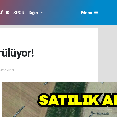
AĞLIK
SPOR
Diğer
Menü
rülüyor!
ez okundu.