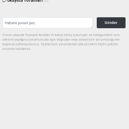
Okuyucu Yorumları
(0)
Gönder
Yorum yazarak Topluluk Kuralları’nı kabul etmiş bulunuyor ve eskilgazetesi.com
sitesine yaptığınız yorumunuzla ilgili doğrudan veya dolaylı tüm sorumluluğu tek
başınıza üstleniyorsunuz. Yazılan tüm yorumlardan site yönetimi hiçbir şekilde
sorumlu tutulamaz.
Anasayfa
ESKİL
Eski Başkan Adayından Eskil
Belediyesi'ne Sert Eleştiriler
ESKİL
(NM) - Nuri Mutlu | 20.07.2026 - 18:41, Güncelleme: 20.07.2026 - 20:11
16787 kez okundu.