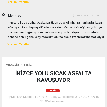
Yorumu Yanıtla
Mehmet
(09.01.2024 11:12 - #631)
mustafa hoca derhal başka partiden aday ol mhp zaman kaybı. kazım
ağa niyazi ile anlaşmış diğerleride zaten söz sahibi değil. en çok oyu
olan mehmet ağa diyor musata uz recep çelen diyor öbür mustafa
banane ben il genel olayımda kim olursa olsun zaten kazanamaz diyor.
Yorumu Yanıtla
Anasayfa
ESKİL
İKİZCE YOLU SICAK ASFALTA
KAVUŞUYOR
ESKİL
(NM) - Nuri Mutlu | 01.07.2026 - 13:56, Güncelleme: 02.07.2026 - 09:15
21157+ kez okundu.