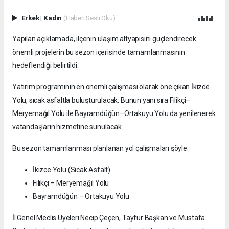
Erkek
|
Kadın
(Haberi Sesli Oku)
Yapılan açıklamada, ilçenin ulaşım altyapısını güçlendirecek
önemli projelerin bu sezon içerisinde tamamlanmasının
hedeflendiği belirtildi.
Yatırım programının en önemli çalışması olarak öne çıkan İkizce
Yolu, sıcak asfaltla buluşturulacak. Bunun yanı sıra Filikçi–
Meryemağıl Yolu ile Bayramdüğün–Ortakuyu Yolu da yenilenerek
vatandaşların hizmetine sunulacak.
Bu sezon tamamlanması planlanan yol çalışmaları şöyle:
İkizce Yolu (Sıcak Asfalt)
Filikçi – Meryemağıl Yolu
Bayramdüğün – Ortakuyu Yolu
İl Genel Meclis Üyeleri Necip Çeçen, Tayfur Başkan ve Mustafa