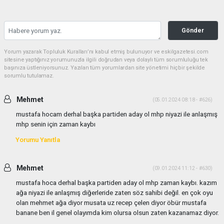
Gönder
Yorum yazarak Topluluk Kuralları’nı kabul etmiş bulunuyor ve eskilgazetesi.com
sitesine yaptığınız yorumunuzla ilgili doğrudan veya dolaylı tüm sorumluluğu tek
başınıza üstleniyorsunuz. Yazılan tüm yorumlardan site yönetimi hiçbir şekilde
sorumlu tutulamaz.
Mehmet
(05.01.2024 08:18 - #626)
mustafa hocam derhal başka partiden aday ol mhp niyazi ile anlaşmış
mhp senin için zaman kaybı
Yorumu Yanıtla
Mehmet
(09.01.2024 11:12 - #630)
mustafa hoca derhal başka partiden aday ol mhp zaman kaybı. kazım
ağa niyazi ile anlaşmış diğerleride zaten söz sahibi değil. en çok oyu
olan mehmet ağa diyor musata uz recep çelen diyor öbür mustafa
banane ben il genel olayımda kim olursa olsun zaten kazanamaz diyor.