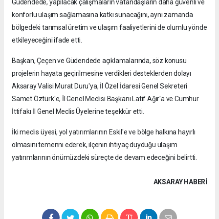
Güdendede, yapılacak çalışmaların vatandaşların daha güvenli ve
konforlu ulaşım sağlamasına katkı sunacağını, aynı zamanda
bölgedeki tarımsal üretim ve ulaşım faaliyetlerini de olumlu yönde
etkileyeceğini ifade etti.
Başkan, Çeçen ve Güdendede açıklamalarında, söz konusu
projelerin hayata geçirilmesine verdikleri desteklerden dolayı
Aksaray Valisi Murat Duru'ya, İl Özel İdaresi Genel Sekreteri
Samet Öztürk'e, İl Genel Meclisi Başkanı Latif Ağır'a ve Cumhur
İttifakı İl Genel Meclis Üyelerine teşekkür etti.
İki meclis üyesi, yol yatırımlarının Eskil'e ve bölge halkına hayırlı
olmasını temenni ederek, ilçenin ihtiyaç duyduğu ulaşım
yatırımlarının önümüzdeki süreçte de devam edeceğini belirtti.
AKSARAY HABERİ