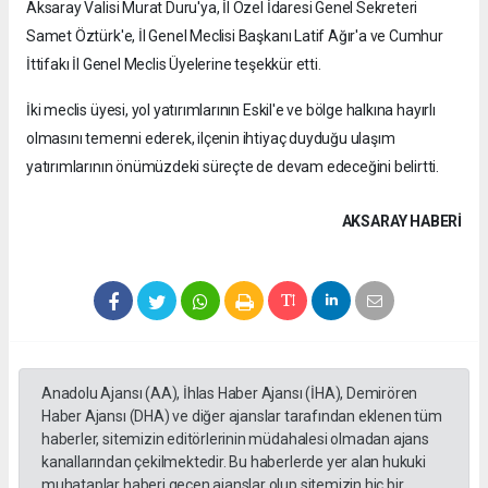
Aksaray Valisi Murat Duru'ya, İl Özel İdaresi Genel Sekreteri
Samet Öztürk'e, İl Genel Meclisi Başkanı Latif Ağır'a ve Cumhur
İttifakı İl Genel Meclis Üyelerine teşekkür etti.
İki meclis üyesi, yol yatırımlarının Eskil'e ve bölge halkına hayırlı
olmasını temenni ederek, ilçenin ihtiyaç duyduğu ulaşım
yatırımlarının önümüzdeki süreçte de devam edeceğini belirtti.
AKSARAY HABERİ
Anadolu Ajansı (AA), İhlas Haber Ajansı (İHA), Demirören
Haber Ajansı (DHA) ve diğer ajanslar tarafından eklenen tüm
haberler, sitemizin editörlerinin müdahalesi olmadan ajans
kanallarından çekilmektedir. Bu haberlerde yer alan hukuki
muhataplar haberi geçen ajanslar olup sitemizin hiç bir