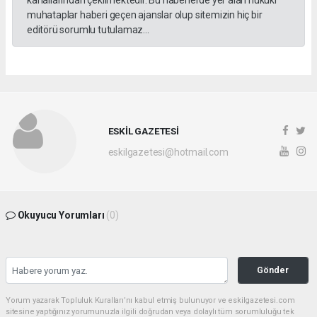
kanallarından çekilmektedir. Bu haberlerde yer alan hukuki
muhataplar haberi geçen ajanslar olup sitemizin hiç bir
editörü sorumlu tutulamaz...
ESKİL GAZETESİ
eskilgazetesi@hotmail.com
Okuyucu Yorumları
(0)
Gönder
Yorum yazarak Topluluk Kuralları’nı kabul etmiş bulunuyor ve eskilgazetesi.com
sitesine yaptığınız yorumunuzla ilgili doğrudan veya dolaylı tüm sorumluluğu tek