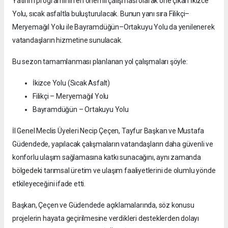
Yatırım programının en önemli çalışması olarak öne çıkan İkizce
Yolu, sıcak asfaltla buluşturulacak. Bunun yanı sıra Filikçi–
Meryemağıl Yolu ile Bayramdüğün–Ortakuyu Yolu da yenilenerek
vatandaşların hizmetine sunulacak.
Bu sezon tamamlanması planlanan yol çalışmaları şöyle:
İkizce Yolu (Sıcak Asfalt)
Filikçi – Meryemağıl Yolu
Bayramdüğün – Ortakuyu Yolu
İl Genel Meclis Üyeleri Necip Çeçen, Tayfur Başkan ve Mustafa
Güdendede, yapılacak çalışmaların vatandaşların daha güvenli ve
konforlu ulaşım sağlamasına katkı sunacağını, aynı zamanda
bölgedeki tarımsal üretim ve ulaşım faaliyetlerini de olumlu yönde
etkileyeceğini ifade etti.
Başkan, Çeçen ve Güdendede açıklamalarında, söz konusu
projelerin hayata geçirilmesine verdikleri desteklerden dolayı