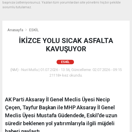
başınıza üstleniyorsunuz. Yazılan tüm yorumlardan site yönetimi hiçbir şekilde
sorumlu tutulamaz.
Anasayfa
ESKİL
İKİZCE YOLU SICAK ASFALTA
KAVUŞUYOR
ESKİL
(NM) - Nuri Mutlu | 01.07.2026 - 13:56, Güncelleme: 02.07.2026 - 09:15
21118+ kez okundu.
AK Parti Aksaray İl Genel Meclis Üyesi Necip
Çeçen, Tayfur Başkan ile MHP Aksaray İl Genel
Meclis Üyesi Mustafa Güdendede, Eskil'de uzun
süredir beklenen yol yatırımlarıyla ilgili müjdeli
haberi paylaştı.