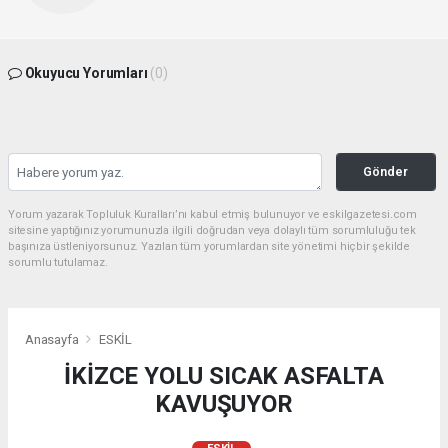
Okuyucu Yorumları
(0)
Gönder
Yorum yazarak Topluluk Kuralları’nı kabul etmiş bulunuyor ve eskilgazetesi.com
sitesine yaptığınız yorumunuzla ilgili doğrudan veya dolaylı tüm sorumluluğu tek
başınıza üstleniyorsunuz. Yazılan tüm yorumlardan site yönetimi hiçbir şekilde
sorumlu tutulamaz.
Anasayfa
ESKİL
İKİZCE YOLU SICAK ASFALTA
KAVUŞUYOR