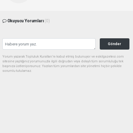
Okuyucu Yorumları
(0)
Gönder
Yorum yazarak Topluluk Kuralları’nı kabul etmiş bulunuyor ve eskilgazetesi.com
sitesine yaptığınız yorumunuzla ilgili doğrudan veya dolaylı tüm sorumluluğu tek
başınıza üstleniyorsunuz. Yazılan tüm yorumlardan site yönetimi hiçbir şekilde
sorumlu tutulamaz.
haber paketi
haber scripti
haber yazılımı
Tüm hakları saklı tutulmaktadır.Copyright 2026©
Haber Yazılımı:
Web Aksiyon ®