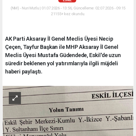
ESKİL
(NM) - Nuri Mutlu | 01.07.2026 - 13:56, Güncelleme: 02.07.2026 - 09:15
21155+ kez okundu.
AK Parti Aksaray İl Genel Meclis Üyesi Necip
Çeçen, Tayfur Başkan ile MHP Aksaray İl Genel
Meclis Üyesi Mustafa Güdendede, Eskil'de uzun
süredir beklenen yol yatırımlarıyla ilgili müjdeli
haberi paylaştı.