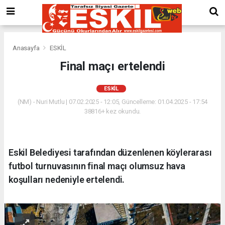
Anasayfa
ESKİL
Final maçı ertelendi
ESKİL
(NM) - Nuri Mutlu | 07.02.2025 - 12:05, Güncelleme: 01.04.2025 - 17:54
38816+ kez okundu.
Eskil Belediyesi tarafından düzenlenen köylerarası
futbol turnuvasının final maçı olumsuz hava
koşulları nedeniyle ertelendi.