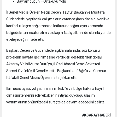
Bayramdüğün – Ortakuyu Yolu
İl Genel Meclis Üyeleri Necip Çeçen, Tayfur Başkan ve Mustafa
Güdendede, yapılacak çalışmaların vatandaşların daha güvenli ve
konforlu ulaşım sağlamasına katkı sunacağını, aynı zamanda
bölgedeki tarımsal üretim ve ulaşım faaliyetlerini de olumlu yönde
etkileyeceğini ifade etti.
Başkan, Çeçen ve Güdendede açıklamalarında, söz konusu
projelerin hayata geçirilmesine verdikleri desteklerden dolayı
Aksaray Valisi Murat Duru'ya, İl Özel İdaresi Genel Sekreteri
Samet Öztürk'e, İl Genel Meclisi Başkanı Latif Ağır'a ve Cumhur
İttifakı İl Genel Meclis Üyelerine teşekkür etti.
İki meclis üyesi, yol yatırımlarının Eskil'e ve bölge halkına hayırlı
olmasını temenni ederek, ilçenin ihtiyaç duyduğu ulaşım
yatırımlarının önümüzdeki süreçte de devam edeceğini belirtti.
AKSARAY HABERİ