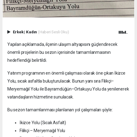
Erkek
|
Kadın
(Haberi Sesli Oku)
Yapılan açıklamada, ilçenin ulaşım altyapısını güçlendirecek
önemli projelerin bu sezon içerisinde tamamlanmasının
hedeflendiği belirtildi.
Yatırım programının en önemli çalışması olarak öne çıkan İkizce
Yolu, sıcak asfaltla buluşturulacak. Bunun yanı sıra Filikçi–
Meryemağıl Yolu ile Bayramdüğün–Ortakuyu Yolu da yenilenerek
vatandaşların hizmetine sunulacak.
Bu sezon tamamlanması planlanan yol çalışmaları şöyle:
İkizce Yolu (Sıcak Asfalt)
Filikçi – Meryemağıl Yolu