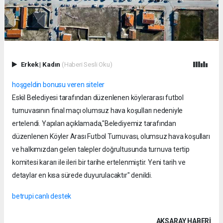
Erkek
|
Kadın
(Haberi Sesli Oku)
hoşgeldin bonusu veren siteler
Eskil Belediyesi tarafından düzenlenen köylerarası futbol
turnuvasının final maçı olumsuz hava koşulları nedeniyle
ertelendi. Yapılan açıklamada,"Belediyemiz tarafından
düzenlenen Köyler Arası Futbol Turnuvası, olumsuz hava koşulları
ve halkımızdan gelen talepler doğrultusunda turnuva tertip
komitesi kararı ile ileri bir tarihe ertelenmiştir. Yeni tarih ve
detaylar en kısa sürede duyurulacaktır" denildi.
betrupi canlı destek
AKSARAY HABERİ