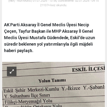
(NM) - Nuri Mutlu | 01.07.2026 - 13:56, Güncelleme: 02.07.2026 - 09:15
21137+ kez okundu.
AK Parti Aksaray İl Genel Meclis Üyesi Necip
Çeçen, Tayfur Başkan ile MHP Aksaray İl Genel
Meclis Üyesi Mustafa Güdendede, Eskil'de uzun
süredir beklenen yol yatırımlarıyla ilgili müjdeli
haberi paylaştı.