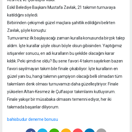
Eskil Belediye Başkanı Mustafa Zavlak, 21 takımın turnuvaya
katıldığını söyledi.
Birbirinden çekişmeli güzel maçlara şahitlik edildiğini belirten
Zavlak, şöyle konuştu:
Turnuvamız ilk başlayacağı zaman kuralla konusunda birçok talep
aldım. İşte kurallar şöyle olsun böyle olsun gibisinden. Yaptığımız
istişareler sonucu, en adi kuralların bu şekilde olacağını karar
kıldık. Peki şimdi ne oldu? Bu sene favori 4 takım sayılırken bazen
favori sayılmayan takım bile finale çıkabiliyor. İşte kuralların en
güzel yanı bu, hangi takımın şampiyon olacağı belli olmadan tüm
takımların denk olması turnuvamızı daha güzelleştiriyor. Finale
yükselen Altan-Kesmez ile Çulfaspor takımlarını kutluyorum.
Finale yakışır bir müsabaka olmasını temenni ediyor, her iki
takımada başarılar diliyorum.
bahisbudur deneme bonusu