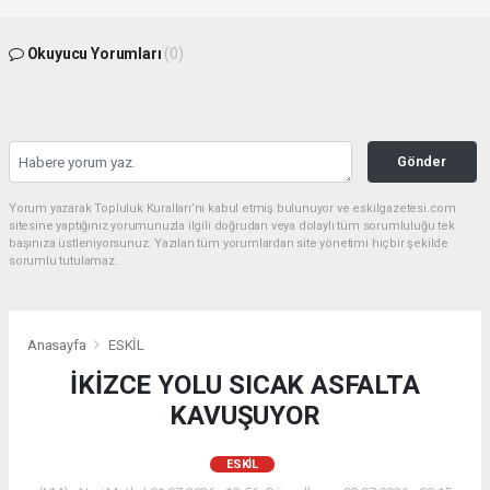
Okuyucu Yorumları
(0)
Gönder
Yorum yazarak Topluluk Kuralları’nı kabul etmiş bulunuyor ve eskilgazetesi.com
sitesine yaptığınız yorumunuzla ilgili doğrudan veya dolaylı tüm sorumluluğu tek
başınıza üstleniyorsunuz. Yazılan tüm yorumlardan site yönetimi hiçbir şekilde
sorumlu tutulamaz.
Anasayfa
ESKİL
İKİZCE YOLU SICAK ASFALTA
KAVUŞUYOR
ESKİL