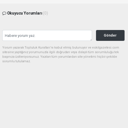
Okuyucu Yorumları
(0)
Gönder
Yorum yazarak Topluluk Kuralları’nı kabul etmiş bulunuyor ve eskilgazetesi.com
sitesine yaptığınız yorumunuzla ilgili doğrudan veya dolaylı tüm sorumluluğu tek
başınıza üstleniyorsunuz. Yazılan tüm yorumlardan site yönetimi hiçbir şekilde
sorumlu tutulamaz.
Anasayfa
ESKİL
Eski Başkan Adayından Eskil
Belediyesi'ne Sert Eleştiriler
ESKİL
(NM) - Nuri Mutlu | 20.07.2026 - 18:41, Güncelleme: 20.07.2026 - 20:11
16436 kez okundu.