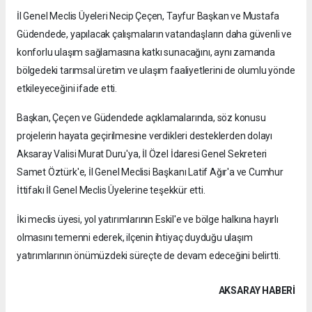
İl Genel Meclis Üyeleri Necip Çeçen, Tayfur Başkan ve Mustafa
Güdendede, yapılacak çalışmaların vatandaşların daha güvenli ve
konforlu ulaşım sağlamasına katkı sunacağını, aynı zamanda
bölgedeki tarımsal üretim ve ulaşım faaliyetlerini de olumlu yönde
etkileyeceğini ifade etti.
Başkan, Çeçen ve Güdendede açıklamalarında, söz konusu
projelerin hayata geçirilmesine verdikleri desteklerden dolayı
Aksaray Valisi Murat Duru'ya, İl Özel İdaresi Genel Sekreteri
Samet Öztürk'e, İl Genel Meclisi Başkanı Latif Ağır'a ve Cumhur
İttifakı İl Genel Meclis Üyelerine teşekkür etti.
İki meclis üyesi, yol yatırımlarının Eskil'e ve bölge halkına hayırlı
olmasını temenni ederek, ilçenin ihtiyaç duyduğu ulaşım
yatırımlarının önümüzdeki süreçte de devam edeceğini belirtti.
AKSARAY HABERİ