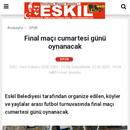
Anasayfa
SPOR
Final maçı cumartesi günü
oynanacak
SPOR
(HÖ) - Hacı Özkan | 20.02.2025 - 15:28, Güncelleme: 22.03.2025 - 19:24
64851+ kez okundu.
Eskil Belediyesi tarafından organize edilen, köyler
ve yaylalar arası futbol turnuvasında final maçı
cumartesi günü oynanacak.