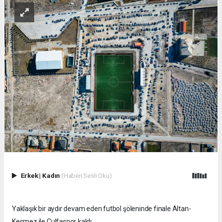
Erkek
|
Kadın
(Haberi Sesli Oku)
Yaklaşık bir aydır devam eden futbol şöleninde finale Altan-
Kesmez ile Çulfaspor kaldı.