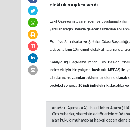
elektrik müjdesi verdi.
Eskil Gazetesi'ni ziyaret eden ve uygulamayla ilgi
yararlanacağını, hemde gelecek zamlardan etkilenmey
Esnaf ve Sanatkarlar ve Şoförler Odası Başkanlığı,
artık esnafların 10 indirimli elektik almalarına olanak 
Konuyla ilgili açıklama yapan Oda Başkanı Abdul
indirmek için bir çalışma başlattık. MEPAŞ ile ya
almalarına ve zamdan etkilenmemelerine olanak sa
protokol sonunda 10 indirimli elektrik alacaklar v
Anadolu Ajansı (AA), İhlas Haber Ajansı (İHA
tüm haberler, sitemizin editörlerinin müdaha
alan hukuki muhataplar haberi geçen ajanslar