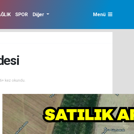
AĞLIK
SPOR
Diğer
Menü
desi
6+ kez okundu.