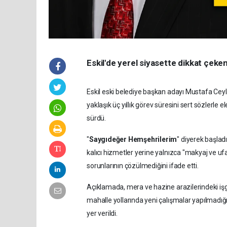
Eskil'de yerel siyasette dikkat çeken
Eskil eski belediye başkan adayı Mustafa Cey
yaklaşık üç yıllık görev süresini sert sözlerle 
sürdü.
"
Saygıdeğer Hemşehrilerim
" diyerek başla
kalıcı hizmetler yerine yalnızca "makyaj ve ufa
sorunlarının çözülmediğini ifade etti.
Açıklamada, mera ve hazine arazilerindeki işgal
mahalle yollarında yeni çalışmalar yapılmadığ
yer verildi.