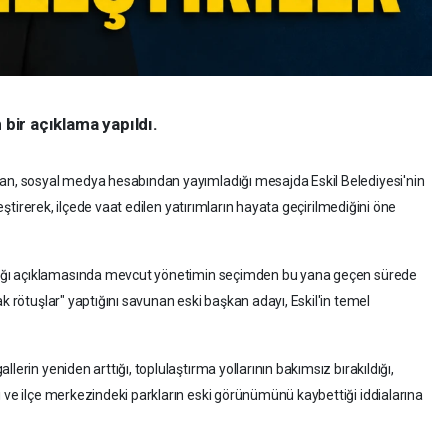
 bir açıklama yapıldı.
lan, sosyal medya hesabından yayımladığı mesajda Eskil Belediyesi'nin
eleştirerek, ilçede vaat edilen yatırımların hayata geçirilmediğini öne
dığı açıklamasında mevcut yönetimin seçimden bu yana geçen sürede
k rötuşlar" yaptığını savunan eski başkan adayı, Eskil'in temel
lerin yeniden arttığı, toplulaştırma yollarının bakımsız bırakıldığı,
ı ve ilçe merkezindeki parkların eski görünümünü kaybettiği iddialarına