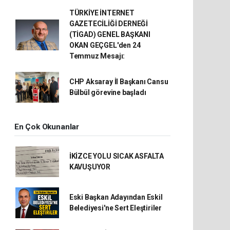
TÜRKİYE İNTERNET
GAZETECİLİĞİ DERNEĞİ
(TİGAD) GENEL BAŞKANI
OKAN GEÇGEL'den 24
Temmuz Mesajı:
CHP Aksaray İl Başkanı Cansu
Bülbül görevine başladı
En Çok Okunanlar
İKİZCE YOLU SICAK ASFALTA
KAVUŞUYOR
Eski Başkan Adayından Eskil
Belediyesi'ne Sert Eleştiriler