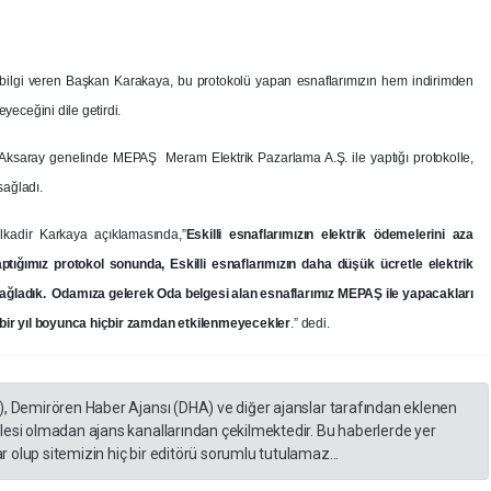
li bilgi veren Başkan Karakaya, bu protokolü yapan esnaflarımızın hem indirimden
eceğini dile getirdi.
 Aksaray genelinde MEPAŞ Meram Elektrik Pazarlama A.Ş. ile yaptığı protokolle,
sağladı.
kadir Karkaya açıklamasında,”
Eskilli esnaflarımızın elektrik ödemelerini aza
ptığımız protokol sonunda, Eskilli esnaflarımızın daha düşük ücretle elektrik
ğladık. Odamıza gelerek Oda belgesi alan esnaflarımız MEPAŞ ile yapacakları
e bir yıl boyunca hiçbir zamdan etkilenmeyecekler
.” dedi.
), Demirören Haber Ajansı (DHA) ve diğer ajanslar tarafından eklenen
lesi olmadan ajans kanallarından çekilmektedir. Bu haberlerde yer
 olup sitemizin hiç bir editörü sorumlu tutulamaz...