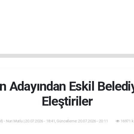
n Adayından Eskil Belediy
Eleştiriler
) - Nuri Mutlu | 20.07.2026 - 18:41, Güncelleme: 20.07.2026 - 20:11
16971 k