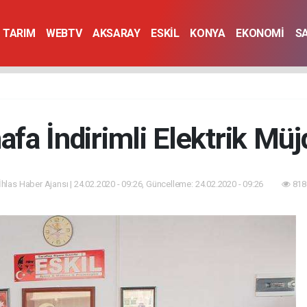
TARIM
WEBTV
AKSARAY
ESKİL
KONYA
EKONOMİ
S
afa İndirimli Elektrik Müj
İhlas Haber Ajansı | 24.02.2020 - 09:26, Güncelleme: 24.02.2020 - 09:26
818