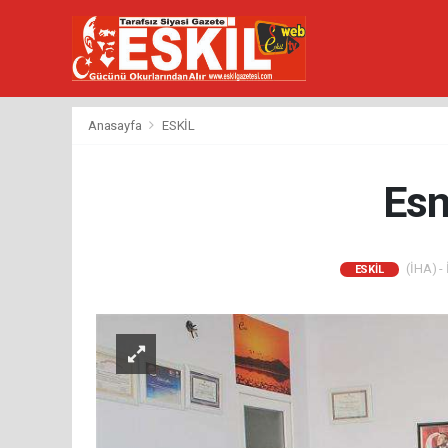
Anasayfa
ESKİL
Esn
(İHA) - 
ESKİL