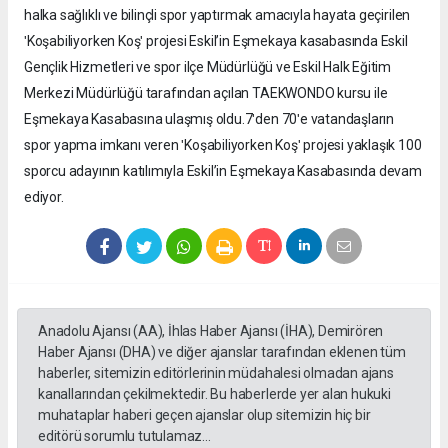
halka sağlıklı ve bilinçli spor yaptırmak amacıyla hayata geçirilen
ʹKoşabiliyorken Koşʹ projesi Eskil’in Eşmekaya kasabasında Eskil
Gençlik Hizmetleri ve spor ilçe Müdürlüğü ve Eskil Halk Eğitim
Merkezi Müdürlüğü tarafından açılan TAEKWONDO kursu ile
Eşmekaya Kasabasına ulaşmış oldu.7ʹden 70ʹe vatandaşların
spor yapma imkanı veren ʹKoşabiliyorken Koşʹ projesi yaklaşık 100
sporcu adayının katılımıyla Eskil’in Eşmekaya Kasabasında devam
ediyor.
Anadolu Ajansı (AA), İhlas Haber Ajansı (İHA), Demirören
Haber Ajansı (DHA) ve diğer ajanslar tarafından eklenen tüm
haberler, sitemizin editörlerinin müdahalesi olmadan ajans
kanallarından çekilmektedir. Bu haberlerde yer alan hukuki
muhataplar haberi geçen ajanslar olup sitemizin hiç bir
editörü sorumlu tutulamaz...