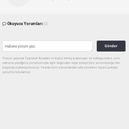
Okuyucu Yorumları
(0)
Gönder
Yorum yazarak Topluluk Kuralları’nı kabul etmiş bulunuyor ve eskilgazetesi.com
sitesine yaptığınız yorumunuzla ilgili doğrudan veya dolaylı tüm sorumluluğu tek
başınıza üstleniyorsunuz. Yazılan tüm yorumlardan site yönetimi hiçbir şekilde
sorumlu tutulamaz.
haber paketi
haber scripti
haber yazılımı
Tüm hakları saklı tutulmaktadır.Copyright 2026©
Haber Yazılımı:
Web Aksiyon ®