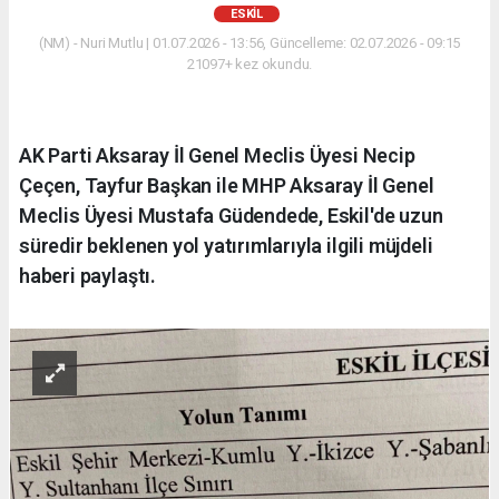
ESKİL
(NM) - Nuri Mutlu | 01.07.2026 - 13:56, Güncelleme: 02.07.2026 - 09:15
21097+ kez okundu.
AK Parti Aksaray İl Genel Meclis Üyesi Necip
Çeçen, Tayfur Başkan ile MHP Aksaray İl Genel
Meclis Üyesi Mustafa Güdendede, Eskil'de uzun
süredir beklenen yol yatırımlarıyla ilgili müjdeli
haberi paylaştı.