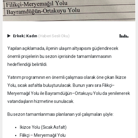
Erkek
|
Kadın
(Haberi Sesli Oku)
Yapılan açıklamada, ilçenin ulaşım altyapısını güçlendirecek
önemli projelerin bu sezon içerisinde tamamlanmasının
hedeflendiği belirtildi.
Yatırım programının en önemli çalışması olarak öne çıkan İkizce
Yolu, sıcak asfaltla buluşturulacak. Bunun yanı sıra Filikçi–
Meryemağıl Yolu ile Bayramdüğün–Ortakuyu Yolu da yenilenerek
vatandaşların hizmetine sunulacak.
Bu sezon tamamlanması planlanan yol çalışmaları şöyle:
İkizce Yolu (Sıcak Asfalt)
Filikçi – Meryemağıl Yolu