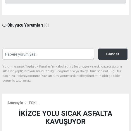
Okuyucu Yorumları
(0)
Gönder
Yorum yazarak Topluluk Kuralları’nı kabul etmiş bulunuyor ve eskilgazetesi.com
sitesine yaptığınız yorumunuzla ilgili doğrudan veya dolaylı tüm sorumluluğu tek
başınıza üstleniyorsunuz. Yazılan tüm yorumlardan site yönetimi hiçbir şekilde
sorumlu tutulamaz.
Anasayfa
ESKİL
İKİZCE YOLU SICAK ASFALTA
KAVUŞUYOR