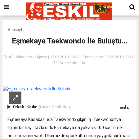
Anasayfa
Eşmekaya Taekwondo İle Buluştu…
(İHA) - İhlas Haber Ajansı | 17.05.2018 - 06:11, Güncelleme: 17.05.2018 - 06:11
7216+ kez okundu.
Erkek
|
Kadın
(Haberi Sesli Oku)
Eşmekaya Kasabasında Taekwondo çılgınlığı. Taekwondo’ya
ilginin bir hayli fazla oldu Eşmekaya da yaklaşık 100 sporcu ilk
antrenmanını yaptı. Ülkemizde spor kültürünün yaygınlaştırılması,