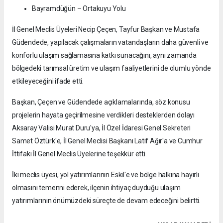
Bayramdüğün – Ortakuyu Yolu
İl Genel Meclis Üyeleri Necip Çeçen, Tayfur Başkan ve Mustafa
Güdendede, yapılacak çalışmaların vatandaşların daha güvenli ve
konforlu ulaşım sağlamasına katkı sunacağını, aynı zamanda
bölgedeki tarımsal üretim ve ulaşım faaliyetlerini de olumlu yönde
etkileyeceğini ifade etti.
Başkan, Çeçen ve Güdendede açıklamalarında, söz konusu
projelerin hayata geçirilmesine verdikleri desteklerden dolayı
Aksaray Valisi Murat Duru'ya, İl Özel İdaresi Genel Sekreteri
Samet Öztürk'e, İl Genel Meclisi Başkanı Latif Ağır'a ve Cumhur
İttifakı İl Genel Meclis Üyelerine teşekkür etti.
İki meclis üyesi, yol yatırımlarının Eskil'e ve bölge halkına hayırlı
olmasını temenni ederek, ilçenin ihtiyaç duyduğu ulaşım
yatırımlarının önümüzdeki süreçte de devam edeceğini belirtti.