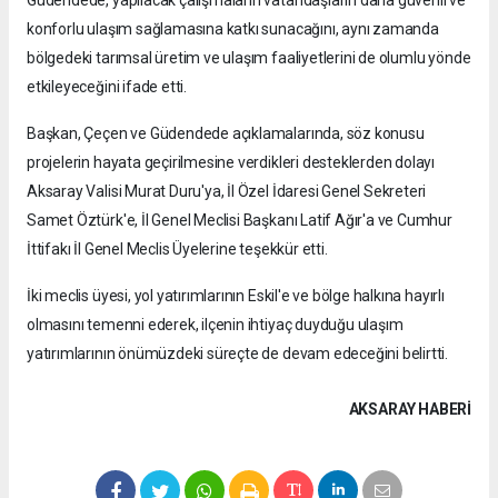
Güdendede, yapılacak çalışmaların vatandaşların daha güvenli ve
konforlu ulaşım sağlamasına katkı sunacağını, aynı zamanda
bölgedeki tarımsal üretim ve ulaşım faaliyetlerini de olumlu yönde
etkileyeceğini ifade etti.
Başkan, Çeçen ve Güdendede açıklamalarında, söz konusu
projelerin hayata geçirilmesine verdikleri desteklerden dolayı
Aksaray Valisi Murat Duru'ya, İl Özel İdaresi Genel Sekreteri
Samet Öztürk'e, İl Genel Meclisi Başkanı Latif Ağır'a ve Cumhur
İttifakı İl Genel Meclis Üyelerine teşekkür etti.
İki meclis üyesi, yol yatırımlarının Eskil'e ve bölge halkına hayırlı
olmasını temenni ederek, ilçenin ihtiyaç duyduğu ulaşım
yatırımlarının önümüzdeki süreçte de devam edeceğini belirtti.
AKSARAY HABERİ