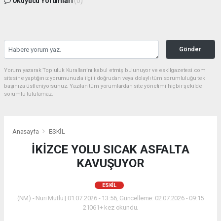
Okuyucu Yorumları
(0)
Gönder
Yorum yazarak Topluluk Kuralları’nı kabul etmiş bulunuyor ve eskilgazetesi.com
sitesine yaptığınız yorumunuzla ilgili doğrudan veya dolaylı tüm sorumluluğu tek
başınıza üstleniyorsunuz. Yazılan tüm yorumlardan site yönetimi hiçbir şekilde
sorumlu tutulamaz.
Anasayfa
ESKİL
İKİZCE YOLU SICAK ASFALTA
KAVUŞUYOR
ESKİL
(NM) - Nuri Mutlu | 01.07.2026 - 13:56, Güncelleme: 02.07.2026 - 09:15
21061+ kez okundu.