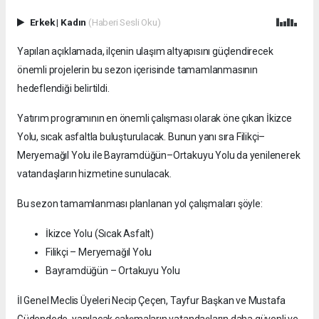
Erkek
|
Kadın
(Haberi Sesli Oku)
Yapılan açıklamada, ilçenin ulaşım altyapısını güçlendirecek
önemli projelerin bu sezon içerisinde tamamlanmasının
hedeflendiği belirtildi.
Yatırım programının en önemli çalışması olarak öne çıkan İkizce
Yolu, sıcak asfaltla buluşturulacak. Bunun yanı sıra Filikçi–
Meryemağıl Yolu ile Bayramdüğün–Ortakuyu Yolu da yenilenerek
vatandaşların hizmetine sunulacak.
Bu sezon tamamlanması planlanan yol çalışmaları şöyle:
İkizce Yolu (Sıcak Asfalt)
Filikçi – Meryemağıl Yolu
Bayramdüğün – Ortakuyu Yolu
İl Genel Meclis Üyeleri Necip Çeçen, Tayfur Başkan ve Mustafa