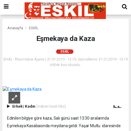
Anasayfa
ESKİL
Eşmekaya da Kaza
ESKİL
(İHA) - İhlas Haber Ajansı | 31.01.2019 - 13:19, Güncelleme: 31.01.2019 - 13:19
6904+ kez okundu.
Erkek
|
Kadın
(Haberi Sesli Oku)
Edinilen bilgiye göre kaza, Salı günü saat 13:30 sıralarında
Eşmekaya Kasabasında meydana geldi. Yaşar Mutlu idaresinde