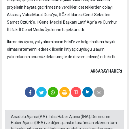
projelerin hayata geçirilmesine verdikleri desteklerden dolayı
Aksaray Valisi Murat Duru'ya, İl Özel İdaresi Genel Sekreteri
Samet Öztürk'e, İl Genel Meclisi Başkanı Latif Ağır'a ve Cumhur
İttifakı İl Genel Meclis Üyelerine teşekkür etti.
İki meclis üyesi, yol yatırımlarının Eskil'e ve bölge halkına hayırlı
olmasını temenni ederek, ilçenin ihtiyaç duyduğu ulaşım
yatırımlarının önümüzdeki süreçte de devam edeceğini belirtti.
AKSARAY HABERİ
Anadolu Ajansı (AA), İhlas Haber Ajansı (İHA), Demirören
Haber Ajansı (DHA) ve diğer ajanslar tarafından eklenen tüm
haberler, sitemizin editörlerinin müdahalesi olmadan ajans