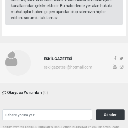
kanallarından çekilmektedir. Bu haberlerde yer alan hukuki
muhataplar haberi geçen ajanslar olup sitemizin hiç bir
editörü sorumlu tutulamaz...
ESKİL GAZETESİ
eskilgazetesi@hotmail.com
Okuyucu Yorumları
(0)
Gönder
Yorum yazarak Topluluk Kuralları’nı kabul etmiş bulunuyor ve eskilgazetesi.com