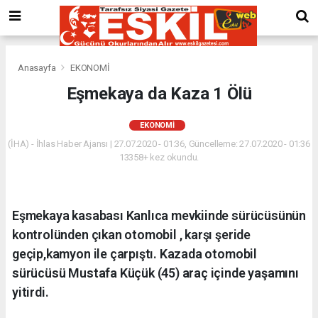
Anasayfa
EKONOMİ
Eşmekaya da Kaza 1 Ölü
EKONOMİ
(İHA) - İhlas Haber Ajansı | 27.07.2020 - 01:36, Güncelleme: 27.07.2020 - 01:36
13358+ kez okundu.
Eşmekaya kasabası Kanlıca mevkiinde sürücüsünün
kontrolünden çıkan otomobil , karşı şeride
geçip,kamyon ile çarpıştı. Kazada otomobil
sürücüsü Mustafa Küçük (45) araç içinde yaşamını
yitirdi.