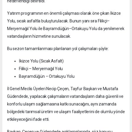
hedeflendiği belirtildi.
Yatırım programının en önemli çalışması olarak öne çıkan İkizce
Yolu, sıcak asfaltla buluşturulacak. Bunun yanı sıra Filikçi–
Meryemağıl Yolu ile Bayramdüğün–Ortakuyu Yolu da yenilenerek
vatandaşların hizmetine sunulacak.
Bu sezon tamamlanması planlanan yol çalışmaları şöyle:
İkizce Yolu (Sıcak Asfalt)
Filikçi – Meryemağıl Yolu
Bayramdüğün – Ortakuyu Yolu
İl Genel Meclis Üyeleri Necip Çeçen, Tayfur Başkan ve Mustafa
Güdendede, yapılacak çalışmaların vatandaşların daha güvenli ve
konforlu ulaşım sağlamasına katkı sunacağını, aynı zamanda
bölgedeki tarımsal üretim ve ulaşım faaliyetlerini de olumlu yönde
etkileyeceğini ifade etti.
Başkan, Çeçen ve Güdendede açıklamalarında, söz konusu