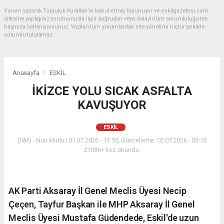
Yorum yazarak Topluluk Kuralları’nı kabul etmiş bulunuyor ve eskilgazetesi.com
sitesine yaptığınız yorumunuzla ilgili doğrudan veya dolaylı tüm sorumluluğu tek
başınıza üstleniyorsunuz. Yazılan tüm yorumlardan site yönetimi hiçbir şekilde
sorumlu tutulamaz.
Anasayfa
ESKİL
İKİZCE YOLU SICAK ASFALTA
KAVUŞUYOR
ESKİL
(NM) - Nuri Mutlu | 01.07.2026 - 13:56, Güncelleme: 02.07.2026 - 09:15
21086+ kez okundu.
AK Parti Aksaray İl Genel Meclis Üyesi Necip
Çeçen, Tayfur Başkan ile MHP Aksaray İl Genel
Meclis Üyesi Mustafa Güdendede, Eskil'de uzun