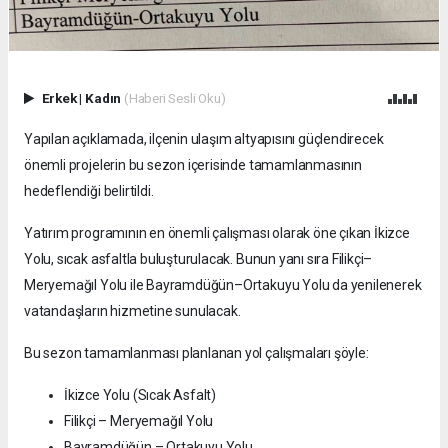
Erkek
|
Kadın
(Haberi Sesli Oku)
Yapılan açıklamada, ilçenin ulaşım altyapısını güçlendirecek
önemli projelerin bu sezon içerisinde tamamlanmasının
hedeflendiği belirtildi.
Yatırım programının en önemli çalışması olarak öne çıkan İkizce
Yolu, sıcak asfaltla buluşturulacak. Bunun yanı sıra Filikçi–
Meryemağıl Yolu ile Bayramdüğün–Ortakuyu Yolu da yenilenerek
vatandaşların hizmetine sunulacak.
Bu sezon tamamlanması planlanan yol çalışmaları şöyle:
İkizce Yolu (Sıcak Asfalt)
Filikçi – Meryemağıl Yolu
Bayramdüğün – Ortakuyu Yolu