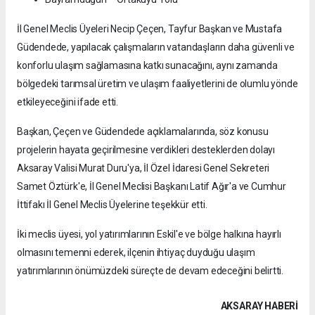
İl Genel Meclis Üyeleri Necip Çeçen, Tayfur Başkan ve Mustafa
Güdendede, yapılacak çalışmaların vatandaşların daha güvenli ve
konforlu ulaşım sağlamasına katkı sunacağını, aynı zamanda
bölgedeki tarımsal üretim ve ulaşım faaliyetlerini de olumlu yönde
etkileyeceğini ifade etti.
Başkan, Çeçen ve Güdendede açıklamalarında, söz konusu
projelerin hayata geçirilmesine verdikleri desteklerden dolayı
Aksaray Valisi Murat Duru'ya, İl Özel İdaresi Genel Sekreteri
Samet Öztürk'e, İl Genel Meclisi Başkanı Latif Ağır'a ve Cumhur
İttifakı İl Genel Meclis Üyelerine teşekkür etti.
İki meclis üyesi, yol yatırımlarının Eskil'e ve bölge halkına hayırlı
olmasını temenni ederek, ilçenin ihtiyaç duyduğu ulaşım
yatırımlarının önümüzdeki süreçte de devam edeceğini belirtti.
AKSARAY HABERİ