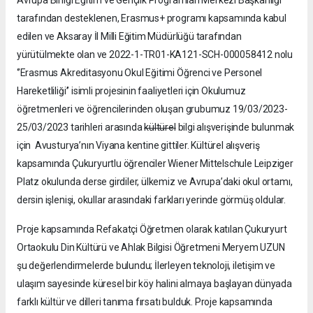
Avrupa Birliği Eğitim ve Gençlik Programları Merkezi Başkanlığı
tarafından desteklenen, Erasmus+ programı kapsamında kabul
edilen ve Aksaray İl Milli Eğitim Müdürlüğü tarafından
yürütülmekte olan ve 2022-1-TR01-KA121-SCH-000058412 nolu
‘’Erasmus Akreditasyonu Okul Eğitimi Öğrenci ve Personel
Hareketliliği’’ isimli projesinin faaliyetleri için Okulumuz
öğretmenleri ve öğrencilerinden oluşan grubumuz 19/03/2023-
25/03/2023 tarihleri arasında
kültürel
bilgi alışverişinde bulunmak
için Avusturya’nın Viyana kentine gittiler. Kültürel alışveriş
kapsamında Çukuryurtlu öğrenciler Wiener Mittelschule Leipziger
Platz okulunda derse girdiler, ülkemiz ve Avrupa’daki okul ortamı,
dersin işlenişi, okullar arasındaki farkları yerinde görmüş oldular.
Proje kapsamında Refakatçi Öğretmen olarak katılan Çukuryurt
Ortaokulu Din Kültürü ve Ahlak Bilgisi Öğretmeni Meryem UZUN
şu değerlendirmelerde bulundu; İlerleyen teknoloji, iletişim ve
ulaşım sayesinde küresel bir köy halini almaya başlayan dünyada
farklı kültür ve dilleri tanıma fırsatı bulduk. Proje kapsamında