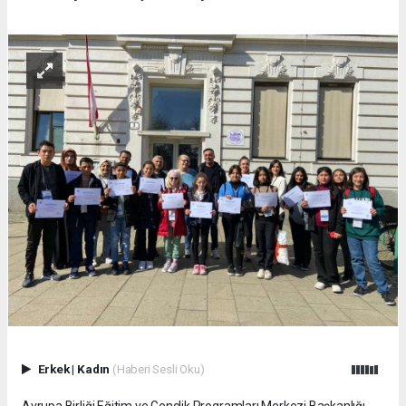
Erkek
|
Kadın
(Haberi Sesli Oku)