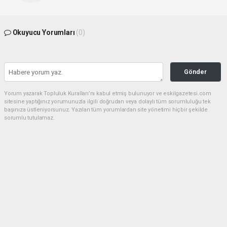
Okuyucu Yorumları
(0)
Gönder
Yorum yazarak Topluluk Kuralları’nı kabul etmiş bulunuyor ve eskilgazetesi.com
sitesine yaptığınız yorumunuzla ilgili doğrudan veya dolaylı tüm sorumluluğu tek
başınıza üstleniyorsunuz. Yazılan tüm yorumlardan site yönetimi hiçbir şekilde
sorumlu tutulamaz.
Anasayfa
ESKİL
Eski Başkan Adayından Eskil
Belediyesi'ne Sert Eleştiriler
ESKİL
(NM) - Nuri Mutlu | 20.07.2026 - 18:41, Güncelleme: 20.07.2026 - 20:11