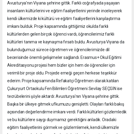
Avusturya'nın Viyana şehrine gittik. Farklı coğrafyada yaşayan
insanların kültürlerini ve eğitim faaliyetlerini yerinde inceleyerek
kendi ülkemizde ki kültürü ve eğitim faaliyetlerini karşılaştırma
imkanı bulduk. Proje kapsamında gittiğimiz okulda farklı
kültürlerden gelen birçok öğrenci vardı, öğrencilerimiz farklı
kültürleri tanıma ve kaynaşma fırsatı buldu. Avusturya Viyana da
bulunduğumuz sürece öğretmen ve öğrencilerimizde dil
becerisinde önemli gelişimeler sağlandı. Erasmus+ Okul Eğitimi
Akreditasyonu projesi hem bizler için hem de öğrenciler için
verimli bir proje oldu. Projede emeği geçen herkese teşekkür
ederim. Proje kapsamında Refakatçi Öğretmen olarak katılan
Çukuryurt Ortaokulu Fen Bilimleri Öğretmeni Sevilay SEÇGİN ise
tecrübelerini şöyle aktardı: Avusturya'nın Viyana şehrine gittik.
Başka bir ülkeye gitmek ufkumuzu genişletti. Olayları farklı bakış
açısından değerlendirme imkanı verdi. Farklı kültürleri gözlemledik
ve bu kültürlere saygı duymamız gerektiğini anladık. Oradaki
eğitim faaliyetlerini görmek ve gözlemlemek, kendi ülkemizle