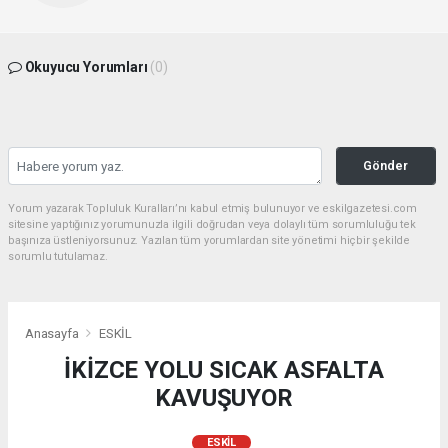
Okuyucu Yorumları
(0)
Gönder
Yorum yazarak Topluluk Kuralları’nı kabul etmiş bulunuyor ve eskilgazetesi.com
sitesine yaptığınız yorumunuzla ilgili doğrudan veya dolaylı tüm sorumluluğu tek
başınıza üstleniyorsunuz. Yazılan tüm yorumlardan site yönetimi hiçbir şekilde
sorumlu tutulamaz.
Anasayfa
ESKİL
İKİZCE YOLU SICAK ASFALTA
KAVUŞUYOR
ESKİL