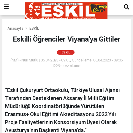
Anasayfa
ESKİL
Eskilli Öğrenciler Viyana'ya Gittiler
ESKİL
(NM) - Nuri Mutlu | 06.04.2023 - 09:05, Güncelleme: 06.04.2023 - 09:05
11229+ kez okundu.
“Eskil Çukuryurt Ortaokulu, Türkiye Ulusal Ajansı
Tarafından Desteklenen Aksaray İl Milli Eğitim
Müdürlüğü Koordinatörlüğünde Yürütülen
Erasmus+ Okul Eğitimi Akreditasyonu 2022 Yılı
Proje Faaliyetlerinin Konsorsiyum Üyesi Olarak
Avusturya’nın Başkenti Viyana’da.”