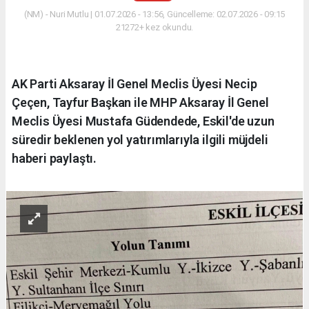
(NM) - Nuri Mutlu | 01.07.2026 - 13:56, Güncelleme: 02.07.2026 - 09:15
21272+ kez okundu.
AK Parti Aksaray İl Genel Meclis Üyesi Necip
Çeçen, Tayfur Başkan ile MHP Aksaray İl Genel
Meclis Üyesi Mustafa Güdendede, Eskil'de uzun
süredir beklenen yol yatırımlarıyla ilgili müjdeli
haberi paylaştı.