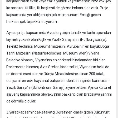
karşılaştırarak eksik veya fazla yönleri keşfetmemiz, bize çok şey
kazandırdı. İki ülke, iki başkenti de görme imkanı elde ettik. Proje
kapsamında yer aldığım için çok memnunum. Emeği geçen
herkese çok teşekkür ediyorum.
Ayrıca proje kapsamında Avusturya için turistik ve tarihi açısından
kıymeti yüksek olan Kışlık ve Yazlık Saraylarını (Hofburg sarayı),
Teknik(Technical Museum) müzesini, Avrupa’nın en büyük Doğa
Tarihi Müzesi’ni (Naturhistorisches Museum Wien),Viyana
Belediye binasını, Viyana’nın en görkemli binalarından biri olan
Parlemento binasını, Aziz Stefan Kadetrali’ni, Viyana’nın belki de
en önemli eseri olan ve Dünya Miras listesine alınan 200 odalı,
dünyanın en eski hayvanat bahçelerinden birini içinde barındıran
Yazlık Sarayı’nı (Schönbrunn Sarayı) ziyaret ettiler. Ayrıca kültürel
alışveriş kapsamında Slovakya’nın başkenti olan Bratislava şehrini
de görmüş oldular.
Ziyaret kapsamında Refakatçi Öğretmen olarak giden Çukuryurt