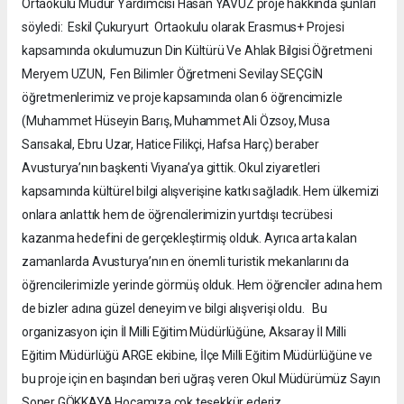
Ortaokulu Müdür Yardımcısı Hasan YAVUZ proje hakkında şunları
söyledi: Eskil Çukuryurt Ortaokulu olarak Erasmus+ Projesi
kapsamında okulumuzun Din Kültürü Ve Ahlak Bilgisi Öğretmeni
Meryem UZUN, Fen Bilimler Öğretmeni Sevilay SEÇGİN
öğretmenlerimiz ve proje kapsamında olan 6 öğrencimizle
(Muhammet Hüseyin Barış, Muhammet Ali Özsoy, Musa
Sarısakal, Ebru Uzar, Hatice Filikçi, Hafsa Harç) beraber
Avusturya’nın başkenti Viyana’ya gittik. Okul ziyaretleri
kapsamında kültürel bilgi alışverişine katkı sağladık. Hem ülkemizi
onlara anlattık hem de öğrencilerimizin yurtdışı tecrübesi
kazanma hedefini de gerçekleştirmiş olduk. Ayrıca arta kalan
zamanlarda Avusturya’nın en önemli turistik mekanlarını da
öğrencilerimizle yerinde görmüş olduk. Hem öğrenciler adına hem
de bizler adına güzel deneyim ve bilgi alışverişi oldu. Bu
organizasyon için İl Milli Eğitim Müdürlüğüne, Aksaray İl Milli
Eğitim Müdürlüğü ARGE ekibine, İlçe Milli Eğitim Müdürlüğüne ve
bu proje için en başından beri uğraş veren Okul Müdürümüz Sayın
Soner GÖKKAYA Hocamıza çok teşekkür ederiz.