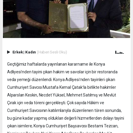
Erkek
|
Kadın
(Haberi Sesli Oku)
Geçtiğimiz haftalarda yayınlanan kararname ile Konya
Adliyesiʹnden tayini çıkan hakim ve savcılar için bir restoranda
veda yemeği düzenlendi. Konya Adliyesiʹnden tayinleri çıkan
Cumhuriyet Savcısı Mustafa Kemal Çatakʹla birlikte hakimler
Alparslan Keskin, Necdet Yüksel, Mehmet Satılmış ve Mevlüt
Çırak için veda töreni gerçekleşti. Çok sayıda Hâkim ve
Cumhuriyet Savcısının katılımlarıyla düzenlenen tören sonunda,
bu güne kadar yapmış oldukları değerli hizmetlerden dolayı tayini
çıkan isimlere; Konya Cumhuriyet Başsavcısı Bestami Tezcan,