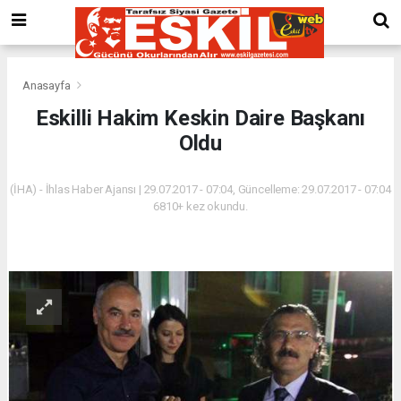
Anasayfa
Eskilli Hakim Keskin Daire Başkanı
Oldu
(İHA) - İhlas Haber Ajansı | 29.07.2017 - 07:04, Güncelleme: 29.07.2017 - 07:04
6810+ kez okundu.