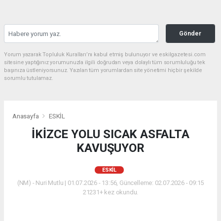
Gönder
Yorum yazarak Topluluk Kuralları’nı kabul etmiş bulunuyor ve eskilgazetesi.com
sitesine yaptığınız yorumunuzla ilgili doğrudan veya dolaylı tüm sorumluluğu tek
başınıza üstleniyorsunuz. Yazılan tüm yorumlardan site yönetimi hiçbir şekilde
sorumlu tutulamaz.
Anasayfa
ESKİL
İKİZCE YOLU SICAK ASFALTA
KAVUŞUYOR
ESKİL
(NM) - Nuri Mutlu | 01.07.2026 - 13:56, Güncelleme: 02.07.2026 - 09:15
21231+ kez okundu.