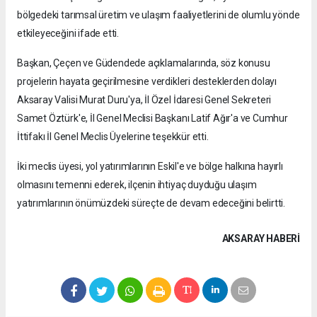
bölgedeki tarımsal üretim ve ulaşım faaliyetlerini de olumlu yönde
etkileyeceğini ifade etti.
Başkan, Çeçen ve Güdendede açıklamalarında, söz konusu
projelerin hayata geçirilmesine verdikleri desteklerden dolayı
Aksaray Valisi Murat Duru'ya, İl Özel İdaresi Genel Sekreteri
Samet Öztürk'e, İl Genel Meclisi Başkanı Latif Ağır'a ve Cumhur
İttifakı İl Genel Meclis Üyelerine teşekkür etti.
İki meclis üyesi, yol yatırımlarının Eskil'e ve bölge halkına hayırlı
olmasını temenni ederek, ilçenin ihtiyaç duyduğu ulaşım
yatırımlarının önümüzdeki süreçte de devam edeceğini belirtti.
AKSARAY HABERİ