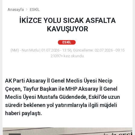
Anasayfa
ESKİL
İKİZCE YOLU SICAK ASFALTA
KAVUŞUYOR
ESKİL
(NM) - Nuri Mutlu | 01.07.2026 - 13:56, Güncelleme: 02.07.2026 - 09:15
21097+ kez okundu.
AK Parti Aksaray İl Genel Meclis Üyesi Necip
Çeçen, Tayfur Başkan ile MHP Aksaray İl Genel
Meclis Üyesi Mustafa Güdendede, Eskil'de uzun
süredir beklenen yol yatırımlarıyla ilgili müjdeli
haberi paylaştı.