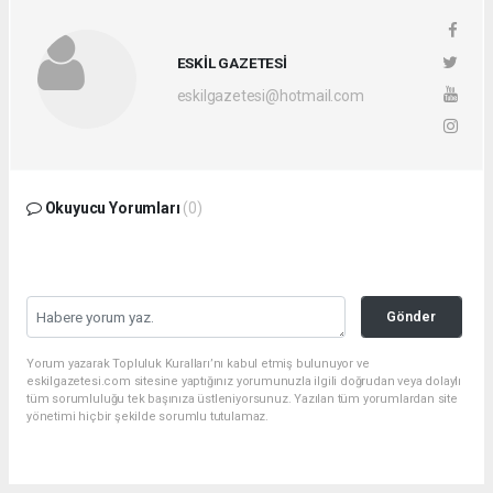
ESKİL GAZETESİ
eskilgazetesi@hotmail.com
Okuyucu Yorumları
(0)
Gönder
Yorum yazarak Topluluk Kuralları’nı kabul etmiş bulunuyor ve
eskilgazetesi.com sitesine yaptığınız yorumunuzla ilgili doğrudan veya dolaylı
tüm sorumluluğu tek başınıza üstleniyorsunuz. Yazılan tüm yorumlardan site
yönetimi hiçbir şekilde sorumlu tutulamaz.