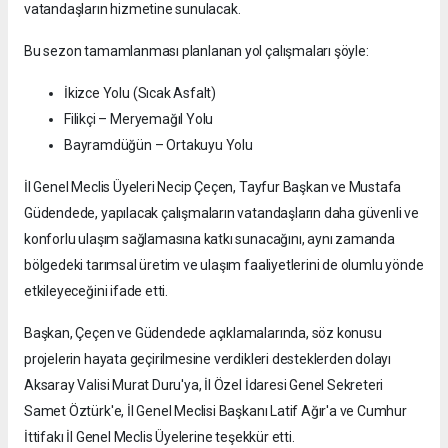
vatandaşların hizmetine sunulacak.
Bu sezon tamamlanması planlanan yol çalışmaları şöyle:
İkizce Yolu (Sıcak Asfalt)
Filikçi – Meryemağıl Yolu
Bayramdüğün – Ortakuyu Yolu
İl Genel Meclis Üyeleri Necip Çeçen, Tayfur Başkan ve Mustafa
Güdendede, yapılacak çalışmaların vatandaşların daha güvenli ve
konforlu ulaşım sağlamasına katkı sunacağını, aynı zamanda
bölgedeki tarımsal üretim ve ulaşım faaliyetlerini de olumlu yönde
etkileyeceğini ifade etti.
Başkan, Çeçen ve Güdendede açıklamalarında, söz konusu
projelerin hayata geçirilmesine verdikleri desteklerden dolayı
Aksaray Valisi Murat Duru'ya, İl Özel İdaresi Genel Sekreteri
Samet Öztürk'e, İl Genel Meclisi Başkanı Latif Ağır'a ve Cumhur
İttifakı İl Genel Meclis Üyelerine teşekkür etti.