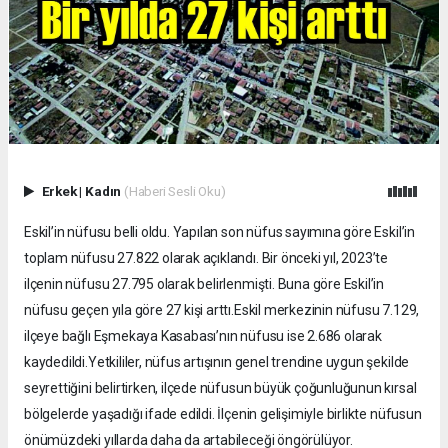
Erkek
|
Kadın
(Haberi Sesli Oku)
Eskil’in nüfusu belli oldu. Yapılan son nüfus sayımına göre Eskil’in
toplam nüfusu 27.822 olarak açıklandı. Bir önceki yıl, 2023’te
ilçenin nüfusu 27.795 olarak belirlenmişti. Buna göre Eskil’in
nüfusu geçen yıla göre 27 kişi arttı.Eskil merkezinin nüfusu 7.129,
ilçeye bağlı Eşmekaya Kasabası’nın nüfusu ise 2.686 olarak
kaydedildi.Yetkililer, nüfus artışının genel trendine uygun şekilde
seyrettiğini belirtirken, ilçede nüfusun büyük çoğunluğunun kırsal
bölgelerde yaşadığı ifade edildi. İlçenin gelişimiyle birlikte nüfusun
önümüzdeki yıllarda daha da artabileceği öngörülüyor.