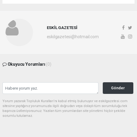
ESKİL GAZETESİ
eskilgazetesi@hotmail.com
Okuyucu Yorumları
(0)
Gönder
Yorum yazarak Topluluk Kuralları’nı kabul etmiş bulunuyor ve eskilgazetesi.com
sitesine yaptığınız yorumunuzla ilgili doğrudan veya dolaylı tüm sorumluluğu tek
başınıza üstleniyorsunuz. Yazılan tüm yorumlardan site yönetimi hiçbir şekilde
sorumlu tutulamaz.