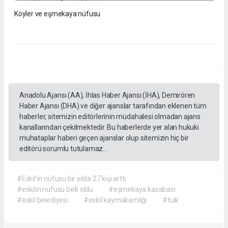
Köyler ve eşmekaya nüfusu
Anadolu Ajansı (AA), İhlas Haber Ajansı (İHA), Demirören
Haber Ajansı (DHA) ve diğer ajanslar tarafından eklenen tüm
haberler, sitemizin editörlerinin müdahalesi olmadan ajans
kanallarından çekilmektedir. Bu haberlerde yer alan hukuki
muhataplar haberi geçen ajanslar olup sitemizin hiç bir
editörü sorumlu tutulamaz...
#Eskil'in nüfusu bir yılda 27 kişi arttı
#eskilin nüfusu belli oldu
#eşmekaya kasabası
#eskil belediyesi
#eskil kaymakamlığı
#tuik