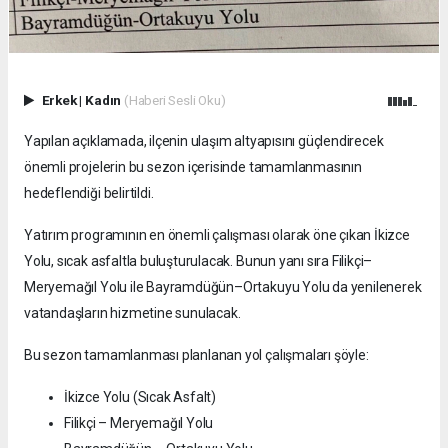
Erkek
|
Kadın
(Haberi Sesli Oku)
Yapılan açıklamada, ilçenin ulaşım altyapısını güçlendirecek
önemli projelerin bu sezon içerisinde tamamlanmasının
hedeflendiği belirtildi.
Yatırım programının en önemli çalışması olarak öne çıkan İkizce
Yolu, sıcak asfaltla buluşturulacak. Bunun yanı sıra Filikçi–
Meryemağıl Yolu ile Bayramdüğün–Ortakuyu Yolu da yenilenerek
vatandaşların hizmetine sunulacak.
Bu sezon tamamlanması planlanan yol çalışmaları şöyle:
İkizce Yolu (Sıcak Asfalt)
Filikçi – Meryemağıl Yolu