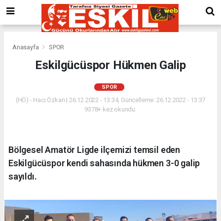
Anasayfa
SPOR
Eskilgücüspor Hükmen Galip
SPOR
(HÖ) - Hacı Özkan | 26.12.2022 - 13:34, Güncelleme: 26.12.2022 - 13:37
9378+ kez okundu.
Bölgesel Amatör Ligde ilçemizi temsil eden
Eskilgücüspor kendi sahasında hükmen 3-0 galip
sayıldı.