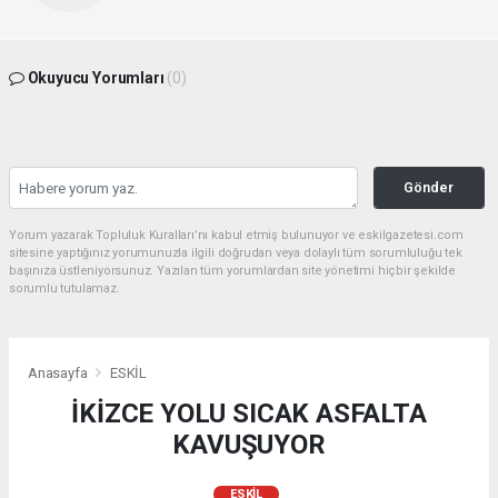
Okuyucu Yorumları
(0)
Gönder
Yorum yazarak Topluluk Kuralları’nı kabul etmiş bulunuyor ve eskilgazetesi.com
sitesine yaptığınız yorumunuzla ilgili doğrudan veya dolaylı tüm sorumluluğu tek
başınıza üstleniyorsunuz. Yazılan tüm yorumlardan site yönetimi hiçbir şekilde
sorumlu tutulamaz.
Anasayfa
ESKİL
İKİZCE YOLU SICAK ASFALTA
KAVUŞUYOR
ESKİL