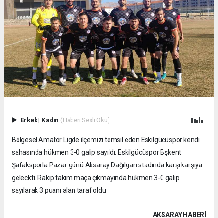
Erkek
|
Kadın
(Haberi Sesli Oku)
Bölgesel Amatör Ligde ilçemizi temsil eden Eskilgücüspor kendi
sahasında hükmen 3-0 galip sayıldı. Eskilgücüspor Bşkent
Şafaksporla Pazar günü Aksaray Dağılgan stadında karşı karşıya
geleckti. Rakip takım maça çıkmayında hükmen 3-0 galip
sayılarak 3 puanı alan taraf oldu
AKSARAY HABERİ