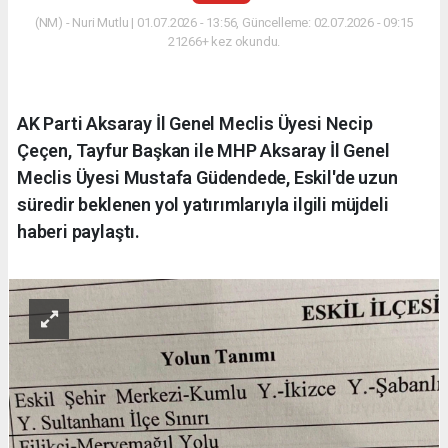
(NM) - Nuri Mutlu | 01.07.2026 - 13:56, Güncelleme: 02.07.2026 - 09:15
21266+ kez okundu.
AK Parti Aksaray İl Genel Meclis Üyesi Necip
Çeçen, Tayfur Başkan ile MHP Aksaray İl Genel
Meclis Üyesi Mustafa Güdendede, Eskil'de uzun
süredir beklenen yol yatırımlarıyla ilgili müjdeli
haberi paylaştı.