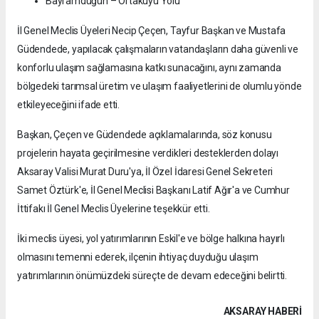
Bayramdüğün – Ortakuyu Yolu
İl Genel Meclis Üyeleri Necip Çeçen, Tayfur Başkan ve Mustafa
Güdendede, yapılacak çalışmaların vatandaşların daha güvenli ve
konforlu ulaşım sağlamasına katkı sunacağını, aynı zamanda
bölgedeki tarımsal üretim ve ulaşım faaliyetlerini de olumlu yönde
etkileyeceğini ifade etti.
Başkan, Çeçen ve Güdendede açıklamalarında, söz konusu
projelerin hayata geçirilmesine verdikleri desteklerden dolayı
Aksaray Valisi Murat Duru'ya, İl Özel İdaresi Genel Sekreteri
Samet Öztürk'e, İl Genel Meclisi Başkanı Latif Ağır'a ve Cumhur
İttifakı İl Genel Meclis Üyelerine teşekkür etti.
İki meclis üyesi, yol yatırımlarının Eskil'e ve bölge halkına hayırlı
olmasını temenni ederek, ilçenin ihtiyaç duyduğu ulaşım
yatırımlarının önümüzdeki süreçte de devam edeceğini belirtti.
AKSARAY HABERİ