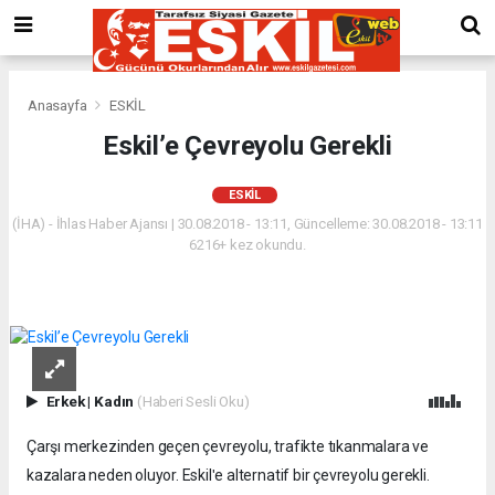
Anasayfa
ESKİL
Eskil’e Çevreyolu Gerekli
ESKİL
(İHA) - İhlas Haber Ajansı | 30.08.2018 - 13:11, Güncelleme: 30.08.2018 - 13:11
6216+ kez okundu.
Erkek
|
Kadın
(Haberi Sesli Oku)
Çarşı merkezinden geçen çevreyolu, trafikte tıkanmalara ve
kazalara neden oluyor. Eskilʹe alternatif bir çevreyolu gerekli.