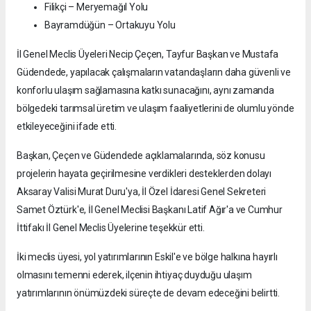
Filikçi – Meryemağıl Yolu
Bayramdüğün – Ortakuyu Yolu
İl Genel Meclis Üyeleri Necip Çeçen, Tayfur Başkan ve Mustafa
Güdendede, yapılacak çalışmaların vatandaşların daha güvenli ve
konforlu ulaşım sağlamasına katkı sunacağını, aynı zamanda
bölgedeki tarımsal üretim ve ulaşım faaliyetlerini de olumlu yönde
etkileyeceğini ifade etti.
Başkan, Çeçen ve Güdendede açıklamalarında, söz konusu
projelerin hayata geçirilmesine verdikleri desteklerden dolayı
Aksaray Valisi Murat Duru'ya, İl Özel İdaresi Genel Sekreteri
Samet Öztürk'e, İl Genel Meclisi Başkanı Latif Ağır'a ve Cumhur
İttifakı İl Genel Meclis Üyelerine teşekkür etti.
İki meclis üyesi, yol yatırımlarının Eskil'e ve bölge halkına hayırlı
olmasını temenni ederek, ilçenin ihtiyaç duyduğu ulaşım
yatırımlarının önümüzdeki süreçte de devam edeceğini belirtti.