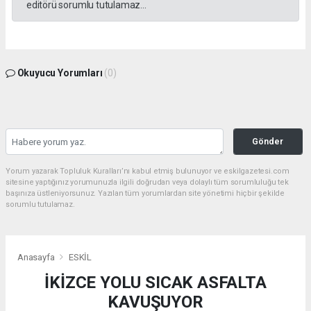
editörü sorumlu tutulamaz...
Okuyucu Yorumları
(0)
Gönder
Yorum yazarak Topluluk Kuralları’nı kabul etmiş bulunuyor ve eskilgazetesi.com
sitesine yaptığınız yorumunuzla ilgili doğrudan veya dolaylı tüm sorumluluğu tek
başınıza üstleniyorsunuz. Yazılan tüm yorumlardan site yönetimi hiçbir şekilde
sorumlu tutulamaz.
Anasayfa
ESKİL
İKİZCE YOLU SICAK ASFALTA
KAVUŞUYOR