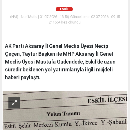
ESKİL
(NM) - Nuri Mutlu | 01.07.2026 - 13:56, Güncelleme: 02.07.2026 - 09:15
21165+ kez okundu.
AK Parti Aksaray İl Genel Meclis Üyesi Necip
Çeçen, Tayfur Başkan ile MHP Aksaray İl Genel
Meclis Üyesi Mustafa Güdendede, Eskil'de uzun
süredir beklenen yol yatırımlarıyla ilgili müjdeli
haberi paylaştı.