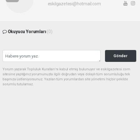
eskilgazetesi@hotmail.com
Okuyucu Yorumları
(0)
Gönder
Yorum yazarak Topluluk Kuralları’nı kabul etmiş bulunuyor ve eskilgazetesi.com
sitesine yaptığınız yorumunuzla ilgili doğrudan veya dolaylı tüm sorumluluğu tek
başınıza üstleniyorsunuz. Yazılan tüm yorumlardan site yönetimi hiçbir şekilde
sorumlu tutulamaz.
haber paketi
haber scripti
haber yazılımı
Tüm hakları saklı tutulmaktadır.Copyright 2026©
Haber Yazılımı:
Web Aksiyon ®