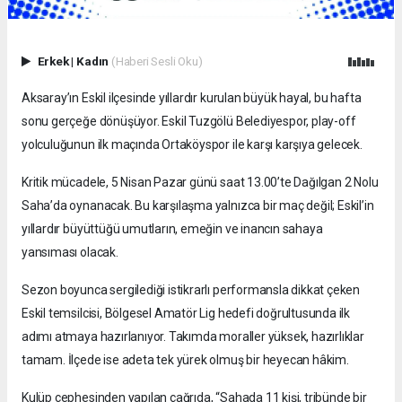
Erkek
|
Kadın
(Haberi Sesli Oku)
Aksaray’ın Eskil ilçesinde yıllardır kurulan büyük hayal, bu hafta
sonu gerçeğe dönüşüyor. Eskil Tuzgölü Belediyespor, play-off
yolculuğunun ilk maçında Ortaköyspor ile karşı karşıya gelecek.
Kritik mücadele, 5 Nisan Pazar günü saat 13.00’te Dağılgan 2 Nolu
Saha’da oynanacak. Bu karşılaşma yalnızca bir maç değil; Eskil’in
yıllardır büyüttüğü umutların, emeğin ve inancın sahaya
yansıması olacak.
Sezon boyunca sergilediği istikrarlı performansla dikkat çeken
Eskil temsilcisi, Bölgesel Amatör Lig hedefi doğrultusunda ilk
adımı atmaya hazırlanıyor. Takımda moraller yüksek, hazırlıklar
tamam. İlçede ise adeta tek yürek olmuş bir heyecan hâkim.
Kulüp cephesinden yapılan çağrıda, “Sahada 11 kişi, tribünde bir