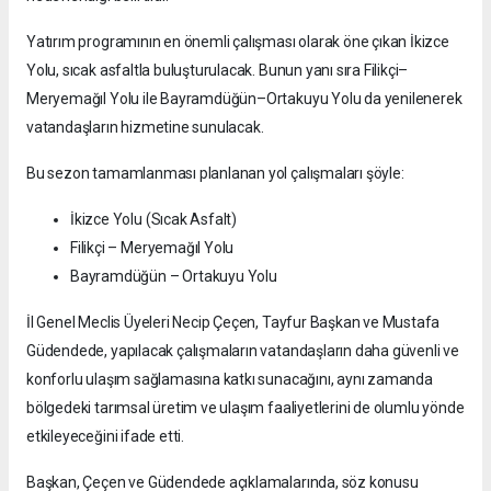
Yatırım programının en önemli çalışması olarak öne çıkan İkizce
Yolu, sıcak asfaltla buluşturulacak. Bunun yanı sıra Filikçi–
Meryemağıl Yolu ile Bayramdüğün–Ortakuyu Yolu da yenilenerek
vatandaşların hizmetine sunulacak.
Bu sezon tamamlanması planlanan yol çalışmaları şöyle:
İkizce Yolu (Sıcak Asfalt)
Filikçi – Meryemağıl Yolu
Bayramdüğün – Ortakuyu Yolu
İl Genel Meclis Üyeleri Necip Çeçen, Tayfur Başkan ve Mustafa
Güdendede, yapılacak çalışmaların vatandaşların daha güvenli ve
konforlu ulaşım sağlamasına katkı sunacağını, aynı zamanda
bölgedeki tarımsal üretim ve ulaşım faaliyetlerini de olumlu yönde
etkileyeceğini ifade etti.
Başkan, Çeçen ve Güdendede açıklamalarında, söz konusu