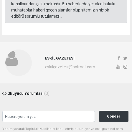
kanallarından çekilmektedir. Bu haberlerde yer alan hukuki
muhataplar haberi geçen ajanslar olup sitemizin hiç bir
editörü sorumlu tutulamaz...
ESKİL GAZETESİ
eskilgazetesi@hotmail.com
Okuyucu Yorumları
(0)
Gönder
Yorum yazarak Topluluk Kuralları’nı kabul etmiş bulunuyor ve eskilgazetesi.com