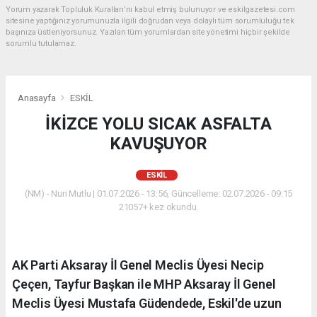
Yorum yazarak Topluluk Kuralları’nı kabul etmiş bulunuyor ve eskilgazetesi.com
sitesine yaptığınız yorumunuzla ilgili doğrudan veya dolaylı tüm sorumluluğu tek
başınıza üstleniyorsunuz. Yazılan tüm yorumlardan site yönetimi hiçbir şekilde
sorumlu tutulamaz.
Anasayfa
ESKİL
İKİZCE YOLU SICAK ASFALTA
KAVUŞUYOR
ESKİL
(NM) - Nuri Mutlu | 01.07.2026 - 13:56, Güncelleme: 02.07.2026 - 09:15
21057+ kez okundu.
AK Parti Aksaray İl Genel Meclis Üyesi Necip
Çeçen, Tayfur Başkan ile MHP Aksaray İl Genel
Meclis Üyesi Mustafa Güdendede, Eskil'de uzun