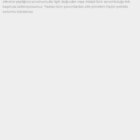
sitesine yaptığınız yorumunuzla ilgili doğrudan veya dolaylı tüm sorumluluğu tek
başınıza üstleniyorsunuz. Yazılan tüm yorumlardan site yönetimi hiçbir şekilde
sorumlu tutulamaz.
Anasayfa
ESKİL
Eski Başkan Adayından Eskil
Belediyesi'ne Sert Eleştiriler
ESKİL
(NM) - Nuri Mutlu | 20.07.2026 - 18:41, Güncelleme: 20.07.2026 - 20:11
15240 kez okundu.
Eskil'de yerel siyasette dikkat çeken bir açıklama
yapıldı.