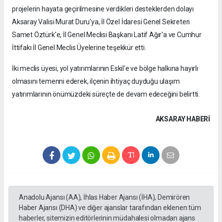
projelerin hayata geçirilmesine verdikleri desteklerden dolayı
Aksaray Valisi Murat Duru'ya, İl Özel İdaresi Genel Sekreteri
Samet Öztürk'e, İl Genel Meclisi Başkanı Latif Ağır'a ve Cumhur
İttifakı İl Genel Meclis Üyelerine teşekkür etti.
İki meclis üyesi, yol yatırımlarının Eskil'e ve bölge halkına hayırlı
olmasını temenni ederek, ilçenin ihtiyaç duyduğu ulaşım
yatırımlarının önümüzdeki süreçte de devam edeceğini belirtti.
AKSARAY HABERİ
Anadolu Ajansı (AA), İhlas Haber Ajansı (İHA), Demirören
Haber Ajansı (DHA) ve diğer ajanslar tarafından eklenen tüm
haberler, sitemizin editörlerinin müdahalesi olmadan ajans