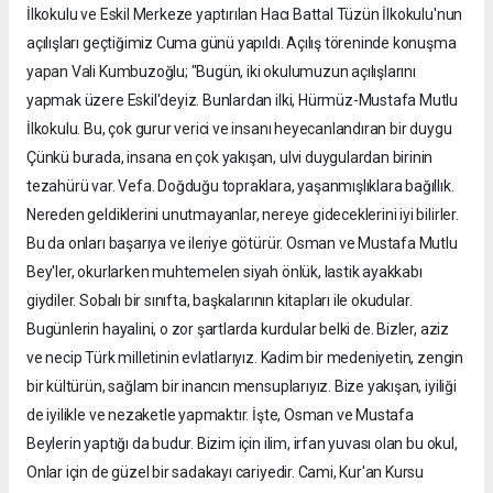
İlkokulu ve Eskil Merkeze yaptırılan Hacı Battal Tüzün İlkokulu'nun
açılışları geçtiğimiz Cuma günü yapıldı. Açılış töreninde konuşma
yapan Vali Kumbuzoğlu; "Bugün, iki okulumuzun açılışlarını
yapmak üzere Eskil'deyiz. Bunlardan ilki, Hürmüz-Mustafa Mutlu
İlkokulu. Bu, çok gurur verici ve insanı heyecanlandıran bir duygu
Çünkü burada, insana en çok yakışan, ulvi duygulardan birinin
tezahürü var. Vefa. Doğduğu topraklara, yaşanmışlıklara bağıllık.
Nereden geldiklerini unutmayanlar, nereye gideceklerini iyi bilirler.
Bu da onları başarıya ve ileriye götürür. Osman ve Mustafa Mutlu
Bey'ler, okurlarken muhtemelen siyah önlük, lastik ayakkabı
giydiler. Sobalı bir sınıfta, başkalarının kitapları ile okudular.
Bugünlerin hayalini, o zor şartlarda kurdular belki de. Bizler, aziz
ve necip Türk milletinin evlatlarıyız. Kadim bir medeniyetin, zengin
bir kültürün, sağlam bir inancın mensuplarıyız. Bize yakışan, iyiliği
de iyilikle ve nezaketle yapmaktır. İşte, Osman ve Mustafa
Beylerin yaptığı da budur. Bizim için ilim, irfan yuvası olan bu okul,
Onlar için de güzel bir sadakayı cariyedir. Cami, Kur'an Kursu