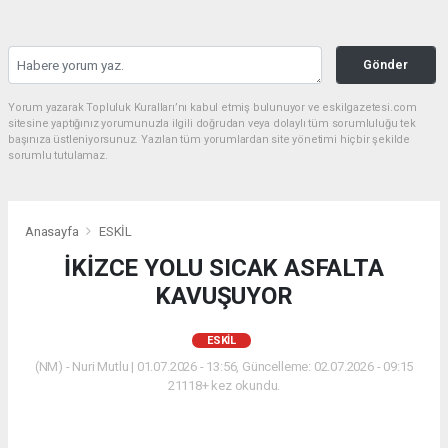
Gönder
Yorum yazarak Topluluk Kuralları’nı kabul etmiş bulunuyor ve eskilgazetesi.com
sitesine yaptığınız yorumunuzla ilgili doğrudan veya dolaylı tüm sorumluluğu tek
başınıza üstleniyorsunuz. Yazılan tüm yorumlardan site yönetimi hiçbir şekilde
sorumlu tutulamaz.
Anasayfa
ESKİL
İKİZCE YOLU SICAK ASFALTA
KAVUŞUYOR
ESKİL
(NM) - Nuri Mutlu | 01.07.2026 - 13:56, Güncelleme: 02.07.2026 - 09:15
21118+ kez okundu.