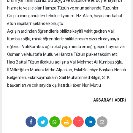
bizim yanılarımızsınız. Bu duygu ve düşüncelerle, böyle hayırlı bir
hizmete vesile olan Hamza Tüzün ve onun şahsında Tüzünler
Grup'u canı gönülden tebrik ediyorum. Hz. Allah, hayırlarını kabul
etsin inşallah" şeklinde konuştu.
Açılışın ardından öğrencilerle birlikte keyifli vakit geçiren Vali
Kumbuzoğlu, minik öğrencilerle birlikte resim çizerek doyasıya
eğlendi. Vali Kumbuzoğlu okul yapımında emeği geçen hayırsever
Osman ve Mustafa Mutlu ve Hamza Tüzün plaket takdim etti.
Hacı Battal Tüzün İlkokulu açılışına Vali Mehmet Ali Kumbuzoğlu,
İl Milli Eğitim Müdürü Metin Alpaslan, Eskil Belediye Başkanı Necati
Belgemen, Eskil Kaymakamı Sait Muhammed Bilgin, STK
başkanları ve çok sayıda kişi katıldı.Haber: Nuri Mutlu
AKSARAY HABERİ