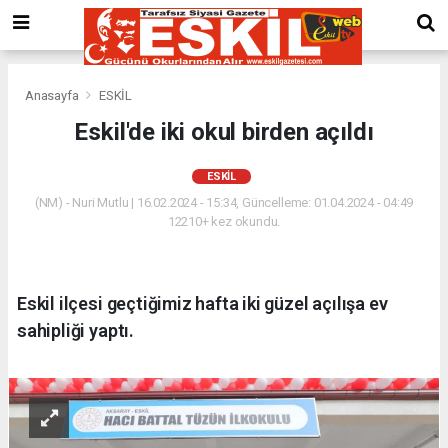
Anasayfa
ESKİL
Eskil'de iki okul birden açıldı
ESKİL
(NM) - Nuri Mutlu | 16.02.2024 - 15:34, Güncelleme: 01.04.2024 - 04:49
12210+ kez okundu.
Eskil ilçesi geçtiğimiz hafta iki güzel açılışa ev
sahipliği yaptı.