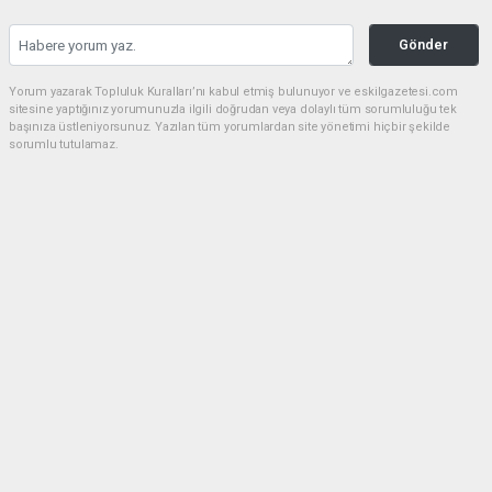
Gönder
Yorum yazarak Topluluk Kuralları’nı kabul etmiş bulunuyor ve eskilgazetesi.com
sitesine yaptığınız yorumunuzla ilgili doğrudan veya dolaylı tüm sorumluluğu tek
başınıza üstleniyorsunuz. Yazılan tüm yorumlardan site yönetimi hiçbir şekilde
sorumlu tutulamaz.
Anasayfa
ESKİL
Eski Başkan Adayından Eskil
Belediyesi'ne Sert Eleştiriler
ESKİL
(NM) - Nuri Mutlu | 20.07.2026 - 18:41, Güncelleme: 20.07.2026 - 20:11
16077 kez okundu.
Eskil'de yerel siyasette dikkat çeken bir açıklama