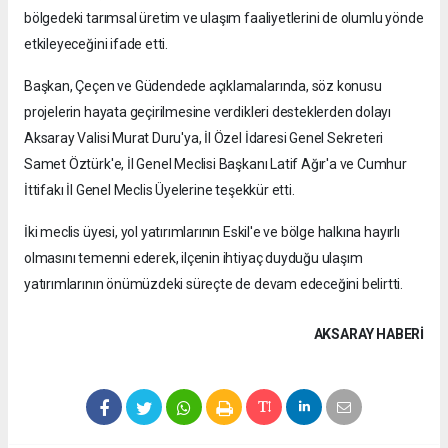
bölgedeki tarımsal üretim ve ulaşım faaliyetlerini de olumlu yönde
etkileyeceğini ifade etti.
Başkan, Çeçen ve Güdendede açıklamalarında, söz konusu
projelerin hayata geçirilmesine verdikleri desteklerden dolayı
Aksaray Valisi Murat Duru'ya, İl Özel İdaresi Genel Sekreteri
Samet Öztürk'e, İl Genel Meclisi Başkanı Latif Ağır'a ve Cumhur
İttifakı İl Genel Meclis Üyelerine teşekkür etti.
İki meclis üyesi, yol yatırımlarının Eskil'e ve bölge halkına hayırlı
olmasını temenni ederek, ilçenin ihtiyaç duyduğu ulaşım
yatırımlarının önümüzdeki süreçte de devam edeceğini belirtti.
AKSARAY HABERİ