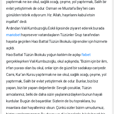
yaptırmak ne ise okul, sağlık ocağı, çeşme, yol yaptırmak, Salih bir
evlat yetiştirmek de odur. Osman ve Mustafa Bey'leri canı
gönülden tebrik ediyorum. Hz. Allah, hayırlarını kabul etsin
inşallah" dedi.
Ardından Vali Kumbuzoğlu Eskil ilçesinde ziyaret ederek burada
mariobet
hayırsever vatandaşların Tüzünler Grup tarafından
hayata geçirilen Hacı Battal Tüzün İlkokulu öğrenciler için hizmete
açıldı.
Hacı Battal Tüzün İlkokulu yoğun katılım ile açılışı
fixbet
gerçekleşirken Vali Kumbuzoğlu, okul açılışında; "Bizim için bir ilim,
irfan yuvası olan bu okul, onlar için de güzel bir sadakayı cariyedir.
Cami, Kur'an Kursu yaptırmak ne ise okul, sağlık ocağı, çeşme, yol
yaptırmak, Salih bir evlat yetiştirmek de odur. Bunlar, bizi biz
yapan, bizi bir yapan değerlerdir. Sevgili çocuklar, Tüzün
amcalarınız, belki de daha sizin yaşlanınızdayken bunun hayali
kurdular. Bugün de başardılar. Sizlerin de bu topraklara, bu
insanlara dair hayalleriniz olsun. Çünkü sizler bizim umudumuz,