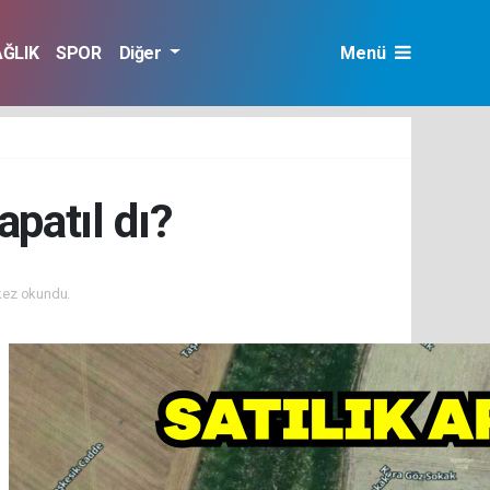
AĞLIK
SPOR
Diğer
Menü
apatıl dı?
kez okundu.