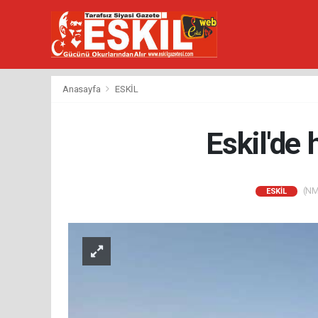
Anasayfa
ESKİL
Eskil'de 
(NM)
ESKİL