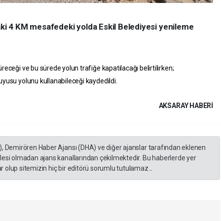
daki 4 KM mesafedeki yolda Eskil Belediyesi yenileme
receği ve bu sürede yolun trafiğe kapatılacağı belirtilirken;
uyusu yolunu kullanabileceği kaydedildi.
AKSARAY HABERİ
), Demirören Haber Ajansı (DHA) ve diğer ajanslar tarafından eklenen
lesi olmadan ajans kanallarından çekilmektedir. Bu haberlerde yer
 olup sitemizin hiç bir editörü sorumlu tutulamaz...