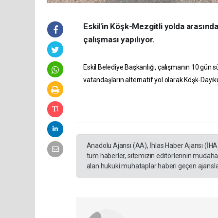
Eskil'in Köşk-Mezgitli yolda arasın
çalışması yapılıyor.
Eskil Belediye Başkanlığı, çalışmanın 10 gün sü
vatandaşların alternatif yol olarak Köşk-Dayık
antalya
escort
bayan
alanya
Anadolu Ajansı (AA), İhlas Haber Ajansı (İHA
escort
tüm haberler, sitemizin editörlerinin müdaha
konyaaltı
alan hukuki muhataplar haberi geçen ajanslar
escort