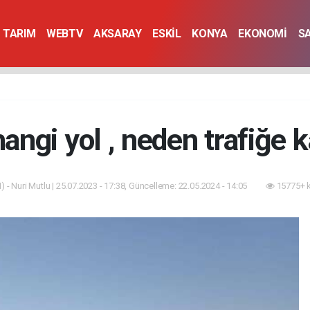
TARIM
WEBTV
AKSARAY
ESKİL
KONYA
EKONOMİ
S
hangi yol , neden trafiğe k
 - Nuri Mutlu | 25.07.2023 - 17:38, Güncelleme: 22.05.2024 - 14:05
15775+ 