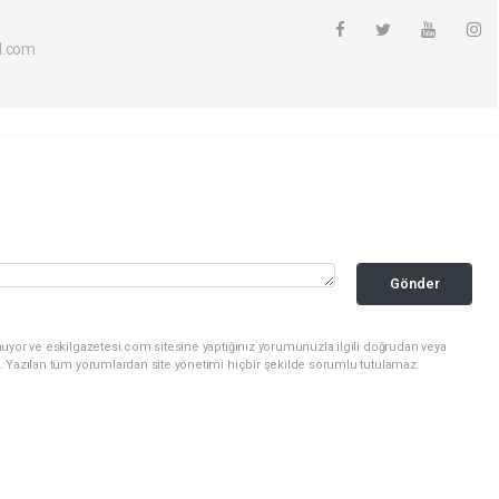
l.com
Gönder
uyor ve eskilgazetesi.com sitesine yaptığınız yorumunuzla ilgili doğrudan veya
. Yazılan tüm yorumlardan site yönetimi hiçbir şekilde sorumlu tutulamaz.