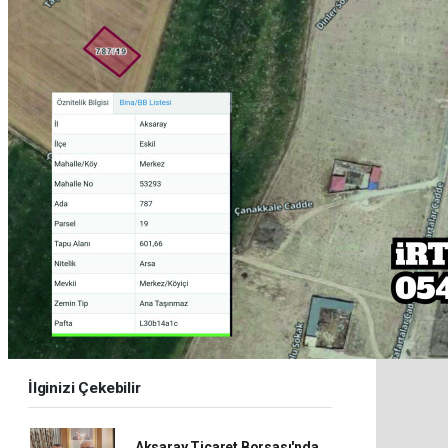
İlginizi Çekebilir
Aksaray Ticaret Borsası'nda