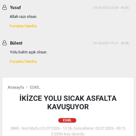
Yusuf
(14.04.2023 20:06 - #524)
Allah razı olsun
Yorumu Yanıtla
Bülent
(15.04.2023 19:01 - #528)
Yolu bahtı açık olsun.
Yorumu Yanıtla
Anasayfa
ESKİL
İKİZCE YOLU SICAK ASFALTA
KAVUŞUYOR
ESKİL
(NM) - Nuri Mutlu | 01.07.2026 - 13:56, Güncelleme: 02.07.2026 - 09:15
21209+ kez okundu.