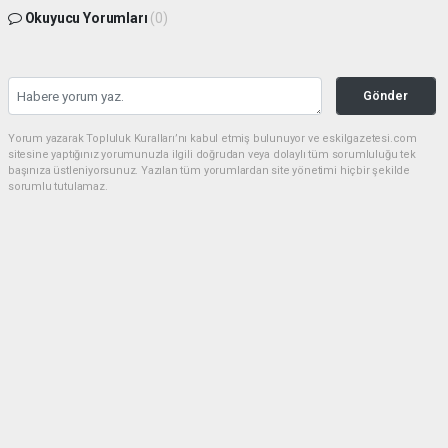
Okuyucu Yorumları
(0)
Gönder
Yorum yazarak Topluluk Kuralları’nı kabul etmiş bulunuyor ve eskilgazetesi.com
sitesine yaptığınız yorumunuzla ilgili doğrudan veya dolaylı tüm sorumluluğu tek
başınıza üstleniyorsunuz. Yazılan tüm yorumlardan site yönetimi hiçbir şekilde
sorumlu tutulamaz.
Anasayfa
ESKİL
Eski Başkan Adayından Eskil
Belediyesi'ne Sert Eleştiriler
ESKİL
(NM) - Nuri Mutlu | 20.07.2026 - 18:41, Güncelleme: 20.07.2026 - 20:11
17475 kez okundu.