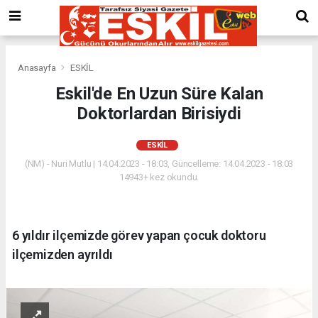
Anasayfa
ESKİL
Eskil'de En Uzun Süre Kalan
Doktorlardan Birisiydi
ESKİL
(NM) - Nuri Mutlu | 14.04.2023 - 18:03, Güncelleme: 14.04.2023 - 18:03
14943+ kez okundu.
6 yıldır ilçemizde görev yapan çocuk doktoru
ilçemizden ayrıldı