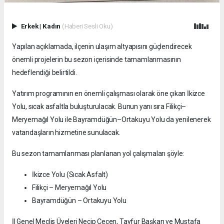
Erkek
|
Kadın
(Haberi Sesli Oku)
Yapılan açıklamada, ilçenin ulaşım altyapısını güçlendirecek
önemli projelerin bu sezon içerisinde tamamlanmasının
hedeflendiği belirtildi.
Yatırım programının en önemli çalışması olarak öne çıkan İkizce
Yolu, sıcak asfaltla buluşturulacak. Bunun yanı sıra Filikçi–
Meryemağıl Yolu ile Bayramdüğün–Ortakuyu Yolu da yenilenerek
vatandaşların hizmetine sunulacak.
Bu sezon tamamlanması planlanan yol çalışmaları şöyle:
İkizce Yolu (Sıcak Asfalt)
Filikçi – Meryemağıl Yolu
Bayramdüğün – Ortakuyu Yolu
İl Genel Meclis Üyeleri Necip Çeçen, Tayfur Başkan ve Mustafa