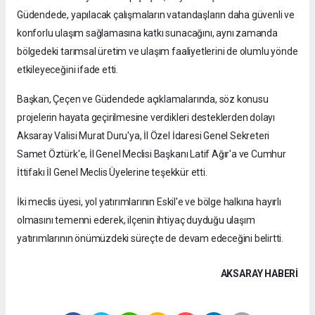
Güdendede, yapılacak çalışmaların vatandaşların daha güvenli ve
konforlu ulaşım sağlamasına katkı sunacağını, aynı zamanda
bölgedeki tarımsal üretim ve ulaşım faaliyetlerini de olumlu yönde
etkileyeceğini ifade etti.
Başkan, Çeçen ve Güdendede açıklamalarında, söz konusu
projelerin hayata geçirilmesine verdikleri desteklerden dolayı
Aksaray Valisi Murat Duru'ya, İl Özel İdaresi Genel Sekreteri
Samet Öztürk'e, İl Genel Meclisi Başkanı Latif Ağır'a ve Cumhur
İttifakı İl Genel Meclis Üyelerine teşekkür etti.
İki meclis üyesi, yol yatırımlarının Eskil'e ve bölge halkına hayırlı
olmasını temenni ederek, ilçenin ihtiyaç duyduğu ulaşım
yatırımlarının önümüzdeki süreçte de devam edeceğini belirtti.
AKSARAY HABERİ