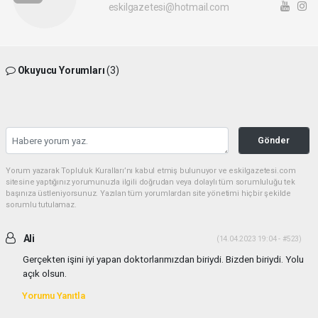
eskilgazetesi@hotmail.com
Okuyucu Yorumları
(3)
Gönder
Yorum yazarak Topluluk Kuralları’nı kabul etmiş bulunuyor ve eskilgazetesi.com
sitesine yaptığınız yorumunuzla ilgili doğrudan veya dolaylı tüm sorumluluğu tek
başınıza üstleniyorsunuz. Yazılan tüm yorumlardan site yönetimi hiçbir şekilde
sorumlu tutulamaz.
Ali
(14.04.2023 19:04 - #523)
Gerçekten işini iyi yapan doktorlarımızdan biriydi. Bizden biriydi. Yolu
açık olsun.
Yorumu Yanıtla