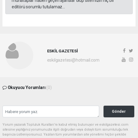
muhataplar haberi geçen ajanslar olup sitemizin hiç bir
editörü sorumlu tutulamaz...
ESKİL GAZETESİ
eskilgazetesi@hotmail.com
Okuyucu Yorumları
(0)
Gönder
Yorum yazarak Topluluk Kuralları’nı kabul etmiş bulunuyor ve eskilgazetesi.com
sitesine yaptığınız yorumunuzla ilgili doğrudan veya dolaylı tüm sorumluluğu tek
başınıza üstleniyorsunuz. Yazılan tüm yorumlardan site yönetimi hiçbir şekilde