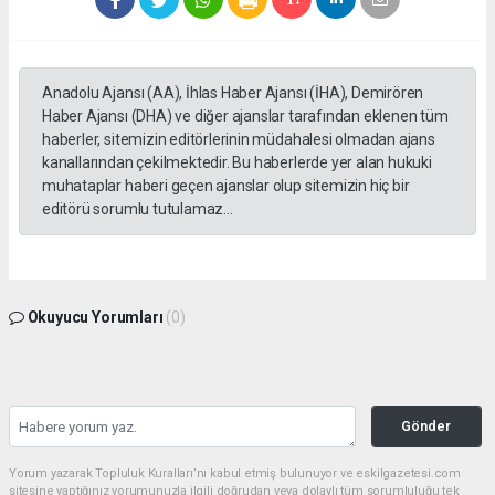
Anadolu Ajansı (AA), İhlas Haber Ajansı (İHA), Demirören
Haber Ajansı (DHA) ve diğer ajanslar tarafından eklenen tüm
haberler, sitemizin editörlerinin müdahalesi olmadan ajans
kanallarından çekilmektedir. Bu haberlerde yer alan hukuki
muhataplar haberi geçen ajanslar olup sitemizin hiç bir
editörü sorumlu tutulamaz...
Okuyucu Yorumları
(0)
Gönder
Yorum yazarak Topluluk Kuralları’nı kabul etmiş bulunuyor ve eskilgazetesi.com
sitesine yaptığınız yorumunuzla ilgili doğrudan veya dolaylı tüm sorumluluğu tek