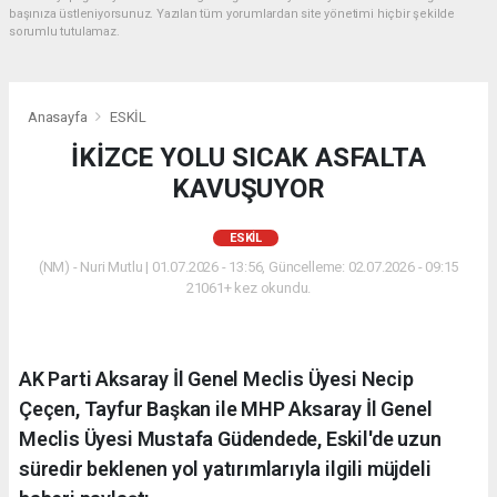
başınıza üstleniyorsunuz. Yazılan tüm yorumlardan site yönetimi hiçbir şekilde
sorumlu tutulamaz.
Anasayfa
ESKİL
İKİZCE YOLU SICAK ASFALTA
KAVUŞUYOR
ESKİL
(NM) - Nuri Mutlu | 01.07.2026 - 13:56, Güncelleme: 02.07.2026 - 09:15
21061+ kez okundu.
AK Parti Aksaray İl Genel Meclis Üyesi Necip
Çeçen, Tayfur Başkan ile MHP Aksaray İl Genel
Meclis Üyesi Mustafa Güdendede, Eskil'de uzun
süredir beklenen yol yatırımlarıyla ilgili müjdeli