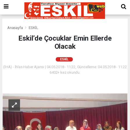
Anasayfa
ESKİL
Eskil’de Çocuklar Emin Ellerde
Olacak
ESKİL
(İHA) - İhlas Haber Ajansı | 04.05.2018 - 11:22, Güncelleme: 04.05.2018 - 11:22
6402+ kez okundu.