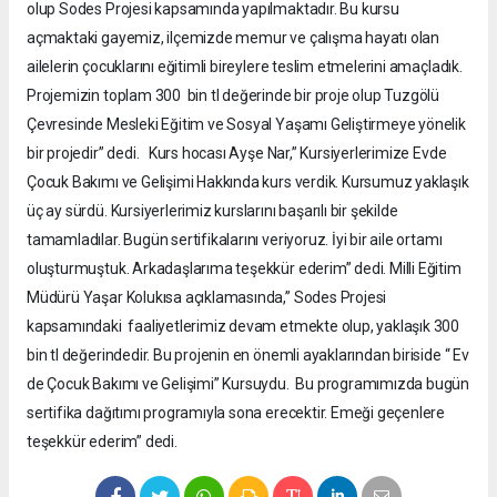
olup Sodes Projesi kapsamında yapılmaktadır. Bu kursu
açmaktaki gayemiz, ilçemizde memur ve çalışma hayatı olan
ailelerin çocuklarını eğitimli bireylere teslim etmelerini amaçladık.
Projemizin toplam 300 bin tl değerinde bir proje olup Tuzgölü
Çevresinde Mesleki Eğitim ve Sosyal Yaşamı Geliştirmeye yönelik
bir projedir” dedi. Kurs hocası Ayşe Nar,” Kursiyerlerimize Evde
Çocuk Bakımı ve Gelişimi Hakkında kurs verdik. Kursumuz yaklaşık
üç ay sürdü. Kursiyerlerimiz kurslarını başarılı bir şekilde
tamamladılar. Bugün sertifikalarını veriyoruz. İyi bir aile ortamı
oluşturmuştuk. Arkadaşlarıma teşekkür ederim” dedi. Milli Eğitim
Müdürü Yaşar Kolukısa açıklamasında,” Sodes Projesi
kapsamındaki faaliyetlerimiz devam etmekte olup, yaklaşık 300
bin tl değerindedir. Bu projenin en önemli ayaklarından biriside “ Ev
de Çocuk Bakımı ve Gelişimi” Kursuydu. Bu programımızda bugün
sertifika dağıtımı programıyla sona erecektir. Emeği geçenlere
teşekkür ederim” dedi.