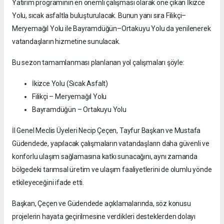
Yatırım programının en önemli çalışması olarak öne çıkan İkizce
Yolu, sıcak asfaltla buluşturulacak. Bunun yanı sıra Filikçi–
Meryemağıl Yolu ile Bayramdüğün–Ortakuyu Yolu da yenilenerek
vatandaşların hizmetine sunulacak.
Bu sezon tamamlanması planlanan yol çalışmaları şöyle:
İkizce Yolu (Sıcak Asfalt)
Filikçi – Meryemağıl Yolu
Bayramdüğün – Ortakuyu Yolu
İl Genel Meclis Üyeleri Necip Çeçen, Tayfur Başkan ve Mustafa
Güdendede, yapılacak çalışmaların vatandaşların daha güvenli ve
konforlu ulaşım sağlamasına katkı sunacağını, aynı zamanda
bölgedeki tarımsal üretim ve ulaşım faaliyetlerini de olumlu yönde
etkileyeceğini ifade etti.
Başkan, Çeçen ve Güdendede açıklamalarında, söz konusu
projelerin hayata geçirilmesine verdikleri desteklerden dolayı