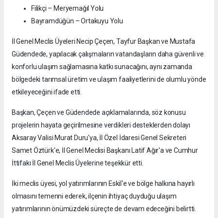
Filikçi – Meryemağıl Yolu
Bayramdüğün – Ortakuyu Yolu
İl Genel Meclis Üyeleri Necip Çeçen, Tayfur Başkan ve Mustafa
Güdendede, yapılacak çalışmaların vatandaşların daha güvenli ve
konforlu ulaşım sağlamasına katkı sunacağını, aynı zamanda
bölgedeki tarımsal üretim ve ulaşım faaliyetlerini de olumlu yönde
etkileyeceğini ifade etti.
Başkan, Çeçen ve Güdendede açıklamalarında, söz konusu
projelerin hayata geçirilmesine verdikleri desteklerden dolayı
Aksaray Valisi Murat Duru'ya, İl Özel İdaresi Genel Sekreteri
Samet Öztürk'e, İl Genel Meclisi Başkanı Latif Ağır'a ve Cumhur
İttifakı İl Genel Meclis Üyelerine teşekkür etti.
İki meclis üyesi, yol yatırımlarının Eskil'e ve bölge halkına hayırlı
olmasını temenni ederek, ilçenin ihtiyaç duyduğu ulaşım
yatırımlarının önümüzdeki süreçte de devam edeceğini belirtti.