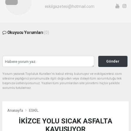
eskilgazetesi@hotmail.com
Okuyucu Yorumları
(0)
Gönder
Yorum yazarak Topluluk Kuralları’nı kabul etmiş bulunuyor ve eskilgazetesi.com
sitesine yaptığınız yorumunuzla ilgili doğrudan veya dolaylı tüm sorumluluğu tek
başınıza üstleniyorsunuz. Yazılan tüm yorumlardan site yönetimi hiçbir şekilde
sorumlu tutulamaz.
Anasayfa
ESKİL
İKİZCE YOLU SICAK ASFALTA
KAVUŞUYOR