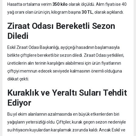
Hasatta ortalama verim
350 kilo
olarak ölçüldü. Alım fiyatı ise 40
yağ oranı olan ürün için, kilogram başına
30 TL
, olarak açıklandı.
Ziraat Odası Bereketli Sezon
Diledi
Eskil Ziraat Odası Başkanlığı, ayçiçeği hasadının başlamasıyla
birlikte çiftçilere bereketli bir sezon diledi. Ziraat Odası yetkilileri,
üreticilerin alın terinin karşılığını alabilmesi için ürün fiyatlarının
çiftçiyi memnun edecek seviyede kalmasının önemli olduğuna
dikkat çekti.
Kuraklık ve Yeraltı Suları Tehdit
Ediyor
Bu yıl ekim alanlarının azalmasında en büyük etkenlerden biri
yağışların yetersizliği oldu. Çiftçiler, kurak geçen sezon nedeniyle
su ihtiyacını kuyulardan karşılamak zorunda kaldı. Ancak Eskil ve