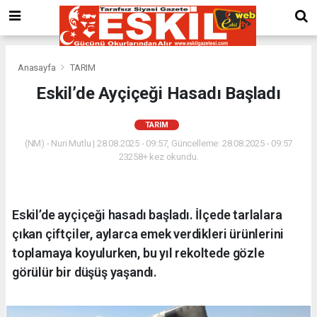
Anasayfa
TARIM
Eskil’de Ayçiçeği Hasadı Başladı
TARIM
(NM) - Nuri Mutlu | 28.08.2025 - 09:57, Güncelleme: 28.08.2025 - 09:57
23258+ kez okundu.
Eskil’de ayçiçeği hasadı başladı. İlçede tarlalara
çıkan çiftçiler, aylarca emek verdikleri ürünlerini
toplamaya koyulurken, bu yıl rekoltede gözle
görülür bir düşüş yaşandı.