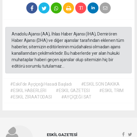
Anadolu Ajansı (AA), İhlas Haber Ajansı (İHA), Demirören
Haber Ajansı (DHA) ve diğer ajanslar tarafından eklenen tüm
haberler, sitemizin editörlerinin müdahalesi olmadan ajans
kanallarından çekilmektedir. Bu haberlerde yer alan hukuki
muhataplar haberi geçen ajanslar olup sitemizin hiç bir
editörü sorumlu tutulamaz...
#Eskil’de Ayçiçeği Hasadı Başladı
#ESKİL SON DAKİKA
#ESKİL HABERLERİ
#ESKİL GAZETESİ
#ESKİL TRIM
#ESKİL ZİRAATODASI
#AYÇİÇEĞİ SAT
ESKİL GAZETESİ