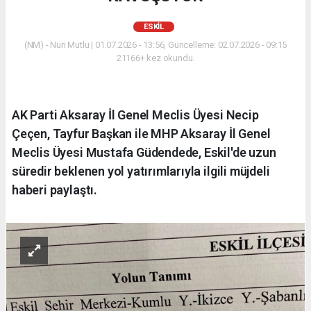
ESKİL
(NM) - Nuri Mutlu | 01.07.2026 - 13:56, Güncelleme: 02.07.2026 - 09:15
21166+ kez okundu.
AK Parti Aksaray İl Genel Meclis Üyesi Necip
Çeçen, Tayfur Başkan ile MHP Aksaray İl Genel
Meclis Üyesi Mustafa Güdendede, Eskil'de uzun
süredir beklenen yol yatırımlarıyla ilgili müjdeli
haberi paylaştı.