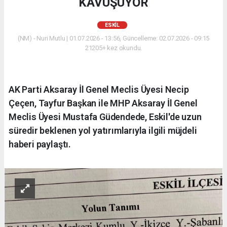
KAVUŞUYOR
ESKİL
(NM) - Nuri Mutlu | 01.07.2026 - 13:56, Güncelleme: 02.07.2026 - 09:15
21205+ kez okundu.
AK Parti Aksaray İl Genel Meclis Üyesi Necip
Çeçen, Tayfur Başkan ile MHP Aksaray İl Genel
Meclis Üyesi Mustafa Güdendede, Eskil'de uzun
süredir beklenen yol yatırımlarıyla ilgili müjdeli
haberi paylaştı.