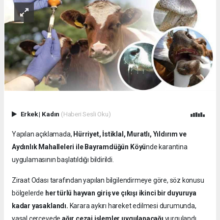
Erkek
|
Kadın
(Haberi Sesli Oku)
Yapılan açıklamada,
Hürriyet, İstiklal, Muratlı, Yıldırım ve
Aydınlık Mahalleleri ile Bayramdüğün Köyü
nde karantina
uygulamasının başlatıldığı bildirildi.
Ziraat Odası tarafından yapılan bilgilendirmeye göre, söz konusu
bölgelerde
her türlü hayvan giriş ve çıkışı ikinci bir duyuruya
kadar yasaklandı.
Karara aykırı hareket edilmesi durumunda,
yasal çerçevede
ağır cezai işlemler uygulanacağı
vurgulandı.