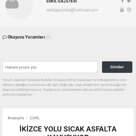
ESKİL GAZETESİ
eskilgazetesi@hotmail.com
Okuyucu Yorumları
(0)
Gönder
Yorum yazarak Topluluk Kuralları’nı kabul etmiş bulunuyor ve eskilgazetesi.com
sitesine yaptığınız yorumunuzla ilgili doğrudan veya dolaylı tüm sorumluluğu tek
başınıza üstleniyorsunuz. Yazılan tüm yorumlardan site yönetimi hiçbir şekilde
sorumlu tutulamaz.
Anasayfa
ESKİL
İKİZCE YOLU SICAK ASFALTA