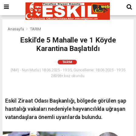
Anasayfa
TARIM
Eskil'de 5 Mahalle ve 1 Köyde
Karantina Başlatıldı
TARIM
(NM) - Nuri Mutlu | 18.06.2025 - 19:35, Güncelleme: 18.06.2025 - 19:35
28398+ kez okundu.
Eskil Ziraat Odası Başkanlığı, bölgede görülen şap
hastalığı vakaları nedeniyle hayvancılıkla uğraşan
vatandaşlara önemli uyarılarda bulundu.