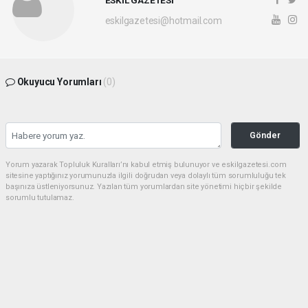
eskilgazetesi@hotmail.com
Okuyucu Yorumları
(0)
Gönder
Yorum yazarak Topluluk Kuralları’nı kabul etmiş bulunuyor ve eskilgazetesi.com
sitesine yaptığınız yorumunuzla ilgili doğrudan veya dolaylı tüm sorumluluğu tek
başınıza üstleniyorsunuz. Yazılan tüm yorumlardan site yönetimi hiçbir şekilde
sorumlu tutulamaz.
haber paketi
haber scripti
haber yazılımı
Tüm hakları saklı tutulmaktadır.Copyright 2026©