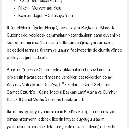
İkizce Yolu (Sıcak Asfalt)
Filikçi – Meryemağıl Yolu
Bayramdüğün – Ortakuyu Yolu
İl Genel Meclis Üyeleri Necip Çeçen, Tayfur Başkan ve Mustafa
Güdendede, yapılacak çalışmaların vatandaşların daha güvenli ve
konforlu ulaşım sağlamasına katkı sunacağını, aynı zamanda
bölgedeki tarımsal üretim ve ulaşım faaliyetlerini de olumlu yönde
etkileyeceğini ifade etti.
Başkan, Çeçen ve Güdendede açıklamalarında, söz konusu
projelerin hayata geçirilmesine verdikleri desteklerden dolayı
Aksaray Valisi Murat Duru'ya, İl Özel İdaresi Genel Sekreteri
Samet Öztürk'e, İl Genel Meclisi Başkanı Latif Ağır'a ve Cumhur
İttifakı İl Genel Meclis Üyelerine teşekkür etti.
İki meclis üyesi, yol yatırımlarının Eskil'e ve bölge halkına hayırlı
olmasını temenni ederek, ilçenin ihtiyaç duyduğu ulaşım
yatırımlarının önümüzdeki süreçte de devam edeceğini belirtti.