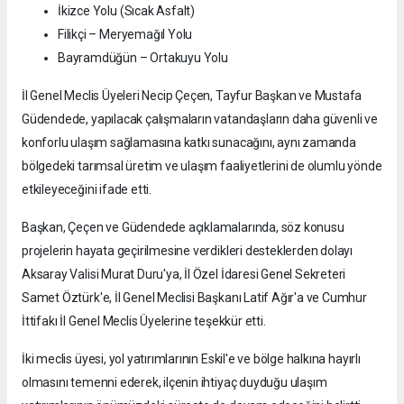
İkizce Yolu (Sıcak Asfalt)
Filikçi – Meryemağıl Yolu
Bayramdüğün – Ortakuyu Yolu
İl Genel Meclis Üyeleri Necip Çeçen, Tayfur Başkan ve Mustafa
Güdendede, yapılacak çalışmaların vatandaşların daha güvenli ve
konforlu ulaşım sağlamasına katkı sunacağını, aynı zamanda
bölgedeki tarımsal üretim ve ulaşım faaliyetlerini de olumlu yönde
etkileyeceğini ifade etti.
Başkan, Çeçen ve Güdendede açıklamalarında, söz konusu
projelerin hayata geçirilmesine verdikleri desteklerden dolayı
Aksaray Valisi Murat Duru'ya, İl Özel İdaresi Genel Sekreteri
Samet Öztürk'e, İl Genel Meclisi Başkanı Latif Ağır'a ve Cumhur
İttifakı İl Genel Meclis Üyelerine teşekkür etti.
İki meclis üyesi, yol yatırımlarının Eskil'e ve bölge halkına hayırlı
olmasını temenni ederek, ilçenin ihtiyaç duyduğu ulaşım