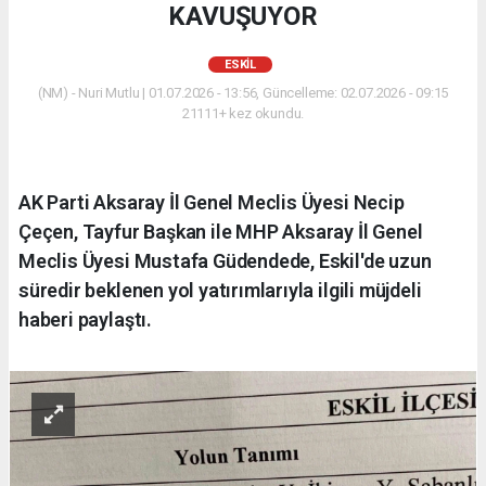
KAVUŞUYOR
ESKİL
(NM) - Nuri Mutlu | 01.07.2026 - 13:56, Güncelleme: 02.07.2026 - 09:15
21111+ kez okundu.
AK Parti Aksaray İl Genel Meclis Üyesi Necip
Çeçen, Tayfur Başkan ile MHP Aksaray İl Genel
Meclis Üyesi Mustafa Güdendede, Eskil'de uzun
süredir beklenen yol yatırımlarıyla ilgili müjdeli
haberi paylaştı.