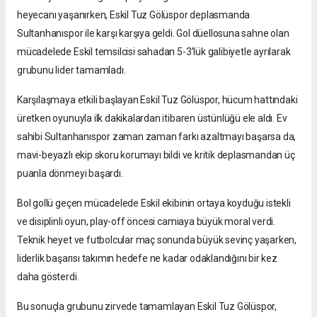
heyecanı yaşanırken, Eskil Tuz Gölüspor deplasmanda
Sultanhanıspor ile karşı karşıya geldi. Gol düellosuna sahne olan
mücadelede Eskil temsilcisi sahadan 5-3’lük galibiyetle ayrılarak
grubunu lider tamamladı.
Karşılaşmaya etkili başlayan Eskil Tuz Gölüspor, hücum hattındaki
üretken oyunuyla ilk dakikalardan itibaren üstünlüğü ele aldı. Ev
sahibi Sultanhanıspor zaman zaman farkı azaltmayı başarsa da,
mavi-beyazlı ekip skoru korumayı bildi ve kritik deplasmandan üç
puanla dönmeyi başardı.
Bol gollü geçen mücadelede Eskil ekibinin ortaya koyduğu istekli
ve disiplinli oyun, play-off öncesi camiaya büyük moral verdi.
Teknik heyet ve futbolcular maç sonunda büyük sevinç yaşarken,
liderlik başarısı takımın hedefe ne kadar odaklandığını bir kez
daha gösterdi.
Bu sonuçla grubunu zirvede tamamlayan Eskil Tuz Gölüspor,