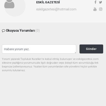
ESKİL GAZETESİ
eskilgazetesi@hotmail.com
Okuyucu Yorumları
(0)
Gönder
Yorum yazarak Topluluk Kuralları’nı kabul etmiş bulunuyor ve eskilgazetesi.com
sitesine yaptığınız yorumunuzla ilgili doğrudan veya dolaylı tüm sorumluluğu tek
başınıza üstleniyorsunuz. Yazılan tüm yorumlardan site yönetimi hiçbir şekilde
sorumlu tutulamaz.
Anasayfa
ESKİL
Eski Başkan Adayından Eskil
Belediyesi'ne Sert Eleştiriler