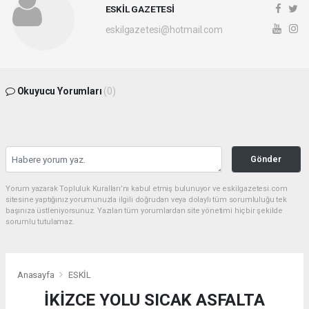
ESKİL GAZETESİ
eskilgazetesi@hotmail.com
Okuyucu Yorumları
(0)
Gönder
Yorum yazarak Topluluk Kuralları’nı kabul etmiş bulunuyor ve eskilgazetesi.com
sitesine yaptığınız yorumunuzla ilgili doğrudan veya dolaylı tüm sorumluluğu tek
başınıza üstleniyorsunuz. Yazılan tüm yorumlardan site yönetimi hiçbir şekilde
sorumlu tutulamaz.
Anasayfa
ESKİL
İKİZCE YOLU SICAK ASFALTA