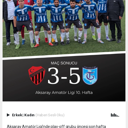
Erkek
|
Kadın
(Haberi Sesli Oku)
Aksaray Amatör Ligi’nde play-off grubu öncesi son hafta