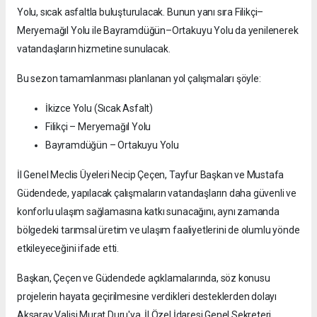
Yolu, sıcak asfaltla buluşturulacak. Bunun yanı sıra Filikçi–
Meryemağıl Yolu ile Bayramdüğün–Ortakuyu Yolu da yenilenerek
vatandaşların hizmetine sunulacak.
Bu sezon tamamlanması planlanan yol çalışmaları şöyle:
İkizce Yolu (Sıcak Asfalt)
Filikçi – Meryemağıl Yolu
Bayramdüğün – Ortakuyu Yolu
İl Genel Meclis Üyeleri Necip Çeçen, Tayfur Başkan ve Mustafa
Güdendede, yapılacak çalışmaların vatandaşların daha güvenli ve
konforlu ulaşım sağlamasına katkı sunacağını, aynı zamanda
bölgedeki tarımsal üretim ve ulaşım faaliyetlerini de olumlu yönde
etkileyeceğini ifade etti.
Başkan, Çeçen ve Güdendede açıklamalarında, söz konusu
projelerin hayata geçirilmesine verdikleri desteklerden dolayı
Aksaray Valisi Murat Duru'ya, İl Özel İdaresi Genel Sekreteri