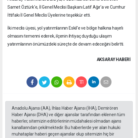
Samet Öztürk'e, İl Genel Meclisi Başkanı Latif Ağır'a ve Cumhur
İttifakı İl Genel Meclis Üyelerine teşekkür etti.
İki meclis üyesi, yol yatırımlarının Eskil'e ve bölge halkına hayırlı
olmasını temenni ederek, ilçenin ihtiyaç duyduğu ulaşım
yatırımlarının önümüzdeki süreçte de devam edeceğini belirtti.
AKSARAY HABERİ
Anadolu Ajansı (AA), İhlas Haber Ajansı (İHA), Demirören
Haber Ajansı (DHA) ve diğer ajanslar tarafından eklenen tüm
haberler, sitemizin editörlerinin müdahalesi olmadan ajans
kanallarından çekilmektedir. Bu haberlerde yer alan hukuki
muhataplar haberi geçen ajanslar olup sitemizin hiç bir