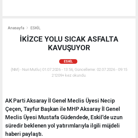
Anasayfa
ESKİL
İKİZCE YOLU SICAK ASFALTA
KAVUŞUYOR
ESKİL
(NM) - Nuri Mutlu | 01.07.2026 - 13:56, Güncelleme: 02.07.2026 - 09:15
21209+ kez okundu.
AK Parti Aksaray İl Genel Meclis Üyesi Necip
Çeçen, Tayfur Başkan ile MHP Aksaray İl Genel
Meclis Üyesi Mustafa Güdendede, Eskil'de uzun
süredir beklenen yol yatırımlarıyla ilgili müjdeli
haberi paylaştı.