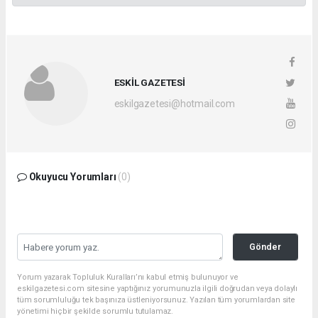
ESKİL GAZETESİ
eskilgazetesi@hotmail.com
Okuyucu Yorumları
(0)
Gönder
Yorum yazarak Topluluk Kuralları’nı kabul etmiş bulunuyor ve
eskilgazetesi.com sitesine yaptığınız yorumunuzla ilgili doğrudan veya dolaylı
tüm sorumluluğu tek başınıza üstleniyorsunuz. Yazılan tüm yorumlardan site
yönetimi hiçbir şekilde sorumlu tutulamaz.