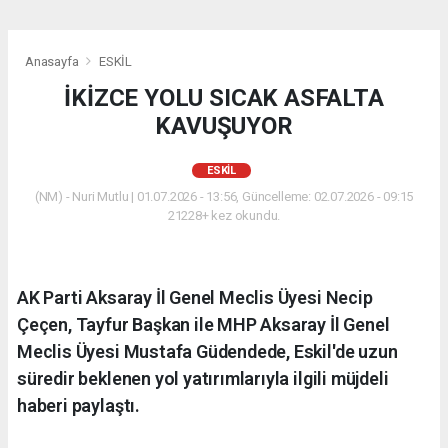
Anasayfa
ESKİL
İKİZCE YOLU SICAK ASFALTA
KAVUŞUYOR
ESKİL
(NM) - Nuri Mutlu | 01.07.2026 - 13:56, Güncelleme: 02.07.2026 - 09:15
21228+ kez okundu.
AK Parti Aksaray İl Genel Meclis Üyesi Necip
Çeçen, Tayfur Başkan ile MHP Aksaray İl Genel
Meclis Üyesi Mustafa Güdendede, Eskil'de uzun
süredir beklenen yol yatırımlarıyla ilgili müjdeli
haberi paylaştı.