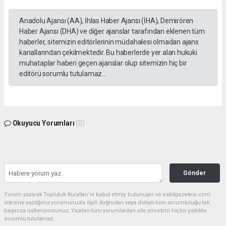
Anadolu Ajansı (AA), İhlas Haber Ajansı (İHA), Demirören
Haber Ajansı (DHA) ve diğer ajanslar tarafından eklenen tüm
haberler, sitemizin editörlerinin müdahalesi olmadan ajans
kanallarından çekilmektedir. Bu haberlerde yer alan hukuki
muhataplar haberi geçen ajanslar olup sitemizin hiç bir
editörü sorumlu tutulamaz...
Okuyucu Yorumları
(0)
Gönder
Yorum yazarak Topluluk Kuralları’nı kabul etmiş bulunuyor ve eskilgazetesi.com
sitesine yaptığınız yorumunuzla ilgili doğrudan veya dolaylı tüm sorumluluğu tek
başınıza üstleniyorsunuz. Yazılan tüm yorumlardan site yönetimi hiçbir şekilde
sorumlu tutulamaz.