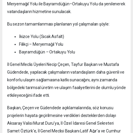
Meryemağıl Yolu ile Bayramdüğün–Ortakuyu Yolu da yenilenerek
vatandaşların hizmetine sunulacak.
Bu sezon tamamlanması planlanan yol çalışmaları şöyle:
İkizce Yolu (Sıcak Asfalt)
Filikçi – Meryemağıl Yolu
Bayramdüğün – Ortakuyu Yolu
İl Genel Meclis Üyeleri Necip Çeçen, Tayfur Başkan ve Mustafa
Güdendede, yapılacak çalışmaların vatandaşların daha güvenli ve
konforlu ulaşım sağlamasına katkı sunacağını, aynı zamanda
bölgedeki tarımsal üretim ve ulaşım faaliyetlerini de olumlu yönde
etkileyeceğini ifade etti.
Başkan, Çeçen ve Güdendede açıklamalarında, söz konusu
projelerin hayata geçirilmesine verdikleri desteklerden dolayı
Aksaray Valisi Murat Duru'ya, İl Özel İdaresi Genel Sekreteri
Samet Öztürk'e, İl Genel Meclisi Başkanı Latif Ağır'a ve Cumhur