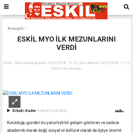
Anasayfa
ESKİL MYO İLK MEZUNLARINI
VERDİ
(İHA) - İhlas Haber Ajansı | 10.07.2018 - 11:15, Güncelleme: 10.07.2018 - 11:15
7022+ kez okundu.
Erkek
|
Kadın
(Haberi Sesli Oku)
Kurulduğu günden bu yana hızlı bir gelişim gösteren ve sadece
akademik olarak değil, sosyal ve kültürel olarak da ilçeye önemli