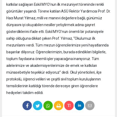
katkılar sağlayan Eskil MYO’nun ilk mezuniyet töreninde renkli
görüntüler yaşandı. Törene katılan ASÜ Rektör Yardımcısı Prof. Dr.
Hacı Murat Yılmaz, milli ve manevi değerlere bağlı, günümüz
dünyasını iyi okuyabilen nesiller yetiştirmek adına gayret
gösterdiklerini ifade etti. Eskil MYO’nun önemli bir potansiyele
sahip olduğuna dikkat çeken Prof. Yılmaz, “Okulumuz ilk
mezunlarını verdi. Tüm mezun öğrencilerimize yeni hayatlarında
başarılar diliyoruz. Öğrencilerimizin, burada edindikleri bilgilerle,
toplum faydasına önemli işler yapacağına inanıyoruz. Tüm
ailelerimize ve akademisyenlerimize de emek ve katkıları
münasebetiyle teşekkür ediyoruz” dedi. Okul yöneticileri, ilçe
protokolü, öğrenci velileri ve çeşitli sivil toplum kuruluşlarının
temsilcilerinin katıldığı törende dereceye giren öğrencilere
hediyeleri takdim edildi.