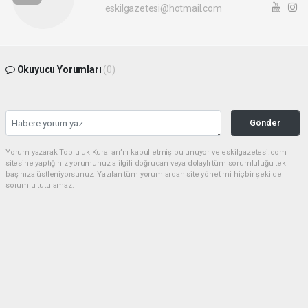
eskilgazetesi@hotmail.com
Okuyucu Yorumları
(0)
Gönder
Yorum yazarak Topluluk Kuralları’nı kabul etmiş bulunuyor ve eskilgazetesi.com
sitesine yaptığınız yorumunuzla ilgili doğrudan veya dolaylı tüm sorumluluğu tek
başınıza üstleniyorsunuz. Yazılan tüm yorumlardan site yönetimi hiçbir şekilde
sorumlu tutulamaz.
Anasayfa
ESKİL
Eski Başkan Adayından Eskil
Belediyesi'ne Sert Eleştiriler