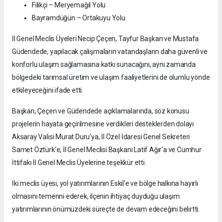
Filikçi – Meryemağıl Yolu
Bayramdüğün – Ortakuyu Yolu
İl Genel Meclis Üyeleri Necip Çeçen, Tayfur Başkan ve Mustafa
Güdendede, yapılacak çalışmaların vatandaşların daha güvenli ve
konforlu ulaşım sağlamasına katkı sunacağını, aynı zamanda
bölgedeki tarımsal üretim ve ulaşım faaliyetlerini de olumlu yönde
etkileyeceğini ifade etti.
Başkan, Çeçen ve Güdendede açıklamalarında, söz konusu
projelerin hayata geçirilmesine verdikleri desteklerden dolayı
Aksaray Valisi Murat Duru'ya, İl Özel İdaresi Genel Sekreteri
Samet Öztürk'e, İl Genel Meclisi Başkanı Latif Ağır'a ve Cumhur
İttifakı İl Genel Meclis Üyelerine teşekkür etti.
İki meclis üyesi, yol yatırımlarının Eskil'e ve bölge halkına hayırlı
olmasını temenni ederek, ilçenin ihtiyaç duyduğu ulaşım
yatırımlarının önümüzdeki süreçte de devam edeceğini belirtti.