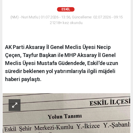
ESKİL
(NM) - Nuri Mutlu | 01.07.2026 - 13:56, Güncelleme: 02.07.2026 - 09:15
21218+ kez okundu.
AK Parti Aksaray İl Genel Meclis Üyesi Necip
Çeçen, Tayfur Başkan ile MHP Aksaray İl Genel
Meclis Üyesi Mustafa Güdendede, Eskil'de uzun
süredir beklenen yol yatırımlarıyla ilgili müjdeli
haberi paylaştı.