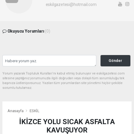
eskilgazetesi@hotmail.com
Okuyucu Yorumları
(0)
Gönder
Yorum yazarak Topluluk Kuralları’nı kabul etmiş bulunuyor ve eskilgazetesi.com
sitesine yaptığınız yorumunuzla ilgili doğrudan veya dolaylı tüm sorumluluğu tek
başınıza üstleniyorsunuz. Yazılan tüm yorumlardan site yönetimi hiçbir şekilde
sorumlu tutulamaz.
Anasayfa
ESKİL
İKİZCE YOLU SICAK ASFALTA
KAVUŞUYOR