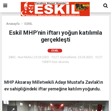
Anasayfa
ESKİL
Eskil MHP'nin iftarı yoğun katılımla
gerçekleşti
ESKİL
(NM) - Nuri Mutlu | 23.04.2023 - 10:27, Güncelleme: 23.04.2023 - 10:27
10387+ kez okundu.
MHP Aksaray Milletvekili Adayı Mustafa Zavlak'ın
ev sahipliğindeki iftar yemeğine katılım yoğundu.