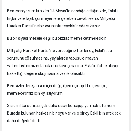
Ben inanıyorum ki sizler 14 Mayıs’ta sandığa gittiğinizde, Eskil’i
hiçbir yere layık görmeyenlere gereken cevabı verip, Milliyetçi
Hareket Partisi’ne bir oyunuzla teşekkür edeceksiniz.
Bu bir siyasi mesele değil bu bizzat memleket melesidir.
Milliyetçi Hareket Partisi’ne vereceğiniz her bir oy, Eskil’in su
sorununu çözülmesine, yaylalarda tapusu olmayan
vatandaşlarımızın tapularına kavuşmasına, Eskil’in fabrikalaşıp
hak ettiği değere ulaşmasına vesile olacaktır.
Ben sizlerden şahsım için değil, ilçem için, çöl bölgesi için,
memleketimiz için oy istiyorum.
Sizleri iftar sonrası çok daha uzun konuşup yormak istemem.
Burada bulunan herkesin bir oyu var ve o bir oy Eskil için artık çok
daha değerli." dedi.