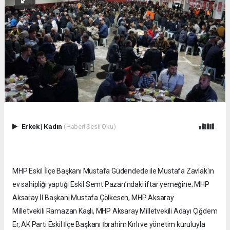
Erkek
|
Kadın
(Haberi Sesli Oku)
MHP Eskil İlçe Başkanı Mustafa Güdendede ile Mustafa Zavlak'ın
ev sahipliği yaptığı Eskil Semt Pazarı’ndaki iftar yemeğine; MHP
Aksaray İl Başkanı Mustafa Çölkesen, MHP Aksaray
Milletvekili Ramazan Kaşlı, MHP Aksaray Milletvekili Adayı Çiğdem
Er, AK Parti Eskil İlçe Başkanı İbrahim Kırlı ve yönetim kuruluyla