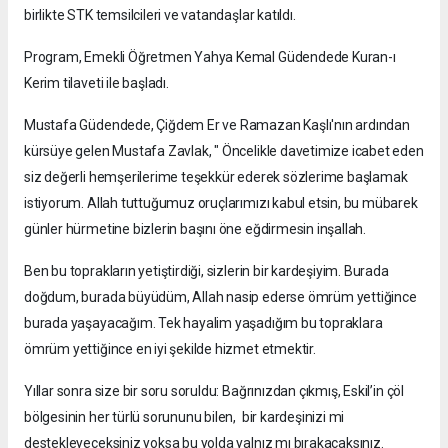
birlikte STK temsilcileri ve vatandaşlar katıldı.
Program, Emekli Öğretmen Yahya Kemal Güdendede Kuran-ı
Kerim tilaveti ile başladı.
Mustafa Güdendede, Çiğdem Er ve Ramazan Kaşlı'nın ardından
kürsüye gelen Mustafa Zavlak, " Öncelikle davetimize icabet eden
siz değerli hemşerilerime teşekkür ederek sözlerime başlamak
istiyorum. Allah tuttuğumuz oruçlarımızı kabul etsin, bu mübarek
günler hürmetine bizlerin başını öne eğdirmesin inşallah.
Ben bu toprakların yetiştirdiği, sizlerin bir kardeşiyim. Burada
doğdum, burada büyüdüm, Allah nasip ederse ömrüm yettiğince
burada yaşayacağım. Tek hayalim yaşadığım bu topraklara
ömrüm yettiğince en iyi şekilde hizmet etmektir.
Yıllar sonra size bir soru soruldu: Bağrınızdan çıkmış, Eskil’in çöl
bölgesinin her türlü sorununu bilen, bir kardeşinizi mi
destekleyeceksiniz yoksa bu yolda yalnız mı bırakacaksınız.