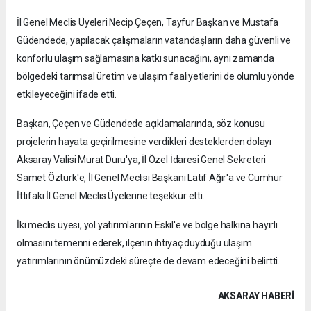
İl Genel Meclis Üyeleri Necip Çeçen, Tayfur Başkan ve Mustafa
Güdendede, yapılacak çalışmaların vatandaşların daha güvenli ve
konforlu ulaşım sağlamasına katkı sunacağını, aynı zamanda
bölgedeki tarımsal üretim ve ulaşım faaliyetlerini de olumlu yönde
etkileyeceğini ifade etti.
Başkan, Çeçen ve Güdendede açıklamalarında, söz konusu
projelerin hayata geçirilmesine verdikleri desteklerden dolayı
Aksaray Valisi Murat Duru'ya, İl Özel İdaresi Genel Sekreteri
Samet Öztürk'e, İl Genel Meclisi Başkanı Latif Ağır'a ve Cumhur
İttifakı İl Genel Meclis Üyelerine teşekkür etti.
İki meclis üyesi, yol yatırımlarının Eskil'e ve bölge halkına hayırlı
olmasını temenni ederek, ilçenin ihtiyaç duyduğu ulaşım
yatırımlarının önümüzdeki süreçte de devam edeceğini belirtti.
AKSARAY HABERİ