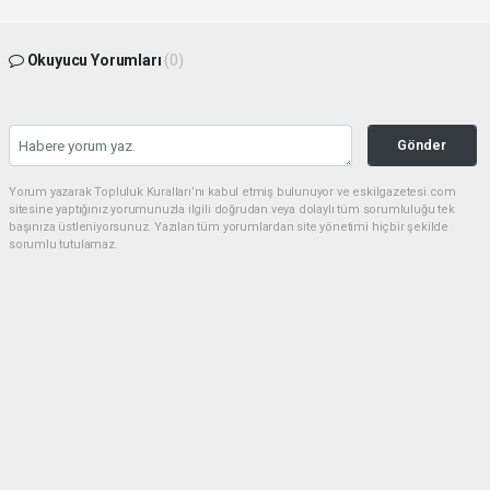
Okuyucu Yorumları
(0)
Gönder
Yorum yazarak Topluluk Kuralları’nı kabul etmiş bulunuyor ve eskilgazetesi.com
sitesine yaptığınız yorumunuzla ilgili doğrudan veya dolaylı tüm sorumluluğu tek
başınıza üstleniyorsunuz. Yazılan tüm yorumlardan site yönetimi hiçbir şekilde
sorumlu tutulamaz.
Anasayfa
ESKİL
Eski Başkan Adayından Eskil
Belediyesi'ne Sert Eleştiriler
ESKİL
(NM) - Nuri Mutlu | 20.07.2026 - 18:41, Güncelleme: 20.07.2026 - 20:11