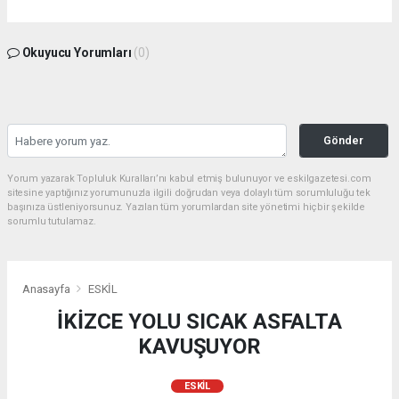
Okuyucu Yorumları
(0)
Gönder
Yorum yazarak Topluluk Kuralları’nı kabul etmiş bulunuyor ve eskilgazetesi.com
sitesine yaptığınız yorumunuzla ilgili doğrudan veya dolaylı tüm sorumluluğu tek
başınıza üstleniyorsunuz. Yazılan tüm yorumlardan site yönetimi hiçbir şekilde
sorumlu tutulamaz.
Anasayfa
ESKİL
İKİZCE YOLU SICAK ASFALTA
KAVUŞUYOR
ESKİL