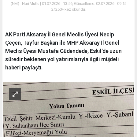
(NM) - Nuri Mutlu | 01.07.2026 - 13:56, Güncelleme: 02.07.2026 - 09:15
21250+ kez okundu.
AK Parti Aksaray İl Genel Meclis Üyesi Necip
Çeçen, Tayfur Başkan ile MHP Aksaray İl Genel
Meclis Üyesi Mustafa Güdendede, Eskil'de uzun
süredir beklenen yol yatırımlarıyla ilgili müjdeli
haberi paylaştı.