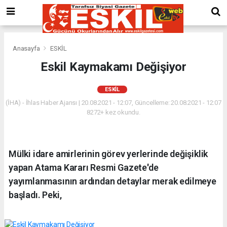
Anasayfa
ESKİL
Eskil Kaymakamı Değişiyor
ESKİL
(İHA) - İhlas Haber Ajansı | 20.08.2021 - 12:07, Güncelleme: 20.08.2021 - 12:07
8272+ kez okundu.
Mülki idare amirlerinin görev yerlerinde değişiklik
yapan Atama Kararı Resmi Gazete'de
yayımlanmasının ardından detaylar merak edilmeye
başladı. Peki,