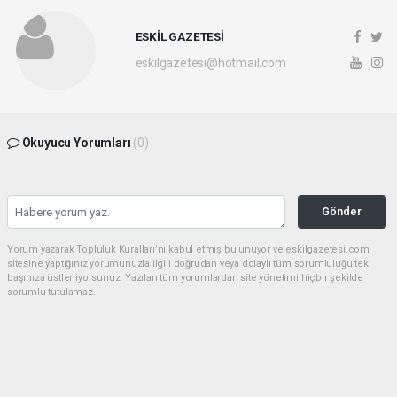
ESKİL GAZETESİ
eskilgazetesi@hotmail.com
Okuyucu Yorumları
(0)
Gönder
Yorum yazarak Topluluk Kuralları’nı kabul etmiş bulunuyor ve eskilgazetesi.com
sitesine yaptığınız yorumunuzla ilgili doğrudan veya dolaylı tüm sorumluluğu tek
başınıza üstleniyorsunuz. Yazılan tüm yorumlardan site yönetimi hiçbir şekilde
sorumlu tutulamaz.
haber paketi
haber scripti
haber yazılımı