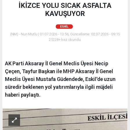
İKİZCE YOLU SICAK ASFALTA
KAVUŞUYOR
ESKİL
(NM) - Nuri Mutlu | 01.07.2026 - 13:56, Güncelleme: 02.07.2026 - 09:15
21228+ kez okundu.
AK Parti Aksaray İl Genel Meclis Üyesi Necip
Çeçen, Tayfur Başkan ile MHP Aksaray İl Genel
Meclis Üyesi Mustafa Güdendede, Eskil'de uzun
süredir beklenen yol yatırımlarıyla ilgili müjdeli
haberi paylaştı.