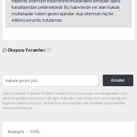
haberler, sitemizin editörlerinin müdahalesi olmadan ajans
kanallarından çekilmektedir. Bu haberlerde yer alan hukuki
muhataplar haberi geçen ajanslar olup sitemizin hiç bir
editörü sorumlu tutulamaz...
Okuyucu Yorumları
(0)
Gönder
Yorum yazarak Topluluk Kuralları’nı kabul etmiş bulunuyor ve eskilgazetesi.com
sitesine yaptığınız yorumunuzla ilgili doğrudan veya dolaylı tüm sorumluluğu tek
başınıza üstleniyorsunuz. Yazılan tüm yorumlardan site yönetimi hiçbir şekilde
sorumlu tutulamaz.
Anasayfa
ESKİL