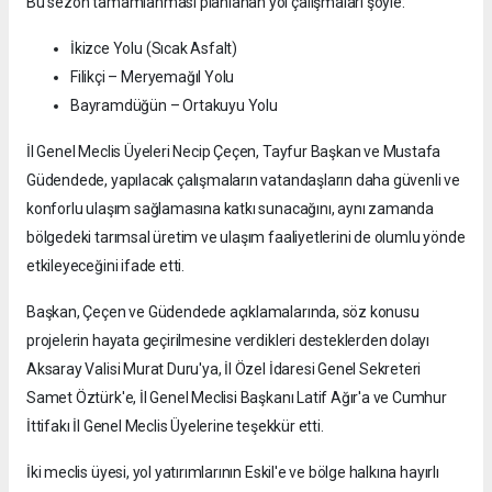
Bu sezon tamamlanması planlanan yol çalışmaları şöyle:
İkizce Yolu (Sıcak Asfalt)
Filikçi – Meryemağıl Yolu
Bayramdüğün – Ortakuyu Yolu
İl Genel Meclis Üyeleri Necip Çeçen, Tayfur Başkan ve Mustafa
Güdendede, yapılacak çalışmaların vatandaşların daha güvenli ve
konforlu ulaşım sağlamasına katkı sunacağını, aynı zamanda
bölgedeki tarımsal üretim ve ulaşım faaliyetlerini de olumlu yönde
etkileyeceğini ifade etti.
Başkan, Çeçen ve Güdendede açıklamalarında, söz konusu
projelerin hayata geçirilmesine verdikleri desteklerden dolayı
Aksaray Valisi Murat Duru'ya, İl Özel İdaresi Genel Sekreteri
Samet Öztürk'e, İl Genel Meclisi Başkanı Latif Ağır'a ve Cumhur
İttifakı İl Genel Meclis Üyelerine teşekkür etti.
İki meclis üyesi, yol yatırımlarının Eskil'e ve bölge halkına hayırlı