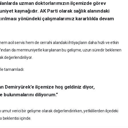
alanlarda uzman doktorlarımızın ilçemizde görev
niyet kaynağıdır. AK Parti olarak sağlık alanındaki
rtırılması yönündeki çalışmalarımız kararlılıkla devam
hem acil servis hem de cerrahi alandaki ihtiyaçların daha hızlı ve etkin
arafından da memnuniyetle karşılanan bu gelişme, uzun süredir beklenen
k değerlendiriliyor.
rle tamamladı:
an Demiryürek’e ilçemize hoş geldiniz diyor,
e bulunmalarını diliyorum.”
 umut verici bir gelişme olarak değerlendirirken, yetkililerden ilçedeki
 beklentisi içinde.