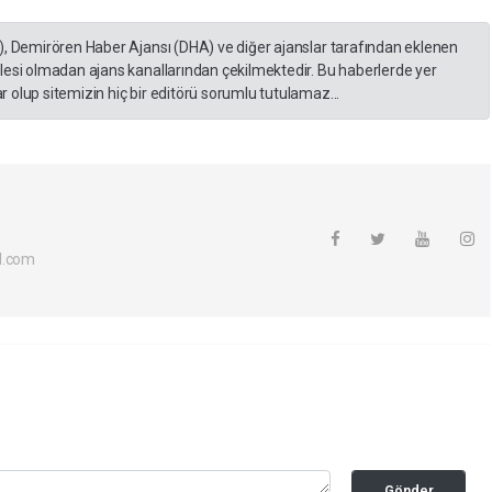
), Demirören Haber Ajansı (DHA) ve diğer ajanslar tarafından eklenen
lesi olmadan ajans kanallarından çekilmektedir. Bu haberlerde yer
 olup sitemizin hiç bir editörü sorumlu tutulamaz...
l.com
Gönder