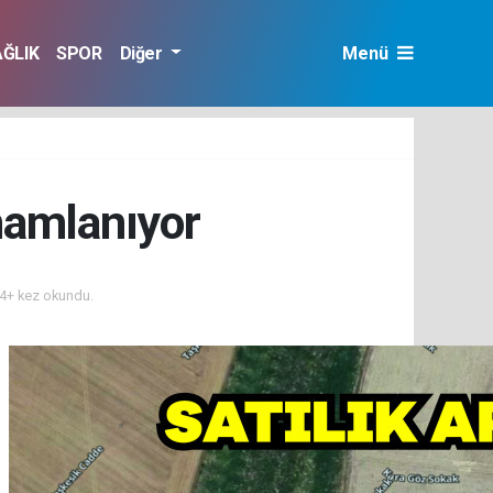
AĞLIK
SPOR
Diğer
Menü
mamlanıyor
4+ kez okundu.