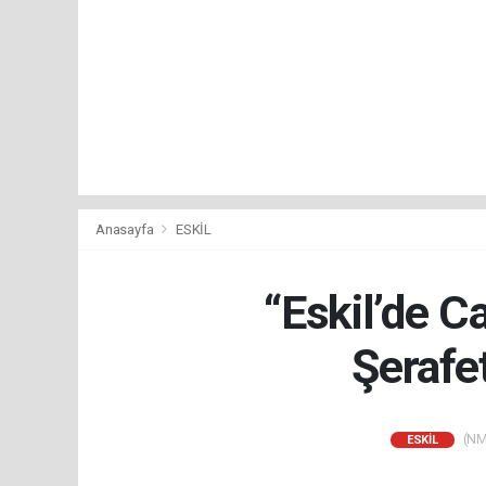
Anasayfa
ESKİL
“Eskil’de C
Şerafe
(NM)
ESKİL