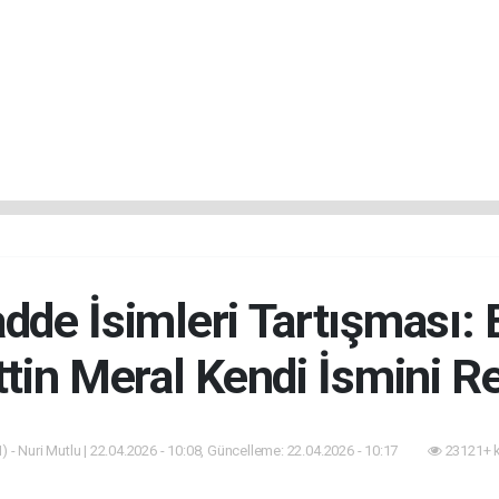
adde İsimleri Tartışması:
ttin Meral Kendi İsmini Re
 - Nuri Mutlu | 22.04.2026 - 10:08, Güncelleme: 22.04.2026 - 10:17
23121+ 