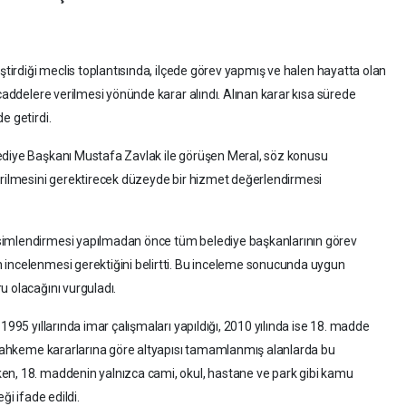
eştirdiği meclis toplantısında, ilçede görev yapmış ve halen hayatta olan
 caddelere verilmesi yönünde karar alındı. Alınan karar kısa sürede
e getirdi.
ediye Başkanı Mustafa Zavlak ile görüşen Meral, söz konusu
erilmesini gerektirecek düzeyde bir hizmet değerlendirmesi
simlendirmesi yapılmadan önce tüm belediye başkanlarının görev
 incelenmesi gerektiğini belirtti. Bu inceleme sonucunda uygun
u olacağını vurguladı.
1995 yıllarında imar çalışmaları yapıldığı, 2010 yılında ise 18. madde
. Mahkeme kararlarına göre altyapısı tamamlanmış alanlarda bu
en, 18. maddenin yalnızca cami, okul, hastane ve park gibi kamu
ği ifade edildi.