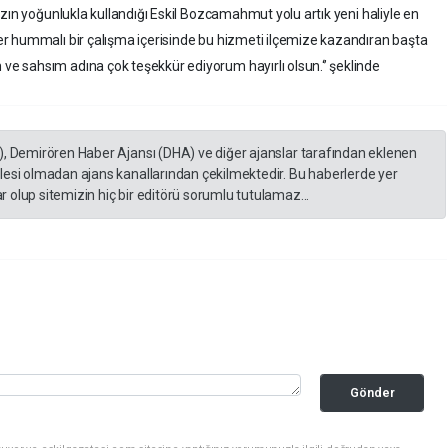
zın yoğunlukla kullandığı Eskil Bozcamahmut yolu artık yeni haliyle en
r hummalı bir çalışma içerisinde bu hizmeti ilçemize kazandıran başta
 sahsım adına çok teşekkür ediyorum hayırlı olsun.‘’ şeklinde
), Demirören Haber Ajansı (DHA) ve diğer ajanslar tarafından eklenen
lesi olmadan ajans kanallarından çekilmektedir. Bu haberlerde yer
 olup sitemizin hiç bir editörü sorumlu tutulamaz...
Gönder