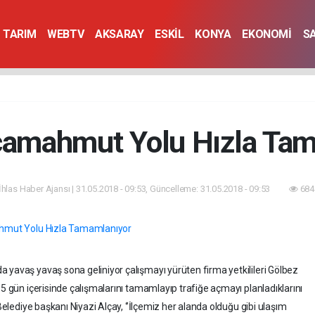
TARIM
WEBTV
AKSARAY
ESKİL
KONYA
EKONOMİ
S
camahmut Yolu Hızla Ta
İhlas Haber Ajansı | 31.05.2018 - 09:53, Güncelleme: 31.05.2018 - 09:53
684
 yavaş yavaş sona geliniyor çalışmayı yürüten firma yetkilileri Gölbez
15 gün içerisinde çalışmalarını tamamlayıp trafiğe açmayı planladıklarını
 Belediye başkanı Niyazi Alçay, ‘’İlçemiz her alanda olduğu gibi ulaşım