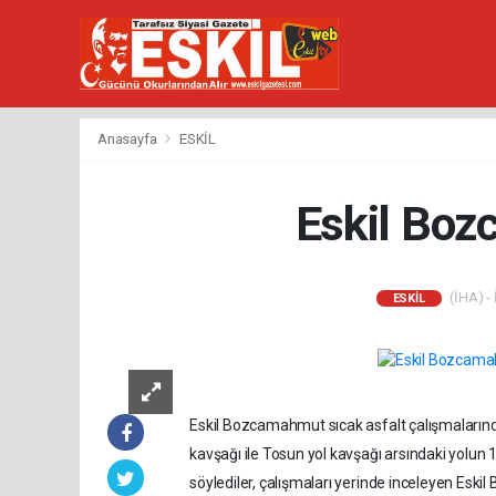
Anasayfa
ESKİL
Eskil Boz
(İHA) - 
ESKİL
Eskil Bozcamahmut sıcak asfalt çalışmalarında
kavşağı ile Tosun yol kavşağı arsındaki yolun 
söylediler, çalışmaları yerinde inceleyen Eskil