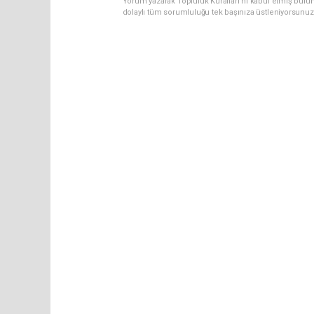
Yorum yazarak Topluluk Kuralları’nı kabul etmiş bulun
dolaylı tüm sorumluluğu tek başınıza üstleniyorsunuz