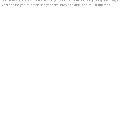
uyor ve eskilgazetesi.com sitesine yaptığınız yorumunuzla ilgili doğrudan veya
. Yazılan tüm yorumlardan site yönetimi hiçbir şekilde sorumlu tutulamaz.