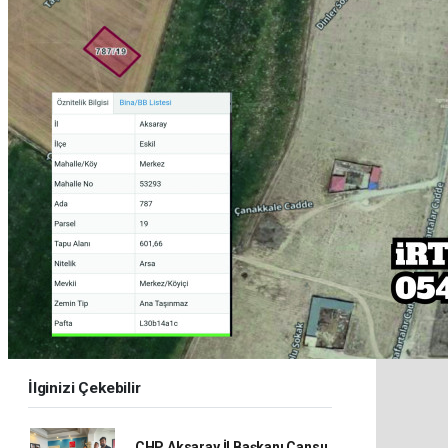
İlginizi Çekebilir
CHP Aksaray İl Başkanı Cansu