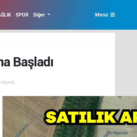
AĞLIK
SPOR
Diğer
Menü
na Başladı
 okundu.