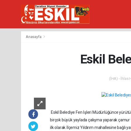
Anasayfa
Eskil Bel
(İHA) - İhlas
Eskil Belediye Fen İşleri Müdürlüğünce yürütül
birçok büyük yaylada çalışma yaparak çamur ve
ilk olarak İlçemiz Yıldırım mahallesine bağlı 