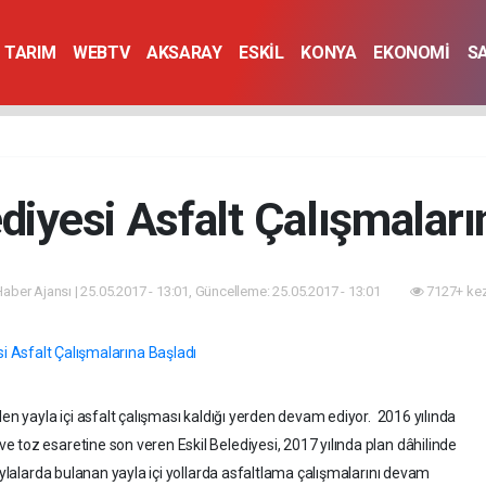
TARIM
WEBTV
AKSARAY
ESKİL
KONYA
EKONOMİ
S
ediyesi Asfalt Çalışmaları
 Haber Ajansı | 25.05.2017 - 13:01, Güncelleme: 25.05.2017 - 13:01
7127+ kez
en yayla içi asfalt çalışması kaldığı yerden devam ediyor. 2016 yılında
 toz esaretine son veren Eskil Belediyesi, 2017 yılında plan dâhilinde
yaylalarda bulanan yayla içi yollarda asfaltlama çalışmalarını devam