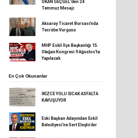
OKAN GEÇGEL'den 24
Temmuz Mesajı:
Aksaray Ticaret Borsası'nda
Tecrübe Vurgusu
MHP Eskil İlçe Başkanlığı 15.
Olağan Kongresi 9 Ağustos'ta
Yapılacak
En Çok Okunanlar
İKİZCE YOLU SICAK ASFALTA
KAVUŞUYOR
Eski Başkan Adayından Eskil
Belediyesi'ne Sert Eleştiriler