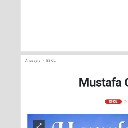
Anasayfa
ESKİL
Mustafa C
(NM
ESKİL