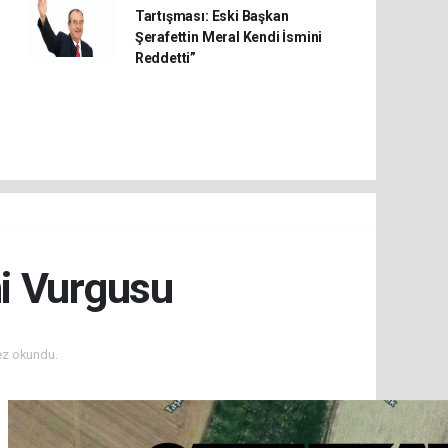
Tartışması: Eski Başkan
Şerafettin Meral Kendi İsmini
Reddetti”
mi Vurgusu
ez okundu.