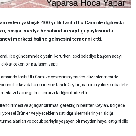
 eden yaklaşık 400 yıllık tarihi Ulu Cami ile ilgili eski
an, sosyal medya hesabından yaptığı paylaşımda
anevi merkezi haline gelmesini temenni etti.
ami, ilçe gündemindeki yerini korurken, eski belediye başkan adayı
ikkat çeken bir paylaşım yaptı.
er arasında tarihi Ulu Cami ve çevresinin yeniden düzenlenmesi de
yonunu bir kez daha gündeme taşıdı. Ceylan, caminin yalnızca ibadete
merkezi haline gelmesini arzuladığını ifade etti.
illendirilmesi ve ağaçlandırılması gerektiğini belirten Ceylan, bölgede
yöresel ürünler ve yiyeceklerin satıldığı işletmelerin yer aldığı,
oturma alanları ve çocuk parkıyla yaşayan bir meydan hayal ettiğini dile