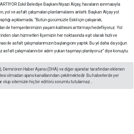
TIYOR Eskil Belediye Başkanı Niyazi Alçay, havaların ısınmasıyla
n, yol ve asfalt çalışmaları planlamalarını anlattı. Başkan Alçay yol
aptığı açıklamada; “Bütün gücümüzle Eskil için çalışarak,
rı ile hemşerilerimizin yaşam kalitesini arttırmayı hedefliyoruz. Yol
rinden olan hizmetleri İlçemizin her noktasında eşit olarak hızlı ve
sı ile asfalt çalışmalarımızın başlangıcını yaptık. Bu yıl daha da yoğun
iz asfalt çalışmalarını bir adım yukarı taşımayı planlıyoruz” diye konuştu.
), Demirören Haber Ajansı (DHA) ve diğer ajanslar tarafından eklenen
lesi olmadan ajans kanallarından çekilmektedir. Bu haberlerde yer
 olup sitemizin hiç bir editörü sorumlu tutulamaz...