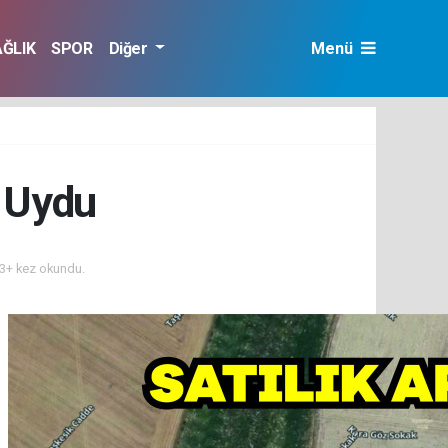
AĞLIK
SPOR
Diğer
Menü
 Uydu
3+ kez okundu.