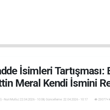
adde İsimleri Tartışması:
ttin Meral Kendi İsmini Re
 - Nuri Mutlu | 22.04.2026 - 10:08, Güncelleme: 22.04.2026 - 10:17
23077+ 