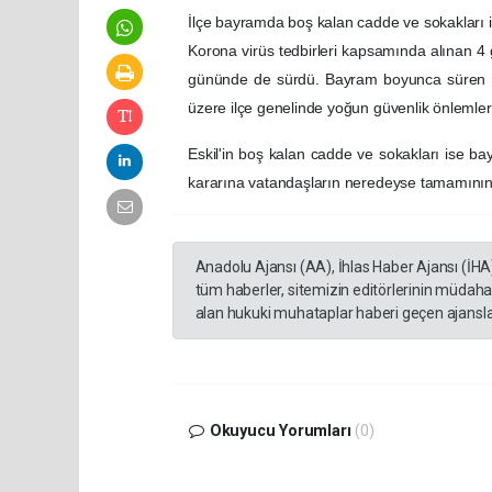
İlçe bayramda boş kalan cadde ve sokakları il
Korona virüs tedbirleri kapsamında alınan 
gününde de sürdü. Bayram boyunca süren kı
üzere ilçe genelinde yoğun güvenlik önlemleri
Eskil'in boş kalan cadde ve sokakları ise ba
kararına vatandaşların neredeyse tamamının r
Anadolu Ajansı (AA), İhlas Haber Ajansı (İHA
tüm haberler, sitemizin editörlerinin müdaha
alan hukuki muhataplar haberi geçen ajanslar
Okuyucu Yorumları
(0)