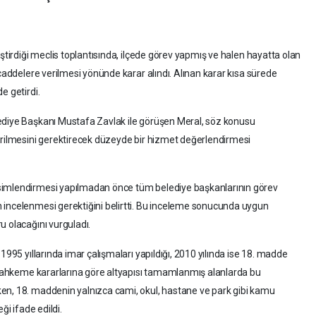
eştirdiği meclis toplantısında, ilçede görev yapmış ve halen hayatta olan
 caddelere verilmesi yönünde karar alındı. Alınan karar kısa sürede
e getirdi.
ediye Başkanı Mustafa Zavlak ile görüşen Meral, söz konusu
erilmesini gerektirecek düzeyde bir hizmet değerlendirmesi
simlendirmesi yapılmadan önce tüm belediye başkanlarının görev
 incelenmesi gerektiğini belirtti. Bu inceleme sonucunda uygun
u olacağını vurguladı.
1995 yıllarında imar çalışmaları yapıldığı, 2010 yılında ise 18. madde
. Mahkeme kararlarına göre altyapısı tamamlanmış alanlarda bu
en, 18. maddenin yalnızca cami, okul, hastane ve park gibi kamu
ği ifade edildi.