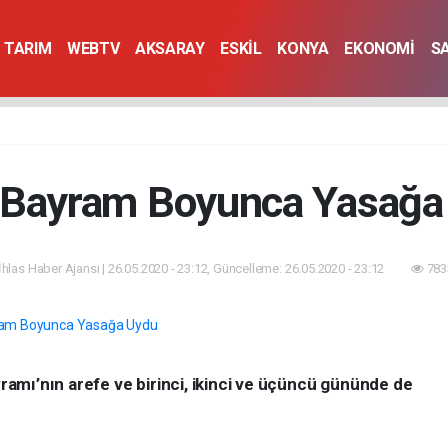
TARIM
WEBTV
AKSARAY
ESKİL
KONYA
EKONOMİ
S
l Bayram Boyunca Yasağa
İhlas Haber Ajansı | 26.05.2020 - 23:12, Güncelleme: 26.05.2020 - 23:12
783
amı’nın arefe ve birinci, ikinci ve üçüncü gününde de