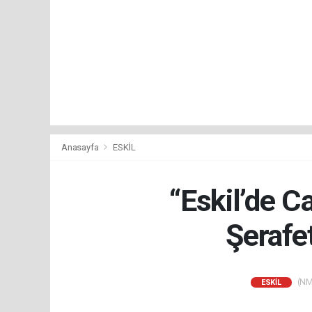
Anasayfa
ESKİL
“Eskil’de C
Şerafe
(NM)
ESKİL