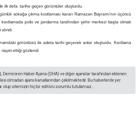
e ilk defa tarihe geçen görüntüler oluşturdu.
4 günlük sokağa çıkma kısıtlaması kararı Ramazan Bayramı’nın üçüncü
sıtlamada polis ve jandarma tarafından şehir merkezi başta olmak
 alındı.
yramdaki görüntüsü ile adeta tarihi geçecek anlar oluşturdu. Kısıtlama
iayet ettiği gözlendi.
), Demirören Haber Ajansı (DHA) ve diğer ajanslar tarafından eklenen
lesi olmadan ajans kanallarından çekilmektedir. Bu haberlerde yer
 olup sitemizin hiç bir editörü sorumlu tutulamaz...