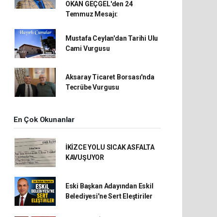
OKAN GEÇGEL'den 24
Temmuz Mesajı:
Mustafa Ceylan'dan Tarihi Ulu
Cami Vurgusu
Aksaray Ticaret Borsası'nda
Tecrübe Vurgusu
En Çok Okunanlar
İKİZCE YOLU SICAK ASFALTA
KAVUŞUYOR
Eski Başkan Adayından Eskil
Belediyesi'ne Sert Eleştiriler