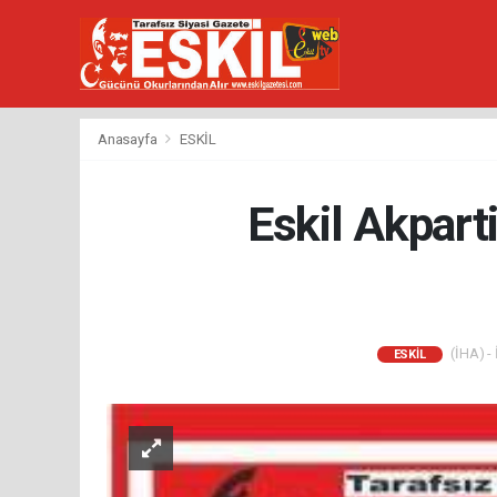
Anasayfa
ESKİL
Eskil Akparti
(İHA) - 
ESKİL