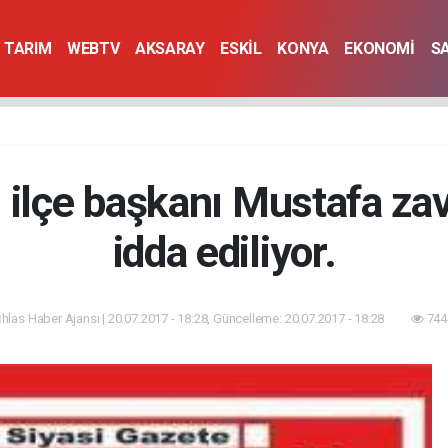
TARIM
WEBTV
AKSARAY
ESKİL
KONYA
EKONOMİ
S
 ilçe başkanı Mustafa zavl
idda ediliyor.
İhlas Haber Ajansı | 20.07.2017 - 18:28, Güncelleme: 20.07.2017 - 18:28
744