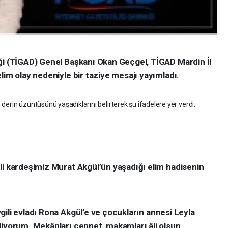
ği (TİGAD) Genel Başkanı Okan Geçgel, TİGAD Mardin İl
lim olay nedeniyle bir taziye mesajı yayımladı.
erin üzüntüsünü yaşadıklarını belirterek şu ifadelere yer verdi:
li kardeşimiz Murat Akgül’ün yaşadığı elim hadisenin
ili evladı
Rona Akgül’e
ve çocukların annesi
Leyla
liyorum. Mekânları cennet, makamları âli olsun.