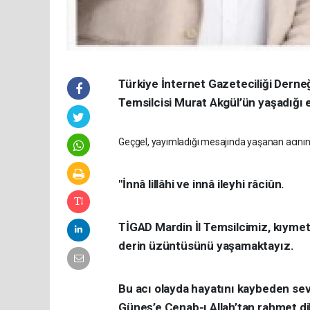
Türkiye İnternet Gazeteciliği Derne
Temsilcisi Murat Akgül’ün yaşadığı e
Geçgel, yayımladığı mesajında yaşanan acının d
"İnnâ lillâhi ve innâ ileyhi râciûn.
TİGAD Mardin İl Temsilcimiz, kıymet
derin üzüntüsünü yaşamaktayız.
Bu acı olayda hayatını kaybeden sevg
Güneş’e
Cenab-ı Allah’tan rahmet di