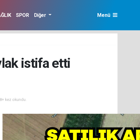
AĞLIK
SPOR
Diğer
Menü
ak istifa etti
8+ kez okundu.