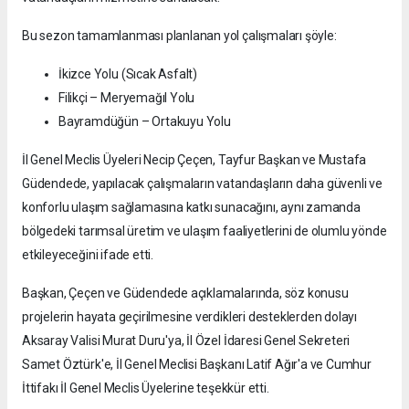
Bu sezon tamamlanması planlanan yol çalışmaları şöyle:
İkizce Yolu (Sıcak Asfalt)
Filikçi – Meryemağıl Yolu
Bayramdüğün – Ortakuyu Yolu
İl Genel Meclis Üyeleri Necip Çeçen, Tayfur Başkan ve Mustafa
Güdendede, yapılacak çalışmaların vatandaşların daha güvenli ve
konforlu ulaşım sağlamasına katkı sunacağını, aynı zamanda
bölgedeki tarımsal üretim ve ulaşım faaliyetlerini de olumlu yönde
etkileyeceğini ifade etti.
Başkan, Çeçen ve Güdendede açıklamalarında, söz konusu
projelerin hayata geçirilmesine verdikleri desteklerden dolayı
Aksaray Valisi Murat Duru'ya, İl Özel İdaresi Genel Sekreteri
Samet Öztürk'e, İl Genel Meclisi Başkanı Latif Ağır'a ve Cumhur
İttifakı İl Genel Meclis Üyelerine teşekkür etti.