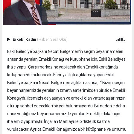
Erkek
|
Kadın
(Haberi Sesli Oku)
Eskil Belediye başkanı Necati Belgemen'in seçim beyannameleri
arasında yeralan Emekli Konağı ve Kütüphane için, Eskil Belediyesi
ihale yaptı. Çarşı merkezine yapılacak olan Emekli konağında
kütüphanede bulunacak. Konuyla ilgili açıklama yapan Eskil
Belediye başkanı Necati Belgemen açıklamasında, “ Bizim seçim
beyannamemizde yeralan hizmet vaatlerimizden biriside Emekli
Konağıydı. İlçemizin de yaşayan ve emekli olan vatandaşlarımızın
oturup sohbet edecekleri bir yer bulunmuyordu. Bu nedenle daha
önce verdiğimiz beyannamemizde yeralan Emekliler lokali için
ihalemiz yapılmıştır. İnşallah Mart ayı ile birlikte ilk kazma
vurulacaktır. Ayrıca Emekli Konağımızda bir kütüphane ve umumu