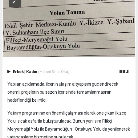
Erkek
|
Kadın
(Haberi Sesli Oku)
Yapılan açıklamada, ilçenin ulaşım altyapısını güçlendirecek
önemli projelerin bu sezon içerisinde tamamlanmasının
hedeflendiği belirtildi.
Yatırım programının en önemli çalışması olarak öne çıkan İkizce
Yolu, sıcak asfaltla buluşturulacak. Bunun yanı sıra Filikçi–
Meryemağıl Yolu ile Bayramdüğün–Ortakuyu Yolu da yenilenerek
vatandaşların hizmetine sunulacak.