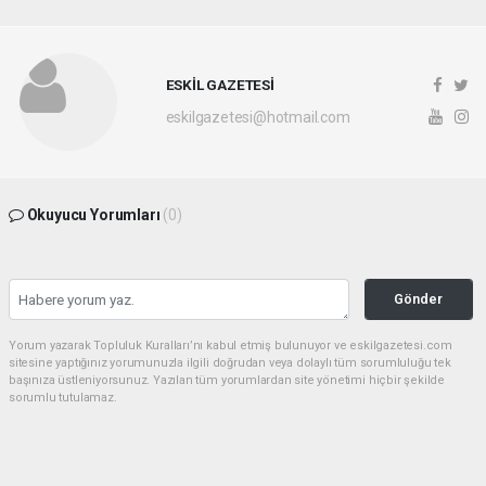
ESKİL GAZETESİ
eskilgazetesi@hotmail.com
Okuyucu Yorumları
(0)
Gönder
Yorum yazarak Topluluk Kuralları’nı kabul etmiş bulunuyor ve eskilgazetesi.com
sitesine yaptığınız yorumunuzla ilgili doğrudan veya dolaylı tüm sorumluluğu tek
başınıza üstleniyorsunuz. Yazılan tüm yorumlardan site yönetimi hiçbir şekilde
sorumlu tutulamaz.
Anasayfa
ESKİL