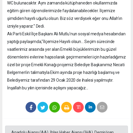
WC bulunacaktır. Aynı zamanda kütüphaneden okullarımızda
eğitim gören öğrencilerimizde faydalanabilecekler. İlçemize
şimdiden hayırlı uğurlu olsun. Biz söz verdiysek eğer onu Allah'ın
izniyle yaparız.” Dedi.
Ak Parti Eskil İlçe Başkanı Ali Mutlu'nun sosyal medya hesabından
yaptığı paylaşımda,"İlçemize Hayırlı olsun... Seçim sürecinde
vaatlerimiz arasında yer alan Emekli büyüklerimizin bu güzel
dönemlerini evlerine hapsolarak geçirmemeleri için hazırladığımız
özel bir proje Emekli Konağı projemiz Belediye Başkanımız Necati
Belgemen'in talimatıyla Ekim ayında proje hazırlığı başlamış ve
Belediyemiz tarafından 29 Ocak 2020 de ihalesi yapılmıştır.
İnşallah bu yılın içerisinde açılışını yapacağız...
Anadolu Ajansı (AA), İhlas Haber Ajansı (İHA), Demirören