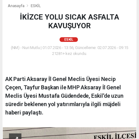
Anasayfa
ESKİL
İKİZCE YOLU SICAK ASFALTA
KAVUŞUYOR
ESKİL
(NM) - Nuri Mutlu | 01.07.2026 - 13:56, Güncelleme: 02.07.2026 - 09:15
21281+ kez okundu.
AK Parti Aksaray İl Genel Meclis Üyesi Necip
Çeçen, Tayfur Başkan ile MHP Aksaray İl Genel
Meclis Üyesi Mustafa Güdendede, Eskil'de uzun
süredir beklenen yol yatırımlarıyla ilgili müjdeli
haberi paylaştı.