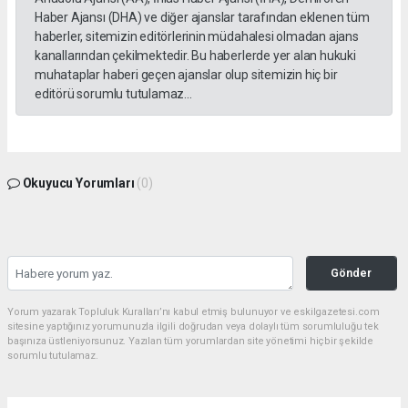
Haber Ajansı (DHA) ve diğer ajanslar tarafından eklenen tüm
haberler, sitemizin editörlerinin müdahalesi olmadan ajans
kanallarından çekilmektedir. Bu haberlerde yer alan hukuki
muhataplar haberi geçen ajanslar olup sitemizin hiç bir
editörü sorumlu tutulamaz...
Okuyucu Yorumları
(0)
Gönder
Yorum yazarak Topluluk Kuralları’nı kabul etmiş bulunuyor ve eskilgazetesi.com
sitesine yaptığınız yorumunuzla ilgili doğrudan veya dolaylı tüm sorumluluğu tek
başınıza üstleniyorsunuz. Yazılan tüm yorumlardan site yönetimi hiçbir şekilde
sorumlu tutulamaz.