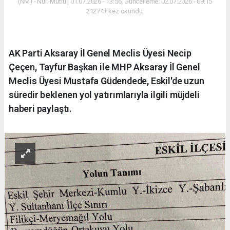
(NM) - Nuri Mutlu | 01.07.2026 - 13:56, Güncelleme: 02.07.2026 - 09:15
21274+ kez okundu.
AK Parti Aksaray İl Genel Meclis Üyesi Necip
Çeçen, Tayfur Başkan ile MHP Aksaray İl Genel
Meclis Üyesi Mustafa Güdendede, Eskil'de uzun
süredir beklenen yol yatırımlarıyla ilgili müjdeli
haberi paylaştı.