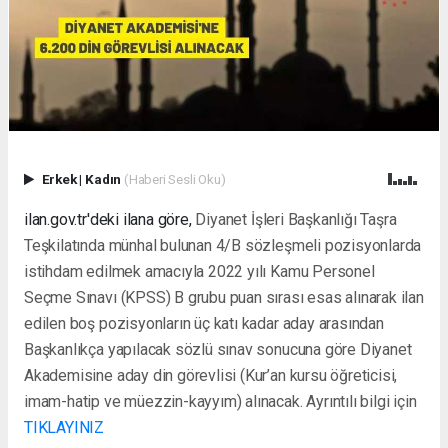
Erkek
|
Kadın
(Haberi Sesli Oku)
ilan.gov.tr'deki ilana göre,
Diyanet İşleri Başkanlığı Taşra
Teşkilatında münhal bulunan 4/B sözleşmeli pozisyonlarda
istihdam edilmek amacıyla 2022 yılı Kamu Personel
Seçme Sınavı (KPSS) B grubu puan sırası esas alınarak ilan
edilen boş pozisyonların üç katı kadar aday arasından
Başkanlıkça yapılacak sözlü sınav sonucuna göre Diyanet
Akademisine aday din görevlisi (Kur’an kursu öğreticisi,
imam-hatip ve müezzin-kayyım) alınacak. Ayrıntılı bilgi için
TIKLAYINIZ