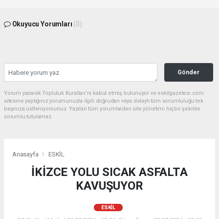
Okuyucu Yorumları
(0)
Gönder
Yorum yazarak Topluluk Kuralları’nı kabul etmiş bulunuyor ve eskilgazetesi.com
sitesine yaptığınız yorumunuzla ilgili doğrudan veya dolaylı tüm sorumluluğu tek
başınıza üstleniyorsunuz. Yazılan tüm yorumlardan site yönetimi hiçbir şekilde
sorumlu tutulamaz.
Anasayfa
ESKİL
İKİZCE YOLU SICAK ASFALTA
KAVUŞUYOR
ESKİL