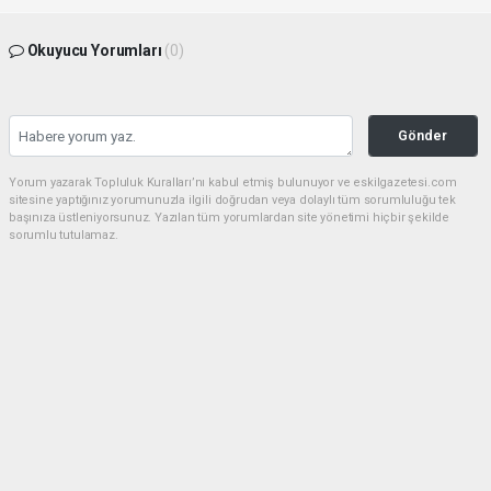
Okuyucu Yorumları
(0)
Gönder
Yorum yazarak Topluluk Kuralları’nı kabul etmiş bulunuyor ve eskilgazetesi.com
sitesine yaptığınız yorumunuzla ilgili doğrudan veya dolaylı tüm sorumluluğu tek
başınıza üstleniyorsunuz. Yazılan tüm yorumlardan site yönetimi hiçbir şekilde
sorumlu tutulamaz.
Anasayfa
ESKİL
Eski Başkan Adayından Eskil
Belediyesi'ne Sert Eleştiriler
ESKİL
(NM) - Nuri Mutlu | 20.07.2026 - 18:41, Güncelleme: 20.07.2026 - 20:11
18319 kez okundu.