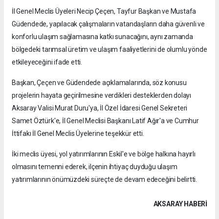
İl Genel Meclis Üyeleri Necip Çeçen, Tayfur Başkan ve Mustafa
Güdendede, yapılacak çalışmaların vatandaşların daha güvenli ve
konforlu ulaşım sağlamasına katkı sunacağını, aynı zamanda
bölgedeki tarımsal üretim ve ulaşım faaliyetlerini de olumlu yönde
etkileyeceğini ifade etti.
Başkan, Çeçen ve Güdendede açıklamalarında, söz konusu
projelerin hayata geçirilmesine verdikleri desteklerden dolayı
Aksaray Valisi Murat Duru'ya, İl Özel İdaresi Genel Sekreteri
Samet Öztürk'e, İl Genel Meclisi Başkanı Latif Ağır'a ve Cumhur
İttifakı İl Genel Meclis Üyelerine teşekkür etti.
İki meclis üyesi, yol yatırımlarının Eskil'e ve bölge halkına hayırlı
olmasını temenni ederek, ilçenin ihtiyaç duyduğu ulaşım
yatırımlarının önümüzdeki süreçte de devam edeceğini belirtti.
AKSARAY HABERİ