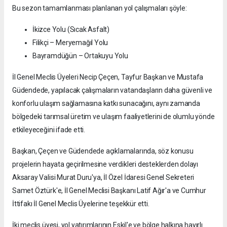
Bu sezon tamamlanması planlanan yol çalışmaları şöyle:
İkizce Yolu (Sıcak Asfalt)
Filikçi – Meryemağıl Yolu
Bayramdüğün – Ortakuyu Yolu
İl Genel Meclis Üyeleri Necip Çeçen, Tayfur Başkan ve Mustafa
Güdendede, yapılacak çalışmaların vatandaşların daha güvenli ve
konforlu ulaşım sağlamasına katkı sunacağını, aynı zamanda
bölgedeki tarımsal üretim ve ulaşım faaliyetlerini de olumlu yönde
etkileyeceğini ifade etti.
Başkan, Çeçen ve Güdendede açıklamalarında, söz konusu
projelerin hayata geçirilmesine verdikleri desteklerden dolayı
Aksaray Valisi Murat Duru'ya, İl Özel İdaresi Genel Sekreteri
Samet Öztürk'e, İl Genel Meclisi Başkanı Latif Ağır'a ve Cumhur
İttifakı İl Genel Meclis Üyelerine teşekkür etti.
İki meclis üyesi, yol yatırımlarının Eskil'e ve bölge halkına hayırlı