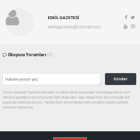
ESKİL GAZETESİ
eskilgazetesi@hotmail.com
Okuyucu Yorumları
(0)
Gönder
Yorum yazarak Topluluk Kuralları’nı kabul etmiş bulunuyor ve eskilgazetesi.com
sitesine yaptığınız yorumunuzla ilgili doğrudan veya dolaylı tüm sorumluluğu tek
başınıza üstleniyorsunuz. Yazılan tüm yorumlardan site yönetimi hiçbir şekilde
sorumlu tutulamaz.