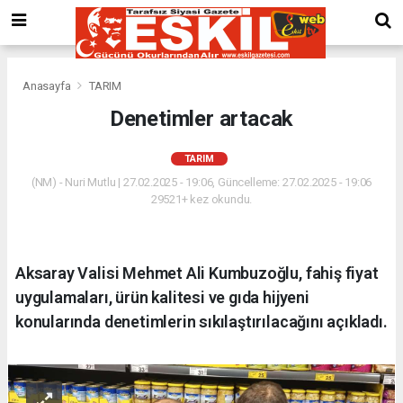
Anasayfa
TARIM
Denetimler artacak
TARIM
(NM) - Nuri Mutlu | 27.02.2025 - 19:06, Güncelleme: 27.02.2025 - 19:06
29521+ kez okundu.
Aksaray Valisi Mehmet Ali Kumbuzoğlu, fahiş fiyat
uygulamaları, ürün kalitesi ve gıda hijyeni
konularında denetimlerin sıkılaştırılacağını açıkladı.