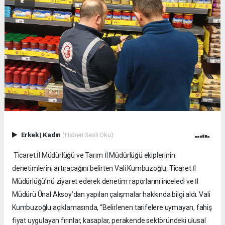
Erkek
|
Kadın
(Haberi Sesli Oku)
Ticaret İl Müdürlüğü ve Tarım İl Müdürlüğü ekiplerinin
denetimlerini artıracağını belirten Vali Kumbuzoğlu, Ticaret İl
Müdürlüğü’nü ziyaret ederek denetim raporlarını inceledi ve İl
Müdürü Ünal Aksoy’dan yapılan çalışmalar hakkında bilgi aldı. Vali
Kumbuzoğlu açıklamasında, “Belirlenen tarifelere uymayan, fahiş
fiyat uygulayan fırınlar, kasaplar, perakende sektöründeki ulusal