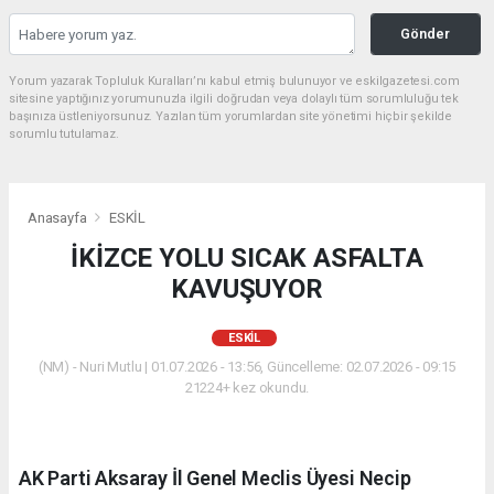
Gönder
Yorum yazarak Topluluk Kuralları’nı kabul etmiş bulunuyor ve eskilgazetesi.com
sitesine yaptığınız yorumunuzla ilgili doğrudan veya dolaylı tüm sorumluluğu tek
başınıza üstleniyorsunuz. Yazılan tüm yorumlardan site yönetimi hiçbir şekilde
sorumlu tutulamaz.
Anasayfa
ESKİL
İKİZCE YOLU SICAK ASFALTA
KAVUŞUYOR
ESKİL
(NM) - Nuri Mutlu | 01.07.2026 - 13:56, Güncelleme: 02.07.2026 - 09:15
21224+ kez okundu.
AK Parti Aksaray İl Genel Meclis Üyesi Necip