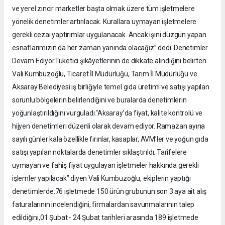
ve yerel zincir marketler başta olmak üzere tüm işletmelere
yönelik denetimler artırılacak. Kurallara uymayan işletmelere
gerekli cezai yaptırımlar uygulanacak. Ancak işini düzgün yapan
esnaflarımızın da her zaman yanında olacağız” dedi. Denetimler
Devam EdiyorTüketici şikâyetlerinin de dikkate alındığını belirten
Vali Kumbuzoğlu, Ticaret İl Müdürlüğü, Tarım İl Müdürlüğü ve
Aksaray Belediyesi iş birliğiyle temel gıda üretimi ve satışı yapılan
sorunlu bölgelerin belirlendiğini ve buralarda denetimlerin
yoğunlaştırıldığını vurguladı.“Aksaray’da fiyat, kalite kontrolü ve
hijyen denetimleri düzenli olarak devam ediyor. Ramazan ayına
sayılı günler kala özellikle fırınlar, kasaplar, AVM’ler ve yoğun gıda
satışı yapılan noktalarda denetimler sıklaştırıldı. Tarifelere
uymayan ve fahiş fiyat uygulayan işletmeler hakkında gerekli
işlemler yapılacak” diyen Vali Kumbuzoğlu, ekiplerin yaptığı
denetimlerde:76 işletmede 150 ürün grubunun son 3 aya ait alış
faturalarının incelendiğini, firmalardan savunmalarının talep
edildiğini,01 Şubat - 24 Şubat tarihleri arasında 189 işletmede