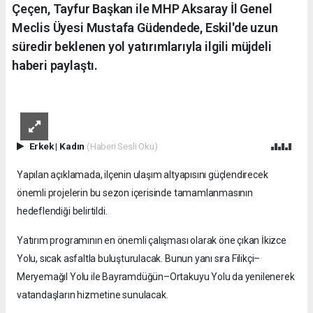
Çeçen, Tayfur Başkan ile MHP Aksaray İl Genel
Meclis Üyesi Mustafa Güdendede, Eskil'de uzun
süredir beklenen yol yatırımlarıyla ilgili müjdeli
haberi paylaştı.
Erkek
|
Kadın
(Haberi Sesli Oku)
Yapılan açıklamada, ilçenin ulaşım altyapısını güçlendirecek
önemli projelerin bu sezon içerisinde tamamlanmasının
hedeflendiği belirtildi.
Yatırım programının en önemli çalışması olarak öne çıkan İkizce
Yolu, sıcak asfaltla buluşturulacak. Bunun yanı sıra Filikçi–
Meryemağıl Yolu ile Bayramdüğün–Ortakuyu Yolu da yenilenerek
vatandaşların hizmetine sunulacak.